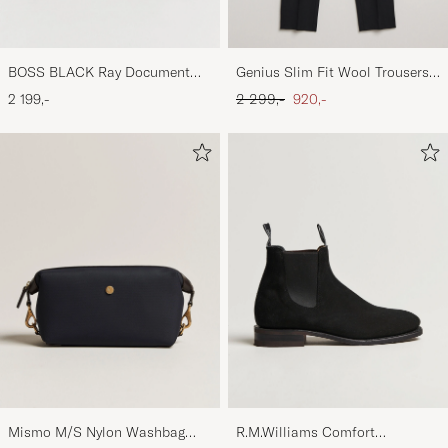
BOSS BLACK Ray Document
Genius Slim Fit Wool Trousers
Case Black
Black
Ordinær pris
Nedsatt pris
2 199,-
2 299,-
920,-
Mismo M/S Nylon Washbag
R.M.Williams Comfort