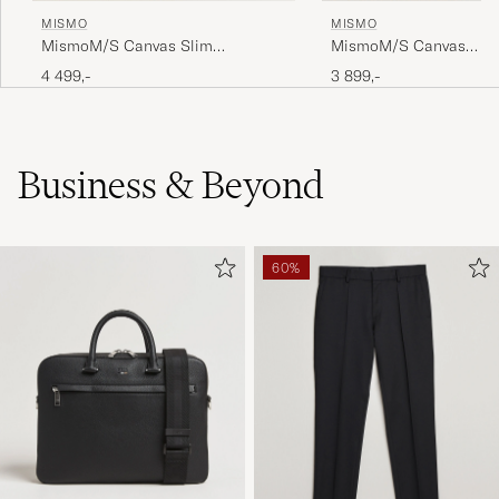
MISMO
MISMO
MismoM/S Canvas Slim
MismoM/S Canvas
BriefArmy/Dark Brown
ShopperArmy/Dark Bro
4 499,-
3 899,-
Business & Beyond
60%