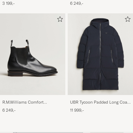
Navy/Dark Brown
Craftsman G Boot Black Suede
3 199,-
6 249,-
R.M.Williams Comfort
UBR Tycoon Padded Long Coat
Craftsman G Boot Yearling
Black
6 249,-
11 999,-
Black