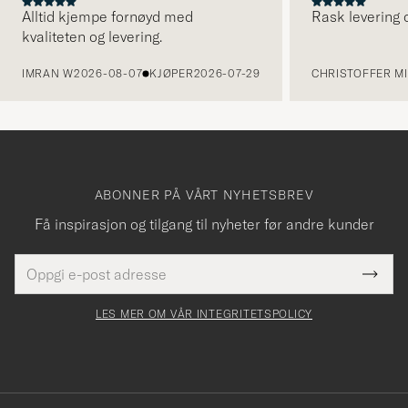
Alltid kjempe fornøyd med
Rask levering o
kvaliteten og levering.
FORRIGE
IMRAN W
2026-08-07
KJØPER
2026-07-29
CHRISTOFFER MI
ABONNER PÅ VÅRT NYHETSBREV
Få inspirasjon og tilgang til nyheter før andre kunder
E-
Tack
Dette
postadresse
Submi
för
felt
Newsl
må
Form
LES MER OM VÅR INTEGRITETSPOLICY
att
fylles
du
i
anmälde
dig