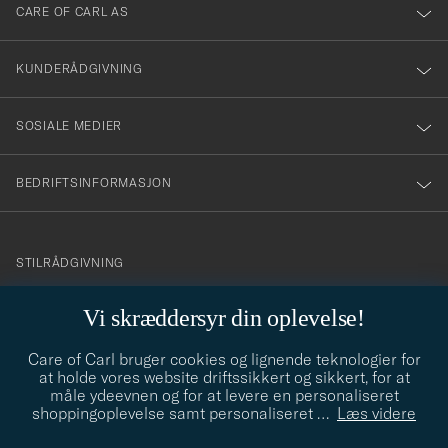
till
CARE OF CARL AS
vårt
nyhetsbrev!
KUNDERÅDGIVNING
SOSIALE MEDIER
BEDRIFTSINFORMASJON
info@careofcarl.no
STILRÅDGIVNING
Behøver du hjelp til å finne din personlige stil? Vi hjelper deg
Vi skræddersyr din oplevelse!
gjerne!
Care of Carl bruger cookies og lignende teknologier for
STILRÅDGIVNING
at holde vores website driftssikkert og sikkert, for at
måle ydeevnen og for at levere en personaliseret
shoppingoplevelse samt personaliseret
…
Læs videre