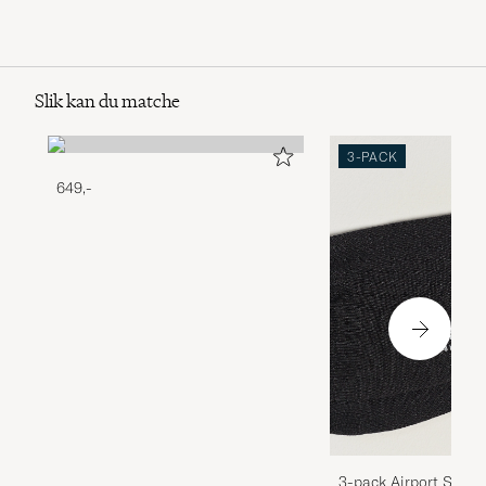
Slik kan du matche
3-PACK
649,-
3-pack Airport Socks