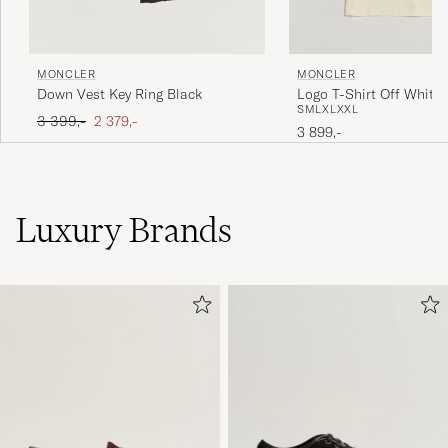
MONCLER
MONCLER
Down Vest Key Ring Black
Logo T-Shirt Off White
S
M
L
XL
XXL
Ordinær pris
Nedsatt pris
3 399,-
2 379,-
3 899,-
Luxury Brands