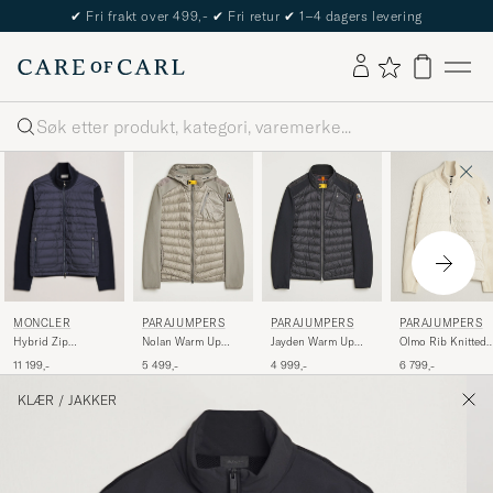
✔
Fri frakt over 499,-
✔
Fri retur
✔
1–4 dagers levering
Søk
MONCLER
PARAJUMPERS
PARAJUMPERS
PARAJUMPERS
Hybrid Zip
Nolan Warm Up
Jayden Warm Up
Olmo Rib Knitted
Cardigan Navy
Hybrid Hooded
Hybrid Jacket Black
Hybrid Jacket Wa
11 199,-
5 499,-
4 999,-
6 799,-
Jacket Nowhere
Ivory
KLÆR
/
JAKKER