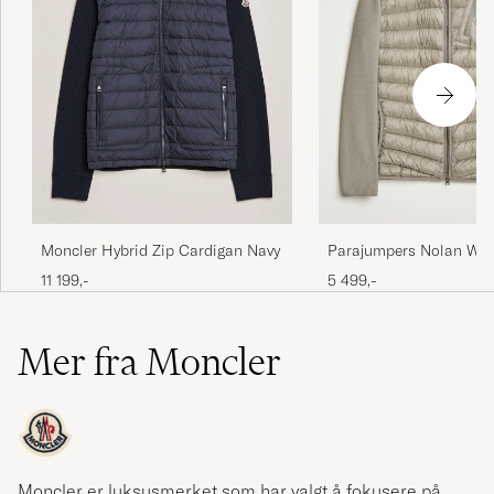
Moncler Hybrid Zip Cardigan Navy
Parajumpers Nolan Wa
Hybrid Hooded Jacket 
11 199,-
5 499,-
Mer fra Moncler
Moncler er luksusmerket som har valgt å fokusere på