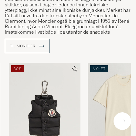
skiklær, og som i dag er ledende innen tekniske
ytterplagg, ikke minst sine ikoniske dunjakker. Merket har
fått sitt navn fra den franske alpebyen Monestier-de-
Clermont, hvor Moncler også ble grunnlagt i 1952 av René
Ramillon og André Vincent. Plaggene er utviklet for å
imøtekomme livet både i og utenfor de snødekte
bakkene, og appellerer til både vintersportentusiaster og
urbane brukere. Care of Carl er en autorisert forhandler
TIL MONCLER
av Moncler og tilbyr et nøye utvalgt sortiment av merkets
ikoniske plagg.
30%
NYHET