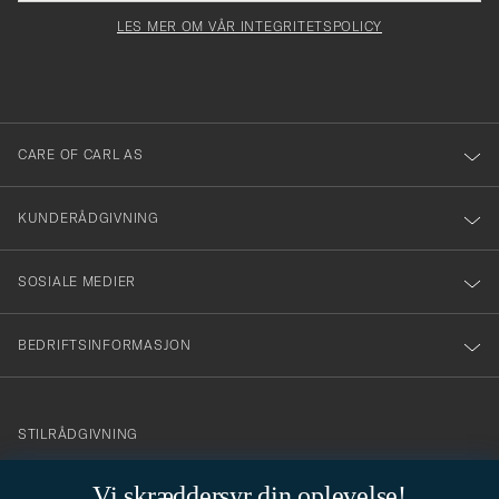
för
felt
Newsl
må
Form
LES MER OM VÅR INTEGRITETSPOLICY
att
fylles
du
i
anmälde
dig
till
CARE OF CARL AS
vårt
nyhetsbrev!
KUNDERÅDGIVNING
SOSIALE MEDIER
BEDRIFTSINFORMASJON
info@careofcarl.no
STILRÅDGIVNING
Behøver du hjelp til å finne din personlige stil? Vi hjelper deg
Vi skræddersyr din oplevelse!