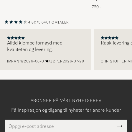
Melange
729,-
4.80/5
6401 OMTALER
Alltid kjempe fornøyd med
Rask levering o
kvaliteten og levering.
FORRIGE
IMRAN W
2026-08-07
KJØPER
2026-07-29
CHRISTOFFER MI
ABONNER PÅ VÅRT NYHETSBREV
Få inspirasjon og tilgang til nyheter før andre kunder
E-
Tack
Dette
postadresse
Submi