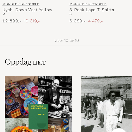
MONCLER GRENOBLE
MONCLER GRENOBLE
Uychi Down Vest Yellow
3-Pack Logo T-Shirts
M
S
White/Grey/Black
Ordinær pris
Nedsatt pris
Ordinær pris
Nedsatt pris
12 899,-
10 319,-
6 399,-
4 479,-
viser
10
av
10
Oppdag mer