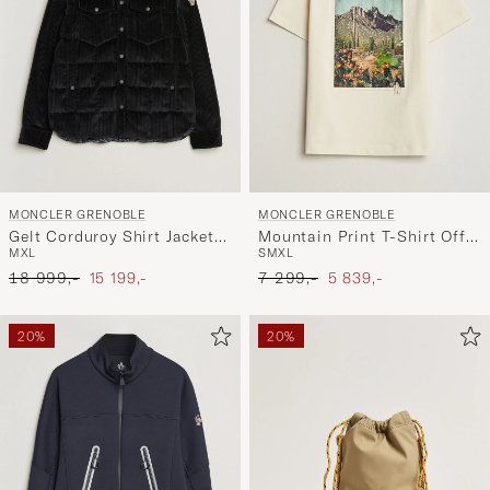
MONCLER GRENOBLE
MONCLER GRENOBLE
Gelt Corduroy Shirt Jacket
Mountain Print T-Shirt Off
M
XL
S
M
XL
Black
White
Ordinær pris
Nedsatt pris
Ordinær pris
Nedsatt pris
18 999,-
15 199,-
7 299,-
5 839,-
20%
20%