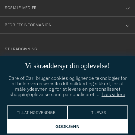
SOSIALE MEDIER
BEDRIFTSINFORMASJON
info@careofcarl.no
STILRÅDGIVNING
Behøver du hjelp til å finne din personlige stil? Vi hjelper deg
Vi skræddersyr din oplevelse!
gjerne!
Care of Carl bruger cookies og lignende teknologier for
STILRÅDGIVNING
at holde vores website driftssikkert og sikkert, for at
måle ydeevnen og for at levere en personaliseret
shoppingoplevelse samt personaliseret
…
Læs videre
© Care of Carl 2026
TILLAT NØDVENDIGE
TILPASS
GODKJENN