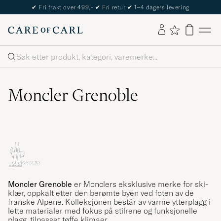
✔
Fri frakt over 499,-
✔
Fri retur
✔
1–4 dagers levering
Søk
Moncler Grenoble
Moncler Grenoble
er Monclers eksklusive merke for ski-
klær, oppkalt etter den berømte byen ved foten av de
franske Alpene. Kolleksjonen består av varme ytterplagg i
lette materialer med fokus på stilrene og funksjonelle
plagg, tilpasset tøffe klimaer.