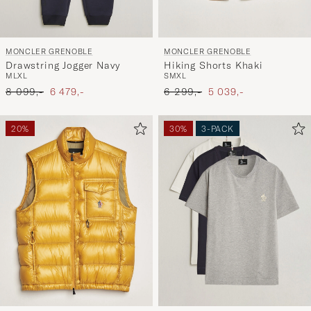
MONCLER GRENOBLE
MONCLER GRENOBLE
Drawstring Jogger Navy
Hiking Shorts Khaki
M
L
XL
S
M
XL
Ordinær pris
Nedsatt pris
Ordinær pris
Nedsatt pris
8 099,-
6 479,-
6 299,-
5 039,-
20%
30%
3-PACK