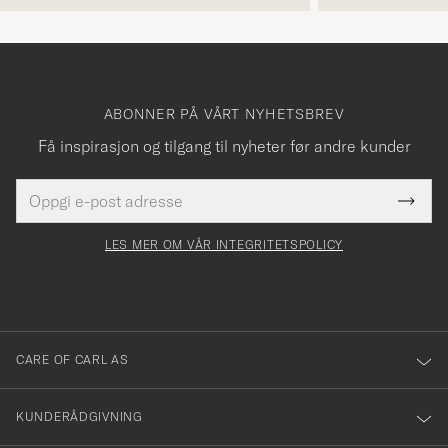
ABONNER PÅ VÅRT NYHETSBREV
Få inspirasjon og tilgang til nyheter før andre kunder
E-
Tack
Dette
postadresse
Submi
för
felt
Newsl
må
Form
LES MER OM VÅR INTEGRITETSPOLICY
att
fylles
du
i
anmälde
dig
till
CARE OF CARL AS
vårt
nyhetsbrev!
KUNDERÅDGIVNING