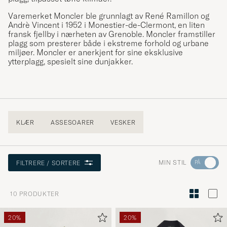
Varemerket Moncler ble grunnlagt av René Ramillon og
Andrè Vincent i 1952 i Monestier-de-Clermont, en liten
fransk fjellby i nærheten av Grenoble. Moncler framstiller
plagg som presterer både i ekstreme forhold og urbane
miljøer. Moncler er anerkjent for sine eksklusive
ytterplagg, spesielt sine dunjakker.
KLÆR
ASSESOARER
VESKER
Gå
MIN STIL
FILTRERE / SORTERE
til
Stilrådgiv
10
PRODUKTER
for
å
20%
20%