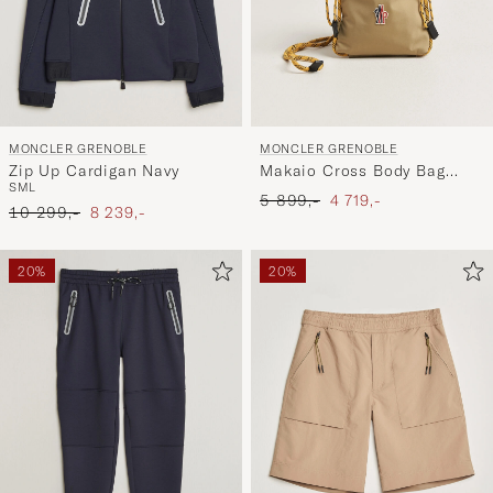
MONCLER GRENOBLE
MONCLER GRENOBLE
Zip Up Cardigan Navy
Makaio Cross Body Bag
S
M
L
Khaki
Ordinær pris
Nedsatt pris
5 899,-
4 719,-
Ordinær pris
Nedsatt pris
10 299,-
8 239,-
20%
20%