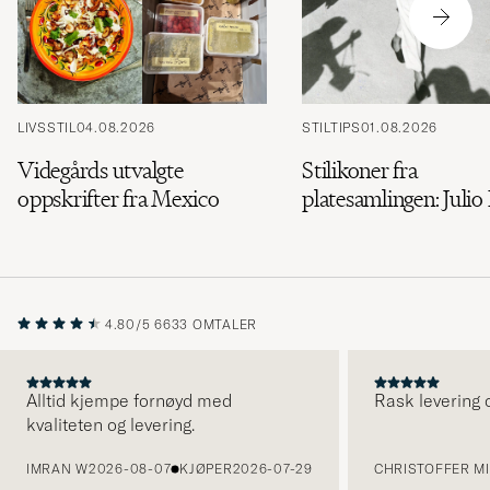
LIVSSTIL
04.08.2026
STILTIPS
01.08.2026
Videgårds utvalgte
Stilikoner fra
oppskrifter fra Mexico
platesamlingen: Julio 
4.80/5
6633 OMTALER
Alltid kjempe fornøyd med
Rask levering o
kvaliteten og levering.
FORRIGE
IMRAN W
2026-08-07
KJØPER
2026-07-29
CHRISTOFFER MI