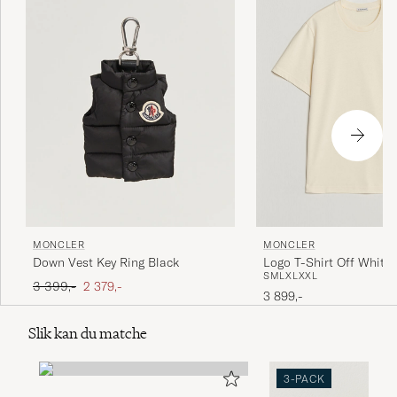
MONCLER
MONCLER
Down Vest Key Ring Black
Logo T-Shirt Off White
S
M
L
XL
XXL
Ordinær pris
Nedsatt pris
3 399,-
2 379,-
3 899,-
Slik kan du matche
3-PACK