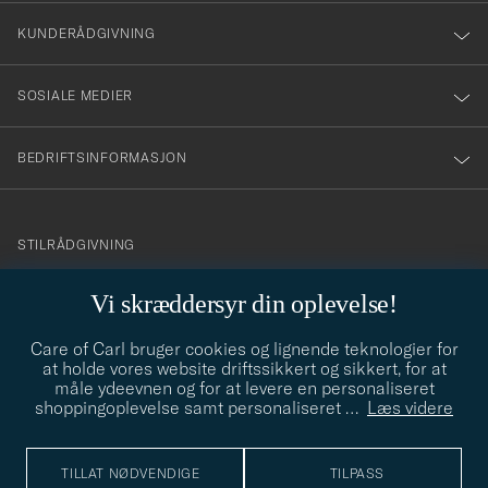
vårt
nyhetsbrev!
KUNDERÅDGIVNING
SOSIALE MEDIER
BEDRIFTSINFORMASJON
info@careofcarl.no
STILRÅDGIVNING
Behøver du hjelp til å finne din personlige stil? Vi hjelper deg
Vi skræddersyr din oplevelse!
gjerne!
Care of Carl bruger cookies og lignende teknologier for
STILRÅDGIVNING
at holde vores website driftssikkert og sikkert, for at
måle ydeevnen og for at levere en personaliseret
shoppingoplevelse samt personaliseret
…
Læs videre
© Care of Carl 2026
TILLAT NØDVENDIGE
TILPASS