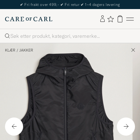
✔
Fri frakt over 499,-
✔
Fri retur
✔
1–4 dagers levering
Søk
KLÆR
/
JAKKER