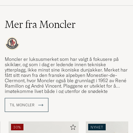
Mer fra Moncler
Moncler er luksusmerket som har valgt å fokusere på
skiklær, og som i dag er ledende innen tekniske
ytterplagg, ikke minst sine ikoniske dunjakker. Merket har
fått sitt navn fra den franske alpebyen Monestier-de-
Clermont, hvor Moncler også ble grunnlagt i 1952 av René
Ramillon og André Vincent. Plaggene er utviklet for å
imøtekomme livet både i og utenfor de snødekte
bakkene, og appellerer til både vintersportentusiaster og
urbane brukere. Care of Carl er en autorisert forhandler
TIL MONCLER
av Moncler og tilbyr et nøye utvalgt sortiment av merkets
ikoniske plagg.
30%
NYHET