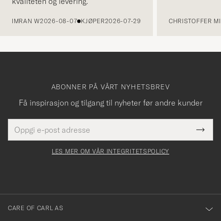
kvaliteten og levering.
FORRIGE
IMRAN W
2026-08-07
KJØPER
2026-07-29
CHRISTOFFER MI
ABONNER PÅ VÅRT NYHETSBREV
Få inspirasjon og tilgang til nyheter før andre kunder
E-
Tack
Dette
postadresse
Submi
för
felt
Newsl
må
Form
LES MER OM VÅR INTEGRITETSPOLICY
att
fylles
du
i
anmälde
dig
till
CARE OF CARL AS