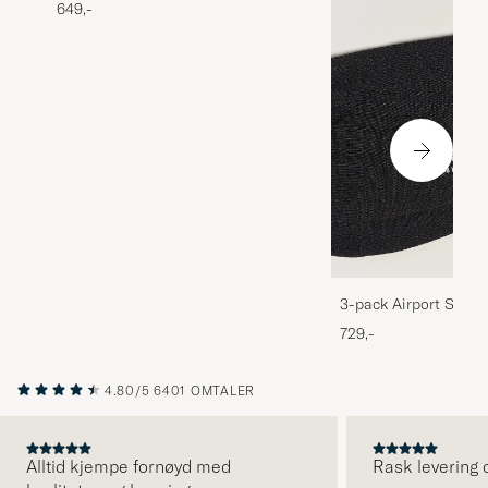
649,-
3-pack Airport Socks
Melange
729,-
4.80/5
6401 OMTALER
Alltid kjempe fornøyd med
Rask levering o