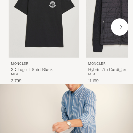
MONCLER
MONCLER
Hybrid Zip Cardigan Bl
3D Logo T-Shirt Black
M
L
XL
M
L
XL
11 199,-
3 799,-