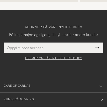
ABONNER PÅ VÅRT NYHETSBREV
Få inspirasjon og tilgang til nyheter før andre kunder
E-
Tack
Dette
postadresse
Submi
för
felt
Newsl
må
Form
LES MER OM VÅR INTEGRITETSPOLICY
att
fylles
du
i
anmälde
dig
till
CARE OF CARL AS
vårt
nyhetsbrev!
KUNDERÅDGIVNING