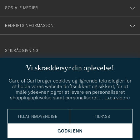
SOSIALE MEDIER
BEDRIFTSINFORMASJON
info@careofcarl.no
STILRÅDGIVNING
Behøver du hjelp til å finne din personlige stil? Vi hjelper deg
Vi skræddersyr din oplevelse!
gjerne!
Care of Carl bruger cookies og lignende teknologier for
STILRÅDGIVNING
at holde vores website driftssikkert og sikkert, for at
måle ydeevnen og for at levere en personaliseret
shoppingoplevelse samt personaliseret
…
Læs videre
© Care of Carl 2026
TILLAT NØDVENDIGE
TILPASS
GODKJENN