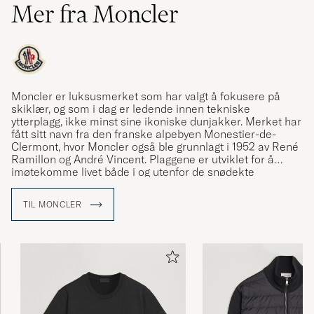
Mer fra Moncler
Moncler er luksusmerket som har valgt å fokusere på
skiklær, og som i dag er ledende innen tekniske
ytterplagg, ikke minst sine ikoniske dunjakker. Merket har
fått sitt navn fra den franske alpebyen Monestier-de-
Clermont, hvor Moncler også ble grunnlagt i 1952 av René
Ramillon og André Vincent. Plaggene er utviklet for å
imøtekomme livet både i og utenfor de snødekte
bakkene, og appellerer til både vintersportentusiaster og
urbane brukere. Care of Carl er en autorisert forhandler
TIL MONCLER
av Moncler og tilbyr et nøye utvalgt sortiment av merkets
ikoniske plagg.