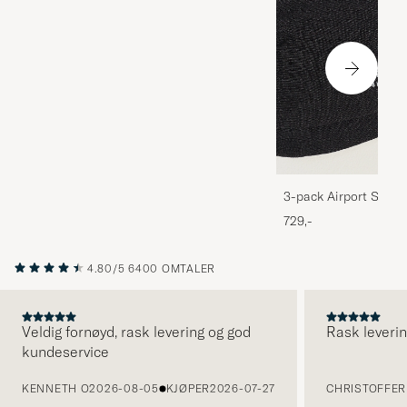
3-pack Airport Socks
Melange
729,-
4.80/5
6400 OMTALER
Veldig fornøyd, rask levering og god
Rask leverin
kundeservice
FORRIGE
KENNETH O
2026-08-05
KJØPER
2026-07-27
CHRISTOFFER 