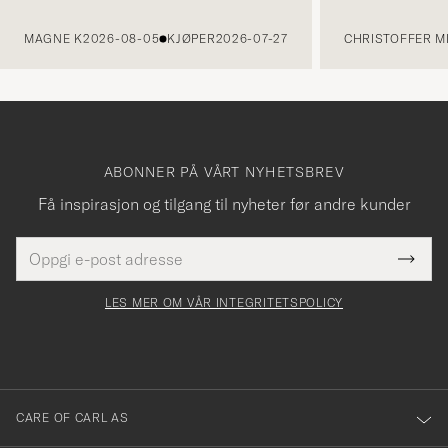
FORRIGE
MAGNE K
2026-08-05
KJØPER
2026-07-27
CHRISTOFFER MI
ABONNER PÅ VÅRT NYHETSBREV
Få inspirasjon og tilgang til nyheter før andre kunder
E-
Tack
Dette
postadresse
Submi
för
felt
Newsl
må
Form
LES MER OM VÅR INTEGRITETSPOLICY
att
fylles
du
i
anmälde
dig
till
CARE OF CARL AS
vårt