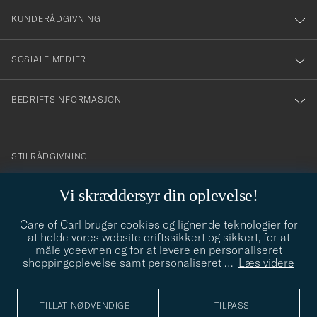
nyhetsbrev!
KUNDERÅDGIVNING
SOSIALE MEDIER
BEDRIFTSINFORMASJON
info@careofcarl.no
STILRÅDGIVNING
Behøver du hjelp til å finne din personlige stil? Vi hjelper deg
Vi skræddersyr din oplevelse!
gjerne!
Care of Carl bruger cookies og lignende teknologier for
STILRÅDGIVNING
at holde vores website driftssikkert og sikkert, for at
måle ydeevnen og for at levere en personaliseret
shoppingoplevelse samt personaliseret
…
Læs videre
© Care of Carl 2026
TILLAT NØDVENDIGE
TILPASS