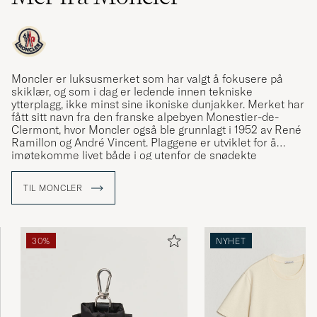
Moncler er luksusmerket som har valgt å fokusere på
skiklær, og som i dag er ledende innen tekniske
ytterplagg, ikke minst sine ikoniske dunjakker. Merket har
fått sitt navn fra den franske alpebyen Monestier-de-
Clermont, hvor Moncler også ble grunnlagt i 1952 av René
Ramillon og André Vincent. Plaggene er utviklet for å
imøtekomme livet både i og utenfor de snødekte
bakkene, og appellerer til både vintersportentusiaster og
urbane brukere. Care of Carl er en autorisert forhandler
TIL MONCLER
av Moncler og tilbyr et nøye utvalgt sortiment av merkets
ikoniske plagg.
30%
NYHET