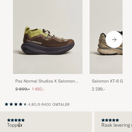
Pas Normal Studios X Salomon
Salomon XT-6 GTX S
Gravel Shoes Dark Earth
White Pepper/Silver 
Ordinær pris
Nedsatt pris
2 899,-
1 450,-
2 299,-
4.80/5
6400 OMTALER
Topp👍
Rask levering 