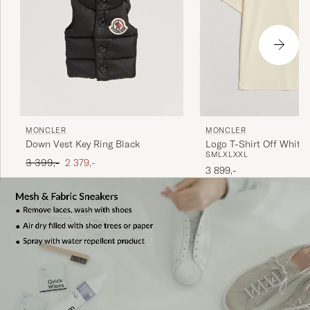
MONCLER
MONCLER
Down Vest Key Ring Black
Logo T-Shirt Off White
S
M
L
XL
XXL
Ordinær pris
Nedsatt pris
3 399,-
2 379,-
3 899,-