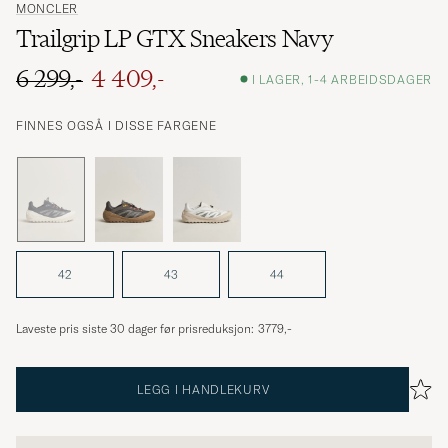
MONCLER
Trailgrip LP GTX Sneakers Navy
6 299,-
4 409,-
I LAGER, 1-4 ARBEIDSDAGER
Ordinær pris
Nedsatt pris
FINNES OGSÅ I DISSE FARGENE
42
43
44
Laveste pris siste 30 dager før prisreduksjon:
3779,-
LEGG I HANDLEKURV