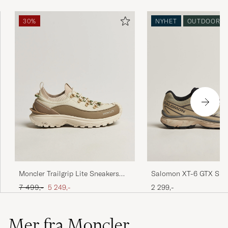
30%
NYHET
OUTDOOR
Moncler Trailgrip Lite Sneakers
Salomon XT-6 GTX Sne
Off White
White Pepper/Silver Sa
Ordinær pris
Nedsatt pris
7 499,-
5 249,-
2 299,-
Mer fra Moncler