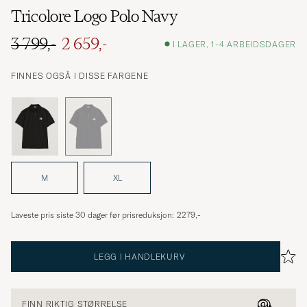
Tricolore Logo Polo Navy
3 799,-
2 659,-
I LAGER, 1-4 ARBEIDSDAGER
Ordinær pris
Nedsatt pris
FINNES OGSÅ I DISSE FARGENE
M
XL
Laveste pris siste 30 dager før prisreduksjon:
2279,-
LEGG I HANDLEKURV
FINN RIKTIG STØRRELSE