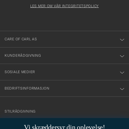
för
Newsl
må
Form
LES MER OM VÅR INTEGRITETSPOLICY
att
fylles
du
i
anmälde
dig
till
CARE OF CARL AS
vårt
nyhetsbrev!
KUNDERÅDGIVNING
SOSIALE MEDIER
BEDRIFTSINFORMASJON
info@careofcarl.no
STILRÅDGIVNING
Behøver du hjelp til å finne din personlige stil? Vi hjelper deg
Vi skræddersyr din oplevelse!
gjerne!