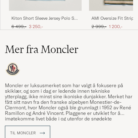
Kiton Short Sleeve Jersey Polo Sky
AMI Oversize Fit Stripe
Blue
Multi
Ordinær pris
Nedsatt pris
Ordinær pris
Nedsatt pris
6 499,-
3 250,-
2 999,-
1 200,-
Mer fra Moncler
Moncler er luksusmerket som har valgt å fokusere på
skiklær, og som i dag er ledende innen tekniske
ytterplagg, ikke minst sine ikoniske dunjakker. Merket har
fått sitt navn fra den franske alpebyen Monestier-de-
Clermont, hvor Moncler også ble grunnlagt i 1952 av René
Ramillon og André Vincent. Plaggene er utviklet for å
imøtekomme livet både i og utenfor de snødekte
bakkene, og appellerer til både vintersportentusiaster og
urbane brukere. Care of Carl er en autorisert forhandler
TIL MONCLER
av Moncler og tilbyr et nøye utvalgt sortiment av merkets