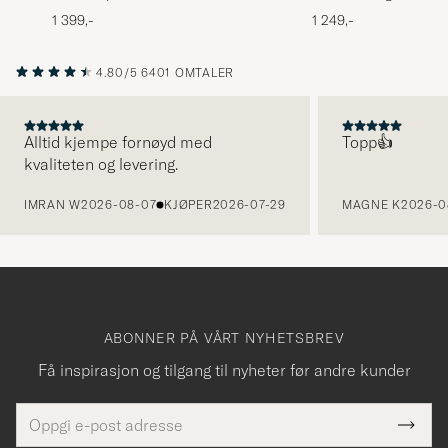
Fit Polo Canterbury Heather
1 399,-
1 249,-
4.80/5
6401 OMTALER
Alltid kjempe fornøyd med
Topp👍
kvaliteten og levering.
FORRIGE
IMRAN W
2026-08-07
KJØPER
2026-07-29
MAGNE K
2026-0
ABONNER PÅ VÅRT NYHETSBREV
Få inspirasjon og tilgang til nyheter før andre kunder
E-
Tack
Dette
postadresse
Submi
felt