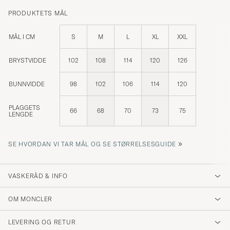
PRODUKTETS MÅL
MÅL I CM
S
M
L
XL
XXL
BRYSTVIDDE
102
108
114
120
126
BUNNVIDDE
98
102
106
114
120
PLAGGETS
66
68
70
73
75
LENGDE
»
SE HVORDAN VI TAR MÅL OG SE STØRRELSESGUIDE
VASKERÅD & INFO
OM MONCLER
LEVERING OG RETUR