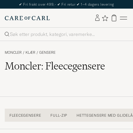
✔
Fri frakt over 499,-
✔
Fri retur
✔
1–4 dagers levering
Søk
MONCLER
/
KLÆR
/
GENSERE
Moncler: Fleecegensere
FLEECEGENSERE
FULL-ZIP
HETTEGENSERE MED GLIDEL