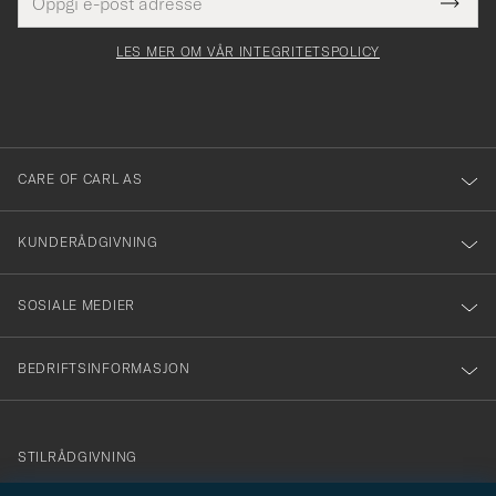
Tack
Dette
postadresse
Submi
för
felt
Newsl
må
Form
LES MER OM VÅR INTEGRITETSPOLICY
att
fylles
du
i
anmälde
dig
till
CARE OF CARL AS
vårt
nyhetsbrev!
KUNDERÅDGIVNING
SOSIALE MEDIER
BEDRIFTSINFORMASJON
info@careofcarl.no
STILRÅDGIVNING