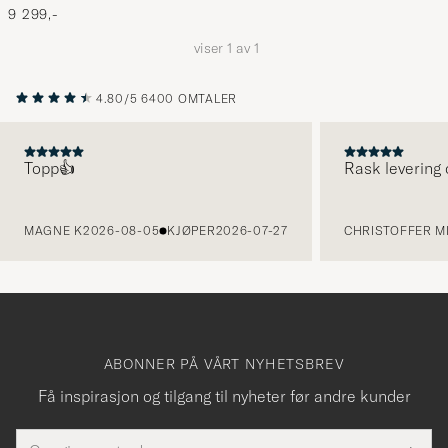
9 299,-
viser
1
av
1
4.80/5
6400 OMTALER
Topp👍
Rask levering 
FORRIGE
MAGNE K
2026-08-05
KJØPER
2026-07-27
CHRISTOFFER MI
ABONNER PÅ VÅRT NYHETSBREV
Få inspirasjon og tilgang til nyheter før andre kunder
E-