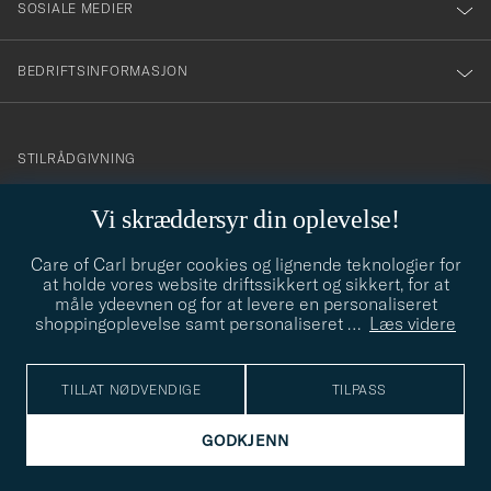
SOSIALE MEDIER
BEDRIFTSINFORMASJON
info@careofcarl.no
STILRÅDGIVNING
Behøver du hjelp til å finne din personlige stil? Vi hjelper deg
Vi skræddersyr din oplevelse!
gjerne!
Care of Carl bruger cookies og lignende teknologier for
STILRÅDGIVNING
at holde vores website driftssikkert og sikkert, for at
måle ydeevnen og for at levere en personaliseret
shoppingoplevelse samt personaliseret
…
Læs videre
© Care of Carl 2026
TILLAT NØDVENDIGE
TILPASS
GODKJENN