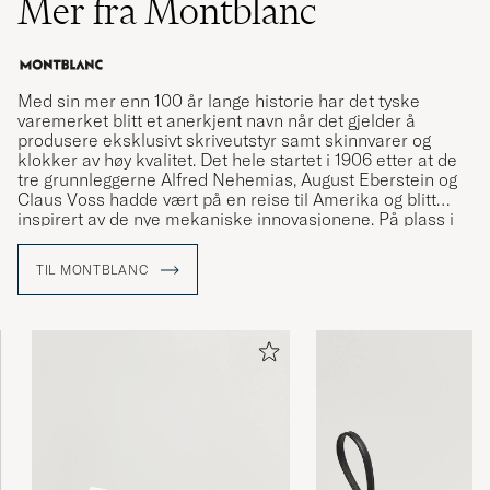
Mer fra Montblanc
Med sin mer enn 100 år lange historie har det tyske
varemerket blitt et anerkjent navn når det gjelder å
produsere eksklusivt skriveutstyr samt skinnvarer og
klokker av høy kvalitet. Det hele startet i 1906 etter at de
tre grunnleggerne Alfred Nehemias, August Eberstein og
Claus Voss hadde vært på en reise til Amerika og blitt
inspirert av de nye mekaniske innovasjonene. På plass i
Hamburg bestemte de seg for å starte varemerket som
via fint produsert skriveutstyr skulle vise seg å
TIL MONTBLANC
revolusjonere kunsten å skrive for hånd.