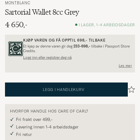
MONTBLANC
Sartorial Wallet 8cc Grey
4 650,-
I LAGER, 1-4 ARBEIDSDAGER
KJØP VAREN OG FÅ OPPTIL
698,-
TILBAKE
Et kjøp av denne varen gir deg
233-698,-
tilbake i Passport Store
Credits.
Logg inn eller registrer deg nå
Les mer
LEGG I HANDLEKURV
HVORFOR HANDLE HOS CARE OF CARL?
Fri frakt over 499,-
Levering innen 1-4 arbeidsdager
Fri retur