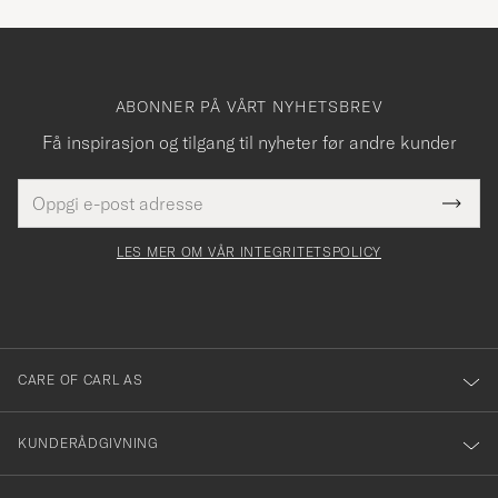
ABONNER PÅ VÅRT NYHETSBREV
Få inspirasjon og tilgang til nyheter før andre kunder
E-
Tack
Dette
postadresse
Submi
för
felt
Newsl
må
Form
LES MER OM VÅR INTEGRITETSPOLICY
att
fylles
du
i
anmälde
dig
till
CARE OF CARL AS
vårt
nyhetsbrev!
KUNDERÅDGIVNING