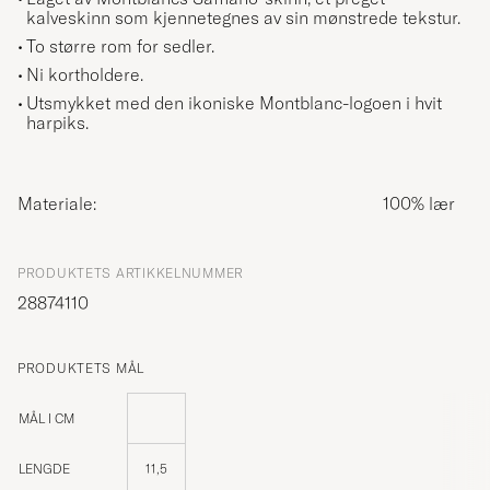
kalveskinn som kjennetegnes av sin mønstrede tekstur.
To større rom for sedler.
Ni kortholdere.
Utsmykket med den ikoniske Montblanc-logoen i hvit
harpiks.
Materiale:
100% lær
PRODUKTETS ARTIKKELNUMMER
28874110
PRODUKTETS MÅL
MÅL I CM
LENGDE
11,5