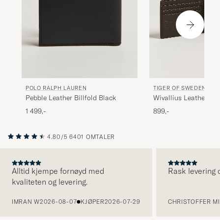
POLO RALPH LAUREN
TIGER OF SWEDEN
Pebble Leather Billfold Black
Wivallius Leather Wa
Brown
1 499,-
899,-
4.80/5
6401 OMTALER
Alltid kjempe fornøyd med
Rask levering o
kvaliteten og levering.
FORRIGE
IMRAN W
2026-08-07
KJØPER
2026-07-29
CHRISTOFFER MI