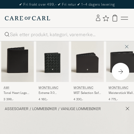
✔
Fri frakt over 499,-
✔
Fri retur
✔
1–4 dagers levering
Søk
MONTBLANC
MONTBLANC
MONTBLANC
AMI
Extreme 3.0
MST Selection Soft
Meisterstück Walle
Tonal Heart Logo
Compact Wallet 6cc
Wallet 6cc Black
6cc Black
Wallet Black
4 160,-
4 200,-
4 775,-
3 399,-
Black
ASSESOARER
/
LOMMEBØKER
/
VANLIGE LOMMEBØKER