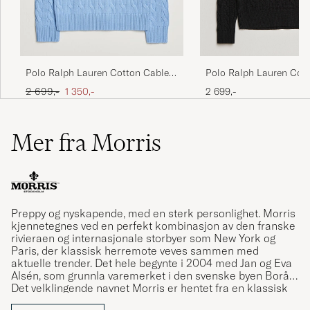
Polo Ralph Lauren Cot
Polo Ralph Lauren Cotton Cable
Pullover Polo Black
Pullover Austin Blue
Ordinær pris
Nedsatt pris
2 699,-
2 699,-
1 350,-
Mer fra Morris
Preppy og nyskapende, med en sterk personlighet. Morris
kjennetegnes ved en perfekt kombinasjon av den franske
rivieraen og internasjonale storbyer som New York og
Paris, der klassisk herremote veves sammen med
aktuelle trender. Det hele begynte i 2004 med Jan og Eva
Alsén, som grunnla varemerket i den svenske byen Borås.
Det velklingende navnet Morris er hentet fra en klassisk
herreekvipering ved samme navn, som hadde sine