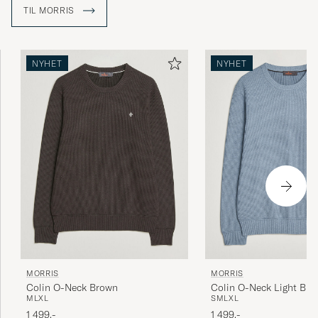
glansdager i Stockholm fra 1950- til 1970-tallet.
TIL MORRIS
NYHET
NYHET
MORRIS
MORRIS
Colin O-Neck Brown
Colin O-Neck Light Blu
M
L
XL
S
M
L
XL
1 499,-
1 499,-