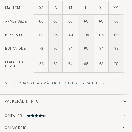
MÅL I CM
XS
S
M
L
XL
XXL
ARMLENGDE
50
50
50
50
50
50
BRYSTVIDDE
90
98
104
108
116
122
BUNNVIDDE
72
76
84
90
94
98
PLAGGETS
58
63
64
66
68
70
LENGDE
»
SE HVORDAN VI TAR MÅL OG SE STØRRELSESGUIDE
VASKERÅD & INFO
OMTALER
OM MORRIS