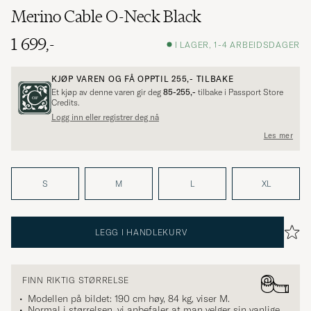
Merino Cable O-Neck Black
1 699,-
I LAGER, 1-4 ARBEIDSDAGER
KJØP VAREN OG FÅ OPPTIL
255,-
TILBAKE
Et kjøp av denne varen gir deg
85-255,-
tilbake i Passport Store
Credits.
Logg inn eller registrer deg nå
Les mer
S
M
L
XL
LEGG I HANDLEKURV
FINN RIKTIG STØRRELSE
Modellen på bildet: 190 cm høy, 84 kg, viser
M
.
Normal i størrelsen, vi anbefaler at man velger sin vanlige