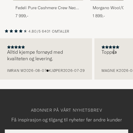
Morgano Wool/Cash
Fedeli Pure Cashmere Crew Neck
Crewneck Mid Grey
Navy Blue
1 899,-
7 999,-
4.80/5
6401 OMTALER
Alltid kjempe fornøyd med
Topp👍
kvaliteten og levering.
FORRIGE
IMRAN W
2026-08-07
KJØPER
2026-07-29
MAGNE K
2026-0
ABONNER PÅ VÅRT NYHETSBREV
Få inspirasjon og tilgang til nyheter før andre kunder
E-