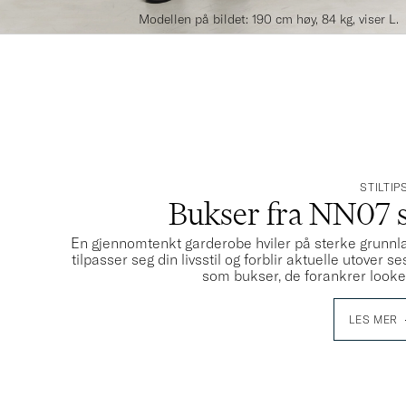
Modellen på bildet: 190 cm høy, 84 kg, viser L.
STILTIP
Bukser fra NN07 st
En gjennomtenkt garderobe hviler på sterke grunnl
tilpasser seg din livsstil og forblir aktuelle utover 
som bukser, de forankrer looken
LES MER