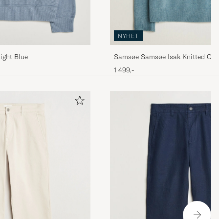
NYHET
ight Blue
Samsøe Samsøe Isak Knitted Cre
Sea
1 499,-