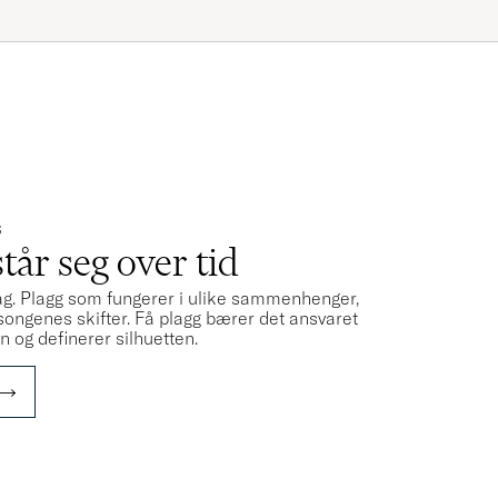
S
år seg over tid
ag. Plagg som fungerer i ulike sammenhenger,
sesongenes skifter. Få plagg bærer det ansvaret
 og definerer silhuetten.