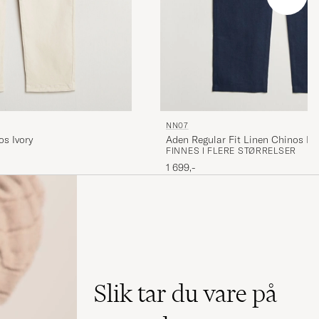
NN07
os Ivory
Aden Regular Fit Linen Chinos Na
FINNES I FLERE STØRRELSER
1 699,-
Slik tar du vare på