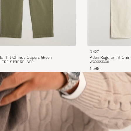
NN07
Aden Regular Fit Chin
lar Fit Chinos Capers Green
W30
32
33
36
FLERE STØRRELSER
1 599,-