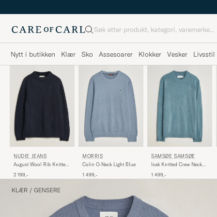
Søk
Nytt i butikken
Klær
Sko
Assesoarer
Klokker
Vesker
Livsstil
NUDIE JEANS
MORRIS
SAMSØE SAMSØE
August Wool Rib Knitted
Colin O-Neck Light Blue
Isak Knitted Crew Neck
Sweater Navy
Stormy Sea
2 199,-
1 499,-
1 499,-
KLÆR
/
GENSERE