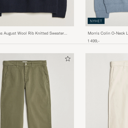
NYHET
ns August Wool Rib Knitted Sweater
Morris Colin O-Neck L
1 499,-