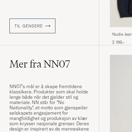
TIL GENSERE
Nudie Jea
Navy
2 199,-
Mer fra NN07
NN07's mål er å skape fremtidens
klassikere. Produkter som skal holde
lenge både når det gjelder stil og
materiale. NN står for ”No
Nationality”, et motto som gjenspeiler
selskapets engasjement for
mangfoldighet og produksjon av klær
som krysser nasjonale grenser. Deres
design er inspirert av de menneskene