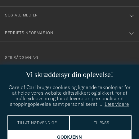
SOSIALE MEDIER
BEDRIFTSINFORMASJON
info@careofcarl.no
STILRÅDGIVNING
Behøver du hjelp til å finne din personlige stil? Vi hjelper deg
Vi skræddersyr din oplevelse!
gjerne!
Care of Carl bruger cookies og lignende teknologier for
STILRÅDGIVNING
at holde vores website driftssikkert og sikkert, for at
måle ydeevnen og for at levere en personaliseret
shoppingoplevelse samt personaliseret
…
Læs videre
© Care of Carl 2026
TILLAT NØDVENDIGE
TILPASS
GODKJENN