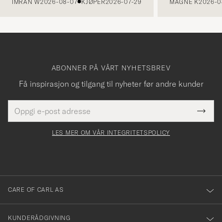
IMRAN W
2026-08-07
KJØPER
2026-07-29
MAGNE K
2026-0
ABONNER PÅ VÅRT NYHETSBREV
Få inspirasjon og tilgang til nyheter før andre kunder
E-
Tack
Dette
postadresse
Submi
för
felt
Newsl
må
Form
LES MER OM VÅR INTEGRITETSPOLICY
att
fylles
du
i
anmälde
dig
till
CARE OF CARL AS
vårt
nyhetsbrev!
KUNDERÅDGIVNING