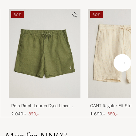
60%
60%
Polo Ralph Lauren Dyed Linen
GANT Regular Fit Strip
Shorts Garden Trail
Drawstring Shorts Fade
Ordinær pris
Nedsatt pris
Ordinær pris
Nedsatt pris
2 049,-
820,-
1 699,-
680,-