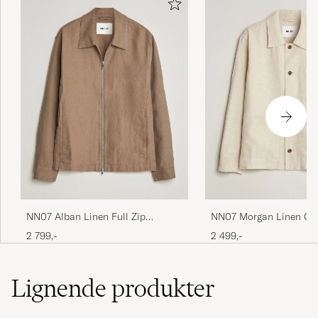
NN07 Alban Linen Full Zip
NN07 Morgan Linen Ove
Overshirt Clay Mirage
2 799,-
2 499,-
Lignende
produkter