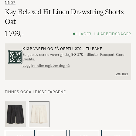
NN07
Kay Relaxed Fit Linen Drawstring Shorts
Oat
1 799,-
I LAGER, 1-4 ARBEIDSDAGER
KJØP VAREN OG FÅ OPPTIL
270,-
TILBAKE
Et kjøp av denne varen gir deg
90-270,-
tilbake i Passport Store
Credits.
Logg inn eller registrer deg nå
Les mer
FINNES OGSÅ I DISSE FARGENE