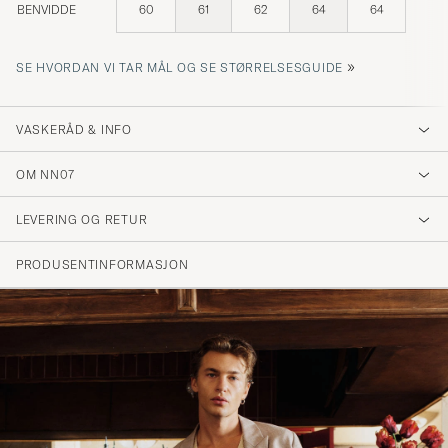
BENVIDDE
60
61
62
64
64
»
SE HVORDAN VI TAR MÅL OG SE STØRRELSESGUIDE
VASKERÅD & INFO
OM NN07
LEVERING OG RETUR
PRODUSENTINFORMASJON