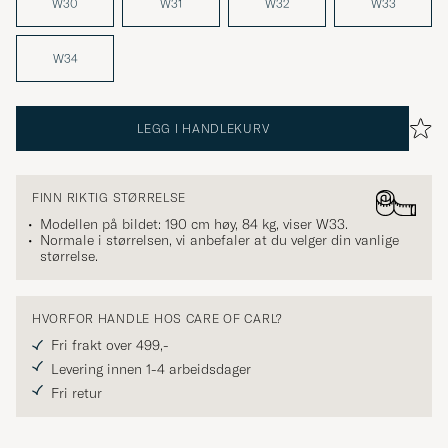
W30
W31
W32
W33
W34
LEGG I HANDLEKURV
FINN RIKTIG STØRRELSE
Modellen på bildet: 190 cm høy, 84 kg, viser
W33
.
Normale i størrelsen, vi anbefaler at du velger din vanlige
størrelse.
HVORFOR HANDLE HOS CARE OF CARL?
Fri frakt over 499,-
Levering innen 1-4 arbeidsdager
Fri retur