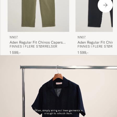
NN07
NN07
Aden Regular Fit Chino
Aden Regular Fit Chinos Capers
FINNES I FLERE STØRR
FINNES I FLERE STØRRELSER
Green
1 599,-
1 599,-