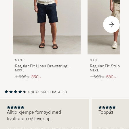
GANT
GANT
Regular Fit Linen Drawstring
Regular Fit Striped L
M
XXL
M
L
XL
Shorts Evening Blue
Drawstring Shorts Fa
Ordinær pris
Nedsatt pris
Ordinær pris
Nedsatt pris
1 699,-
850,-
1 699,-
680,-
4.80/5
6401 OMTALER
Alltid kjempe fornøyd med
Topp👍
kvaliteten og levering.
FORRIGE