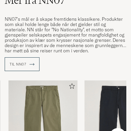
Mer fra NN07
NN07's mål er å skape fremtidens klassikere. Produkter
som skal holde lenge både når det gjelder stil og
materiale. NN står for ”No Nationality”, et motto som
gjenspeiler selskapets engasjement for mangfoldighet og
produksjon av klær som krysser nasjonale grenser. Deres
design er inspirert av de menneskene som grunnleggerne
har møtt på sine reiser runt om i verden.
NN07 er grunnlagt i 2007 og er kjent for sin omsorgsfulle
TIL NN07
detaljer, som man håper skal oppmuntre bæreren å elske
og sette pris på håndverket som ligger bak produksjonen
av hvert plagg. Så enkelt, men allikevel så komplekst.