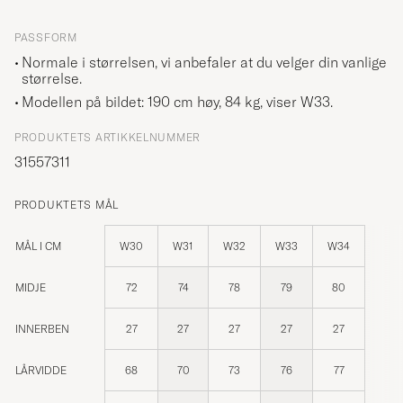
PASSFORM
Normale i størrelsen, vi anbefaler at du velger din vanlige
størrelse.
Modellen på bildet: 190 cm høy, 84 kg, viser
W33
.
PRODUKTETS ARTIKKELNUMMER
31557311
PRODUKTETS MÅL
MÅL I CM
W30
W31
W32
W33
W34
MIDJE
72
74
78
79
80
INNERBEN
27
27
27
27
27
LÅRVIDDE
68
70
73
76
77