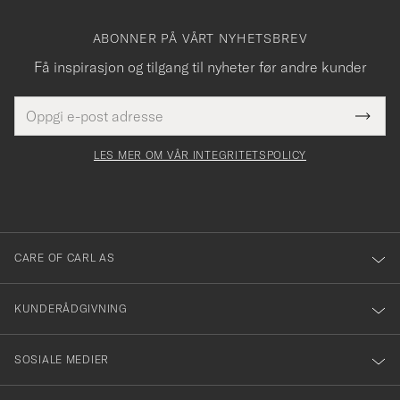
ABONNER PÅ VÅRT NYHETSBREV
Få inspirasjon og tilgang til nyheter før andre kunder
E-
Tack
Dette
postadresse
Submi
för
felt
Newsl
må
Form
LES MER OM VÅR INTEGRITETSPOLICY
att
fylles
du
i
anmälde
dig
till
CARE OF CARL AS
vårt
nyhetsbrev!
KUNDERÅDGIVNING
SOSIALE MEDIER