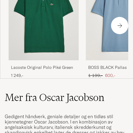
Lacoste Original Polo Piké Green
BOSS BLACK Pallas Pol
Blue
Ordinær pris
Nedsatt pris
1 249,-
1 199,-
600,-
Mer fra Oscar Jacobson
Gedigent håndverk, geniale detaljer og en tidløs stil
kjennetegner Oscar Jacobson. I en kombinasjon av
angelsaksisk kulturarv, italiensk skredderkunst og
skandinavisk enkelhet lager de dresser og jakker av høy