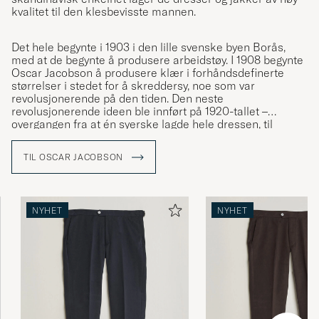
kvalitet til den klesbevisste mannen.
Det hele begynte i 1903 i den lille svenske byen Borås,
med at de begynte å produsere arbeidstøy. I 1908 begynte
Oscar Jacobson å produsere klær i forhåndsdefinerte
størrelser i stedet for å skreddersy, noe som var
revolusjonerende på den tiden. Den neste
revolusjonerende ideen ble innført på 1920-tallet –
overgangen fra at én syerske lagde hele dressen, til
spesialisering på enkelte momenter i produksjonen. En
idé som har tatt varemerket til det kvalitetsnivået det har i
TIL OSCAR JACOBSON
dag.
NYHET
NYHET