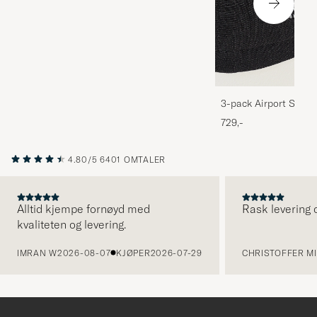
3-pack Airport Socks
Melange
729,-
4.80/5
6401 OMTALER
Alltid kjempe fornøyd med
Rask levering o
kvaliteten og levering.
FORRIGE
IMRAN W
2026-08-07
KJØPER
2026-07-29
CHRISTOFFER MI