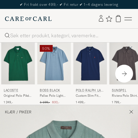
✔
Fri frakt over 499,-
✔
Fri retur
✔
1–4 dagers levering
Søk
50%
LACOSTE
POLO RALPH LAU
SUNSPEL
BOSS BLACK
REN
Original Polo Piké
Custom Slim Fit
Riviera Polo Shirt
Pallas Polo Light
Green
Polo Newport Navy
Charcoal
Blue
Ordinær pris
Nedsatt pris
1 249,-
1 499,-
1 799,-
1 199,-
600,-
KLÆR
/
PIKÉER