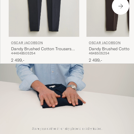
OSCAR JACOBSON
OSCAR JACOBSON
Dandy Brushed Cotton Trousers
Dandy Brushed Cotton 
44
46
48
50
52
54
46
48
50
52
54
Blue
Brown
2 499,-
2 499,-