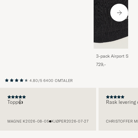
3-pack Airport Socks
Melange
729,-
4.80/5
6400 OMTALER
Topp👍
Rask levering 
FORRIGE
MAGNE K
2026-08-05
KJØPER
2026-07-27
CHRISTOFFER MI