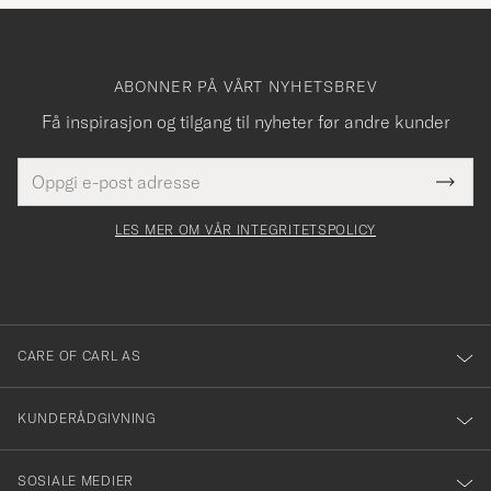
ABONNER PÅ VÅRT NYHETSBREV
Få inspirasjon og tilgang til nyheter før andre kunder
E-
Tack
Dette
postadresse
Submi
för
felt
Newsl
må
Form
LES MER OM VÅR INTEGRITETSPOLICY
att
fylles
du
i
anmälde
dig
till
CARE OF CARL AS
vårt
nyhetsbrev!
KUNDERÅDGIVNING
SOSIALE MEDIER