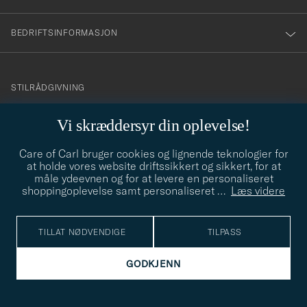
BEDRIFTSINFORMASJON
info@careofcarl.no
STILRÅDGIVNING
Behøver du hjelp til å finne din personlige stil? Vi hjelper deg
Vi skræddersyr din oplevelse!
gjerne!
Care of Carl bruger cookies og lignende teknologier for
STILRÅDGIVNING
at holde vores website driftssikkert og sikkert, for at
måle ydeevnen og for at levere en personaliseret
shoppingoplevelse samt personaliseret
…
Læs videre
© Care of Carl 2026
TILLAT NØDVENDIGE
TILPASS
GODKJENN