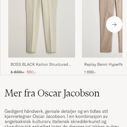
Replay Benni Hyperflex 
BOSS BLACK Kaiton Structured
Chinos Sand
Chinos Open Beige
Ordinær pris
Nedsatt pris
1 699,-
1 699,-
680,-
Mer fra Oscar Jacobson
Gedigent håndverk, geniale detaljer og en tidløs stil
kjennetegner Oscar Jacobson. I en kombinasjon av
angelsaksisk kulturarv, italiensk skredderkunst og
skandinavisk enkelhet lager de dresser og jakker av høy