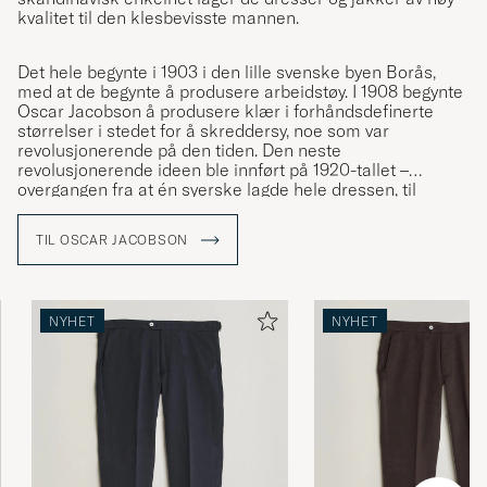
kvalitet til den klesbevisste mannen.
Det hele begynte i 1903 i den lille svenske byen Borås,
med at de begynte å produsere arbeidstøy. I 1908 begynte
Oscar Jacobson å produsere klær i forhåndsdefinerte
størrelser i stedet for å skreddersy, noe som var
revolusjonerende på den tiden. Den neste
revolusjonerende ideen ble innført på 1920-tallet –
overgangen fra at én syerske lagde hele dressen, til
spesialisering på enkelte momenter i produksjonen. En
idé som har tatt varemerket til det kvalitetsnivået det har i
TIL OSCAR JACOBSON
dag.
NYHET
NYHET