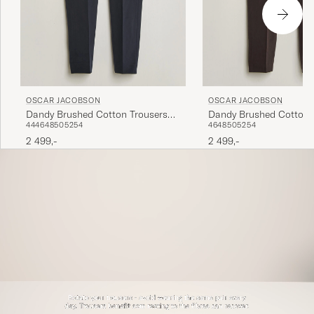
OSCAR JACOBSON
OSCAR JACOBSON
Dandy Brushed Cotton Trousers
Dandy Brushed Cotton 
44
46
48
50
52
54
46
48
50
52
54
Blue
Brown
2 499,-
2 499,-