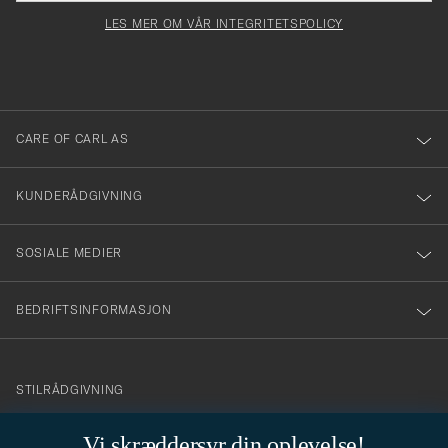
för
felt
Newsl
må
Form
LES MER OM VÅR INTEGRITETSPOLICY
att
fylles
du
i
anmälde
dig
till
CARE OF CARL AS
vårt
nyhetsbrev!
KUNDERÅDGIVNING
SOSIALE MEDIER
BEDRIFTSINFORMASJON
info@careofcarl.no
STILRÅDGIVNING
Behøver du hjelp til å finne din personlige stil? Vi hjelper deg
Vi skræddersyr din oplevelse!