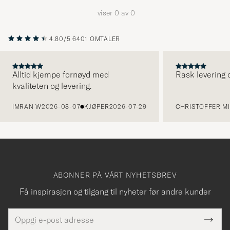
å
viser
0
av
0
aktivere
Min
4.80/5
6401 OMTALER
stil,
og
opplev
Alltid kjempe fornøyd med
Rask levering o
kvaliteten og levering.
et
FORRIGE
mer
IMRAN W
2026-08-07
KJØPER
2026-07-29
CHRISTOFFER MI
håndpluk
utvalg
til
deg.
ABONNER PÅ VÅRT NYHETSBREV
Få inspirasjon og tilgang til nyheter før andre kunder
E-
Tack
Dette
postadresse
Submi