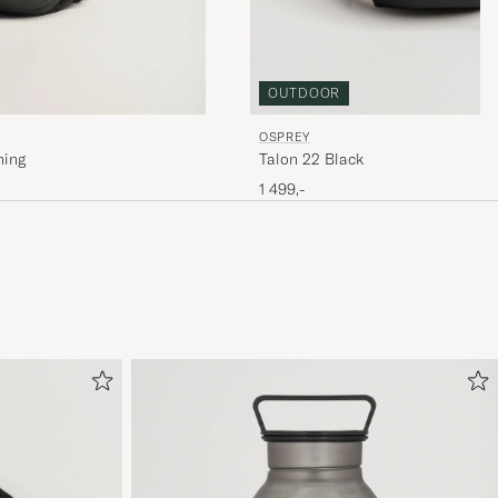
OUTDOOR
OSPREY
ning
Talon 22 Black
1 499,-