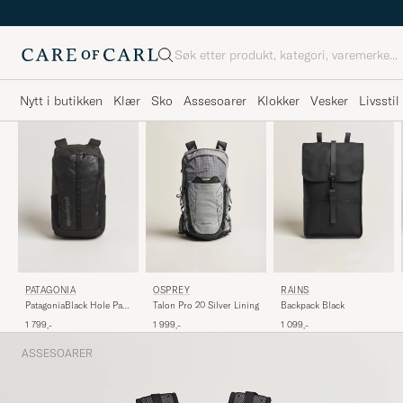
Søk
Nytt i butikken
Klær
Sko
Assesoarer
Klokker
Vesker
Livsstil
OSPREY
RAINS
PATAGONIA
Talon Pro 20 Silver Lining
Backpack Black
PatagoniaBlack Hole Pack
25LBlack
1 999,-
1 099,-
1 799,-
ASSESOARER