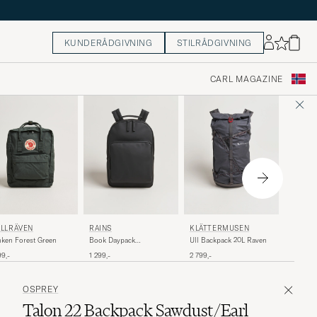
KUNDERÅDGIVNING
STILRÅDGIVNING
CARL MAGAZINE
OSPRE
ÄLLRÄVEN
RAINS
KLÄTTERMUSEN
Metron 
ken Forest Green
Book Daypack
Ull Backpack 20L Raven
BackpackBlack
2 249,-
99,-
1 299,-
2 799,-
OSPREY
Talon 22 Backpack Sawdust/Earl