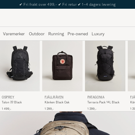
✔
Fri frakt over 499,-
✔
Fri retur
✔
1–4 dagers levering
Varemerker
Outdoor
Running
Pre-owned
Luxury
OSPREY
FJÄLLRÄVEN
PATAGONIA
FJ
Talon 22 Black
Kånken Black Oak
Terravia Pack 14L Black
Kån
1 499,-
1 299,-
1 299,-
1 2