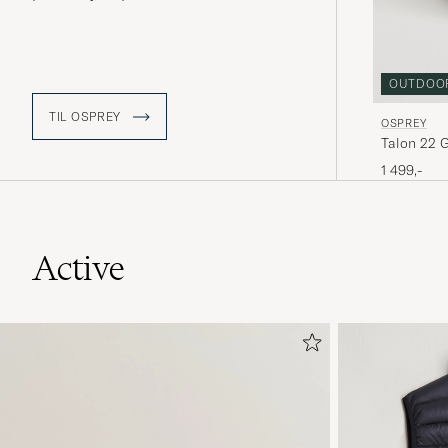
nøye utvalgte materialer og metoder
etterstreber Osprey en minimal
miljøpåvirkning, med et sterkt
engasjement for å bevare planeten
for fremtidige generasjoner. Uansett
OUTDOO
om du går korte turer eller krysser
ørkenen, har Osprey en ryggsekk som
TIL OSPREY
OSPREY
passer for hvert steg på veien.
Talon 22 
1 499,-
Active