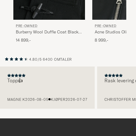
PRE-OWNED
PRE-OWNED
Burberry Wool Duffle Coat Black
Acne Studios Oliver L
50
Black 48
14 899,-
8 999,-
4.80/5
6400 OMTALER
Topp👍
Rask levering 
FORRIGE
MAGNE K
2026-08-05
KJØPER
2026-07-27
CHRISTOFFER MI