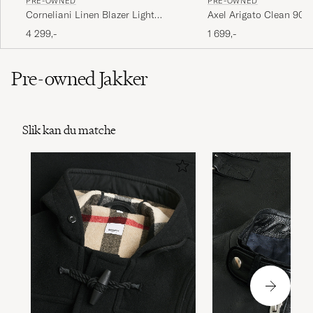
PRE-OWNED
PRE-OWNED
Corneliani Linen Blazer Light
Axel Arigato Clean 90 
Beige Check 48
Black 42
4 299,-
1 699,-
Pre-owned Jakker
Slik kan du matche