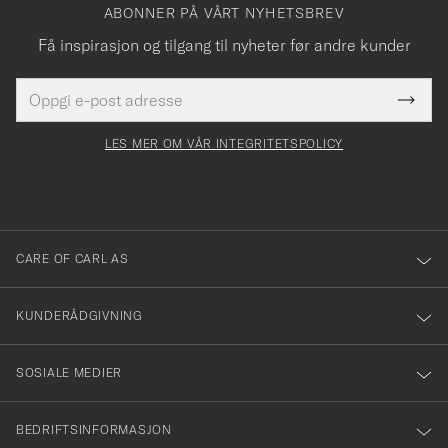
ABONNER PÅ VÅRT NYHETSBREV
Få inspirasjon og tilgang til nyheter før andre kunder
E-
Tack
Dette
postadresse
Submi
för
felt
Newsl
må
Form
LES MER OM VÅR INTEGRITETSPOLICY
att
fylles
du
i
anmälde
dig
till
CARE OF CARL AS
vårt
nyhetsbrev!
KUNDERÅDGIVNING
SOSIALE MEDIER
BEDRIFTSINFORMASJON