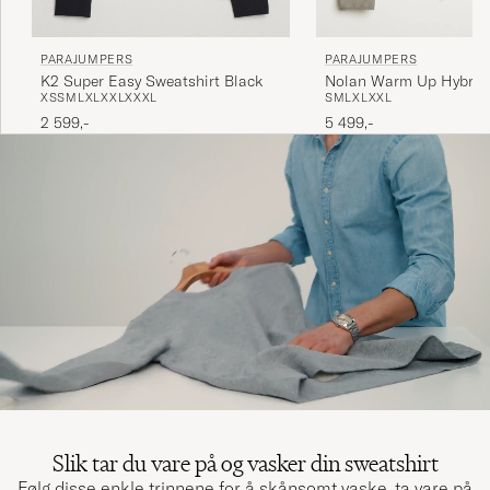
PARAJUMPERS
PARAJUMPERS
K2 Super Easy Sweatshirt Black
Nolan Warm Up Hybrid
XS
S
M
L
XL
XXL
XXXL
S
M
L
XL
XXL
Jacket Nowhere
2 599,-
5 499,-
Slik tar du vare på og vasker din sweatshirt
Følg disse enkle trinnene for å skånsomt vaske, ta vare på