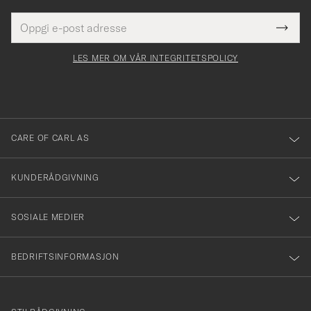
E-
Tack
Dette
postadresse
Submi
för
felt
Newsl
må
Form
LES MER OM VÅR INTEGRITETSPOLICY
att
fylles
du
i
anmälde
dig
till
CARE OF CARL AS
vårt
nyhetsbrev!
KUNDERÅDGIVNING
SOSIALE MEDIER
BEDRIFTSINFORMASJON
info@careofcarl.no