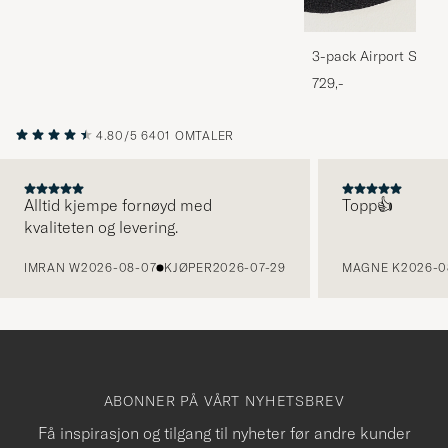
3-pack Airport Socks
Melange
729,-
4.80/5
6401 OMTALER
Alltid kjempe fornøyd med
Topp👍
kvaliteten og levering.
FORRIGE
IMRAN W
2026-08-07
KJØPER
2026-07-29
MAGNE K
2026-0
ABONNER PÅ VÅRT NYHETSBREV
Få inspirasjon og tilgang til nyheter før andre kunder