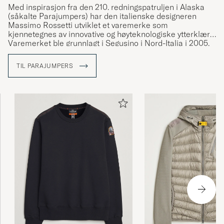
Med inspirasjon fra den 210. redningspatruljen i Alaska
(såkalte Parajumpers) har den italienske designeren
Massimo Rossetti utviklet et varemerke som
kjennetegnes av innovative og høyteknologiske ytterklær.
Varemerket ble grunnlagt i Segusino i Nord-Italia i 2005,
og har siden den gang blitt synonymt med jakker av høy
kvalitet. Mange av jakkenes detaljer har tydelig kobling til
TIL PARAJUMPERS
det tøffe miljøet som den 210. redningspatruljen ferdes i,
for eksempel den gule kneppingen ved kragen og
karabinkroken du ser på flere av modellene.