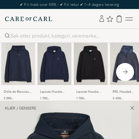
✔
Fri frakt over 499,-
✔
Fri retur
✔
1–4 dagers levering
Søk
Lacoste Hoodie
Lacoste Hoodie
Drôle de Monsieur
RRL Hooded
Navy
Black
Classic Slogan
Sweatshirt Navy
1 799,-
1 799,-
2 299,-
3 499,-
Hoodie Navy
KLÆR
/
GENSERE