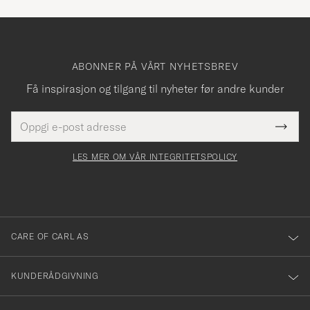
ABONNER PÅ VÅRT NYHETSBREV
Få inspirasjon og tilgang til nyheter før andre kunder
E-
Tack
Dette
postadresse
Submi
för
felt
Newsl
må
Form
LES MER OM VÅR INTEGRITETSPOLICY
att
fylles
du
i
anmälde
dig
till
CARE OF CARL AS
vårt
nyhetsbrev!
KUNDERÅDGIVNING