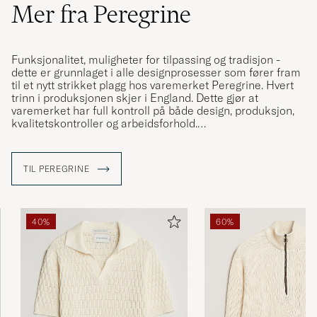
Mer fra Peregrine
Funksjonalitet, muligheter for tilpassing og tradisjon -
dette er grunnlaget i alle designprosesser som fører fram
til et nytt strikket plagg hos varemerket Peregrine. Hvert
trinn i produksjonen skjer i England. Dette gjør at
varemerket har full kontroll på både design, produksjon,
kvalitetskontroller og arbeidsforhold.
Varemerket ble grunnlagt i 1796 av Thomas Glover som
begynte å jobbe som ”bag man”, eller maskin-strikker
TIL PEREGRINE
utenfor Leicester, England, sent på 1700-tallet. Hans
harde arbeid resulterte etter hvert i familiebedriften som
driver videre fortsatt den dag i dag. I 1956 oppstod
varemerkenavnet, Peregrine Clothing.
40%
60%