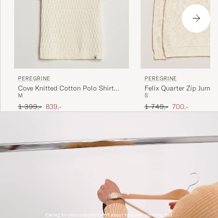
PEREGRINE
PEREGRINE
Felix Quarter Zip Jumpe
Cove Knitted Cotton Polo Shirt
S
M
White
Ordinær pris
Nedsatt pris
Ordinær pris
Nedsatt pris
1 749,-
700,-
1 399,-
839,-