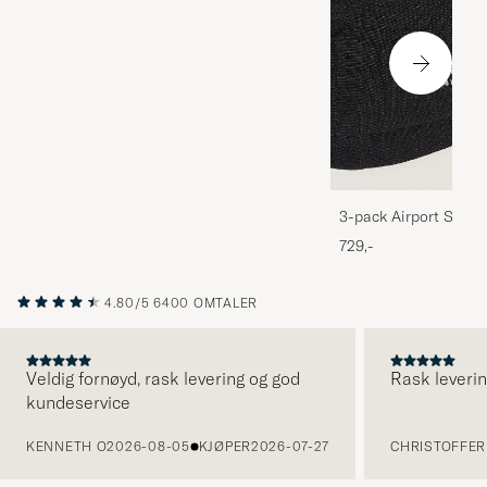
3-pack Airport Socks
Melange
729,-
4.80/5
6400 OMTALER
Veldig fornøyd, rask levering og god
Rask leverin
kundeservice
FORRIGE
KENNETH O
2026-08-05
KJØPER
2026-07-27
CHRISTOFFER 