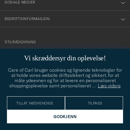
SOSIALE MEDIER
BEDRIFTSINFORMASJON
info@careofcarl.no
STILRÅDGIVNING
Behøver du hjelp til å finne din personlige stil? Vi hjelper deg
Vi skræddersyr din oplevelse!
gjerne!
Care of Carl bruger cookies og lignende teknologier for
STILRÅDGIVNING
at holde vores website driftssikkert og sikkert, for at
måle ydeevnen og for at levere en personaliseret
shoppingoplevelse samt personaliseret
…
Læs videre
© Care of Carl 2026
TILLAT NØDVENDIGE
TILPASS
GODKJENN