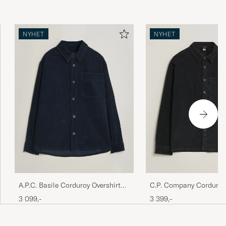
NYHET
NYHET
A.P.C. Basile Corduroy Overshirt
C.P. Company Corduroy
Dark Navy
Overshirt Black
3 099,-
3 399,-