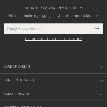
ABONNER PÅ VÅRT NYHETSBREV
Få inspirasjon og tilgang til nyheter før andre kunder
E-
Tack
Dette
postadresse
Submi
för
felt
Newsl
må
Form
LES MER OM VÅR INTEGRITETSPOLICY
att
fylles
du
i
anmälde
dig
till
CARE OF CARL AS
vårt
nyhetsbrev!
KUNDERÅDGIVNING
SOSIALE MEDIER