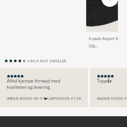
3-pack Airport Socks
Melange
729,-
4.80/5
6401 OMTALER
Alltid kjempe fornøyd med
Topp👍
kvaliteten og levering.
FORRIGE
IMRAN W
2026-08-07
KJØPER
2026-07-29
MAGNE K
2026-0