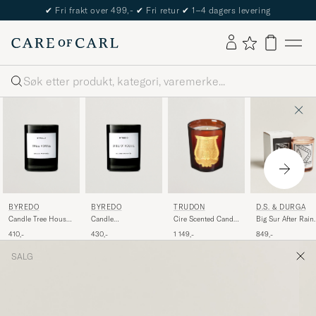
✔
Fri frakt over 499,-
✔
Fri retur
✔
1–4 dagers levering
Søk
BYREDO
BYREDO
TRUDON
D.S. & DURGA
Candle Tree House
Candle
Cire Scented Candle
Big Sur After Rain
70gr
Bibliothèque 70gr
270g
Scented Candle
410,-
430,-
1 149,-
849,-
200g
SALG