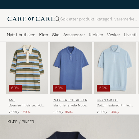
Søk
Nytt i butikken
Klær
Sko
Assesoarer
Klokker
Vesker
Livsstil
60%
50%
50%
AMI
POLO RALPH LAUREN
GRAN SASSO
Oversize Fit Striped Polo
Island Terry Polo Modern
Cotton Textured Knitted
Multi
Royal
Polo Light Blue
Ordinær pris
Nedsatt pris
Ordinær pris
Nedsatt pris
Ordinær pris
Nedsatt pris
2 999,-
1 200,-
1 899,-
950,-
2 899,-
1 450,-
KLÆR
/
PIKÉER