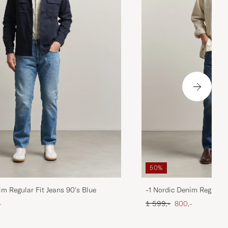
50%
im Regular Fit Jeans 90's Blue
-1 Nordic Denim Regular 
att pris
Ordinær pris
Nedsatt pris
-
1 599,-
800,-