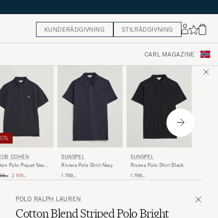
KUNDERÅDGIVNING
STILRÅDGIVNING
CARL MAGAZINE
50%
20%
POLO 
SUNSPEL
SUNSPEL
COB COHËN
Ball Bo
Riviera Polo Shirt Navy
Riviera Polo Shirt Black
ton Polo Piquet Navy
Navy
e
Ordinær
inær pris
Nedsatt pris
2 199,-
1 799,-
1 799,-
99,-
2 159,-
POLO RALPH LAUREN
Cotton Blend Striped Polo Bright