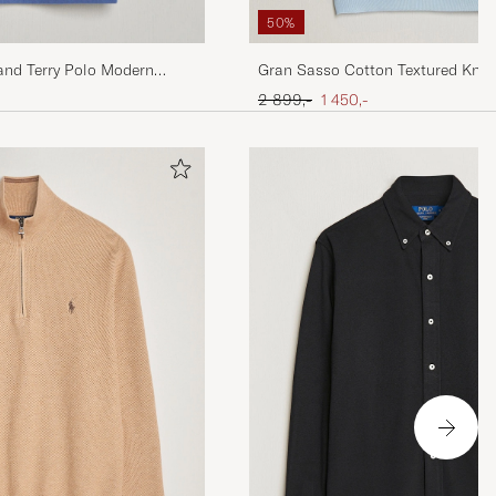
50%
and Terry Polo Modern
Gran Sasso Cotton Textured Knitt
Blue
Ordinær pris
Nedsatt pris
2 899,-
1 450,-