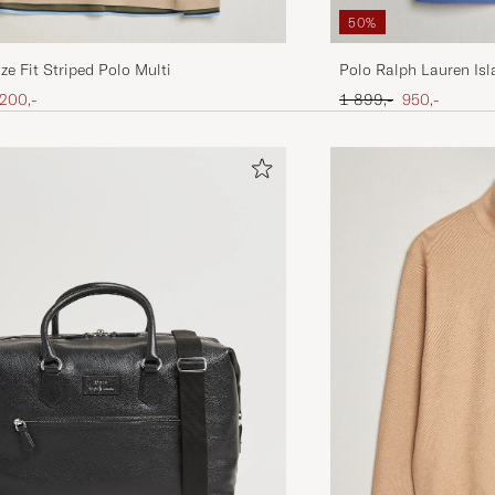
50%
ze Fit Striped Polo Multi
Polo Ralph Lauren Isl
Royal
is
edsatt pris
Ordinær pris
Nedsatt pris
 200,-
1 899,-
950,-