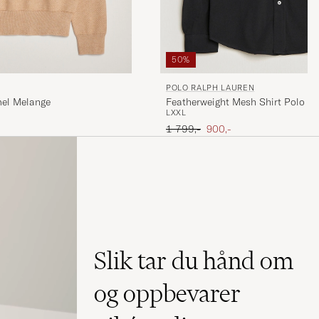
50%
POLO RALPH LAUREN
mel Melange
Featherweight Mesh Shirt Polo Bl
L
XXL
Ordinær pris
Nedsatt pris
1 799,-
900,-
Slik tar du hånd om
og oppbevarer