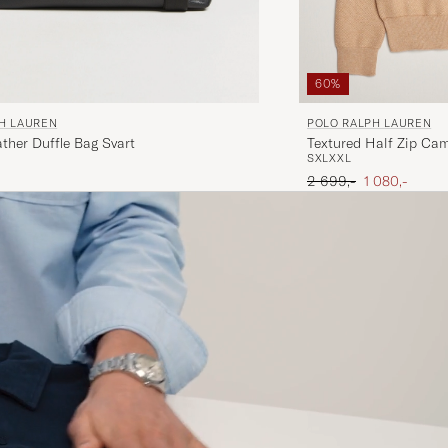
60%
H LAUREN
POLO RALPH LAUREN
ther Duffle Bag Svart
Textured Half Zip Ca
S
XL
XXL
Ordinær pris
Nedsatt pris
2 699,-
1 080,-