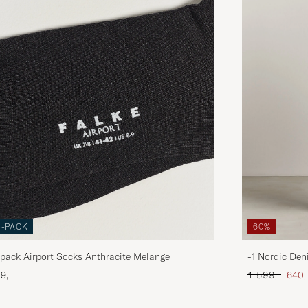
3-PACK
60%
pack Airport Socks Anthracite Melange
-1 Nordic Den
Ordinær pris
Neds
9,-
1 599,-
640,