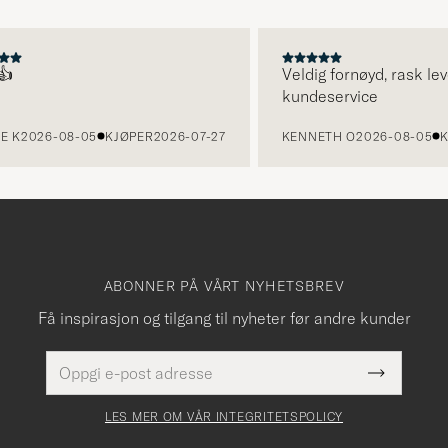
Veldig fornøyd, rask leverin
kundeservice
026-08-05
KJØPER
2026-07-27
KENNETH O
2026-08-05
KJØPE
ABONNER PÅ VÅRT NYHETSBREV
Få inspirasjon og tilgang til nyheter før andre kunder
E-
Dette
postadresse
Submit
felt
Newslette
må
Form
LES MER OM VÅR INTEGRITETSPOLICY
fylles
i