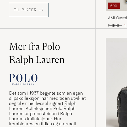
60%
TIL PIKÉER
AMI Oversi
Ordinær pr
N
2 999,-
1
Mer fra Polo
Ralph Lauren
Det som i 1967 begynte som en egen
slipskolleksjon, har med tiden utviklet
seg til en hel livsstil signert Ralph
Lauren. Kolleksjonen Polo Ralph
Lauren er grunnsteinen i Ralph
Laurens kolleksjoner. Her
kombineres en tidløs og uformell