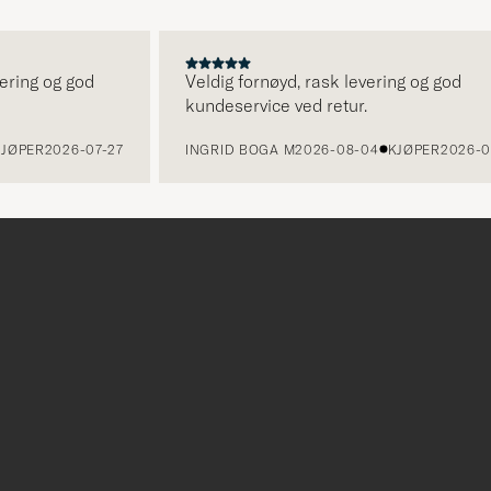
g og god
Veldig fornøyd, rask levering og god
kundeservice ved retur.
R
2026-07-27
INGRID BOGA M
2026-08-04
KJØPER
2026-07-26
r