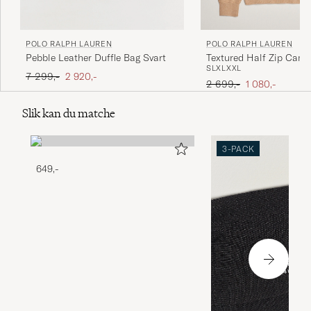
POLO RALPH LAUREN
POLO RALPH LAUREN
Pebble Leather Duffle Bag Svart
Textured Half Zip Came
S
L
XL
XXL
Ordinær pris
Nedsatt pris
7 299,-
2 920,-
Ordinær pris
Nedsatt pris
2 699,-
1 080,-
Slik kan du matche
3-PACK
649,-