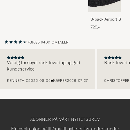
3-pack Airport Socks
Melange
729,-
4.80/5
6400 OMTALER
Veldig fornøyd, rask levering og god
Rask leverin
kundeservice
FORRIGE
KENNETH O
2026-08-05
KJØPER
2026-07-27
CHRISTOFFER 
ABONNER PÅ VÅRT NYHETSBREV
Få inspirasjon og tilgang til nyheter før andre kunder