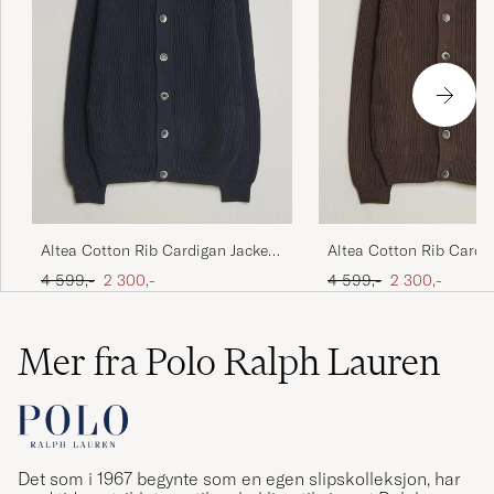
Altea Cotton Rib Cardigan Jacket
Altea Cotton Rib Cardi
Navy
Dark Brown
Ordinær pris
Nedsatt pris
Ordinær pris
Nedsatt pris
4 599,-
2 300,-
4 599,-
2 300,-
Mer fra Polo Ralph Lauren
Det som i 1967 begynte som en egen slipskolleksjon, har