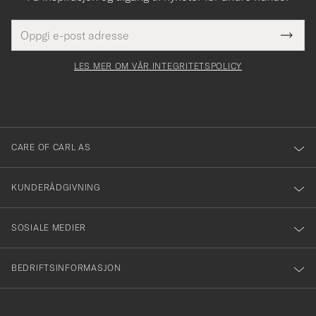
E-
Tack
Dette
postadresse
Submi
för
felt
Newsl
må
Form
LES MER OM VÅR INTEGRITETSPOLICY
att
fylles
du
i
anmälde
dig
till
CARE OF CARL AS
vårt
nyhetsbrev!
KUNDERÅDGIVNING
SOSIALE MEDIER
BEDRIFTSINFORMASJON