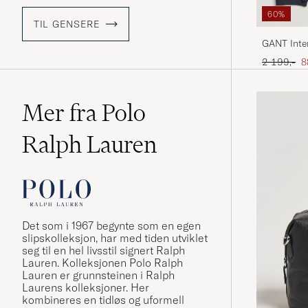
60%
TIL GENSERE
GANT Inter
Ordinær pr
N
2 199,-
8
Mer fra Polo
Ralph Lauren
Det som i 1967 begynte som en egen
slipskolleksjon, har med tiden utviklet
seg til en hel livsstil signert Ralph
Lauren. Kolleksjonen Polo Ralph
Lauren er grunnsteinen i Ralph
Laurens kolleksjoner. Her
kombineres en tidløs og uformell