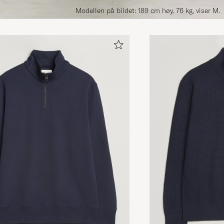
Modellen på bildet: 189 cm høy, 76 kg, viser M.