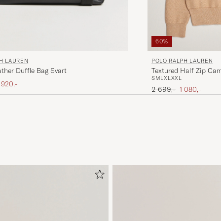
60%
H LAUREN
POLO RALPH LAUREN
ther Duffle Bag Svart
Textured Half Zip Ca
S
M
L
XL
XXL
is
edsatt pris
 920,-
Ordinær pris
Nedsatt pris
2 699,-
1 080,-