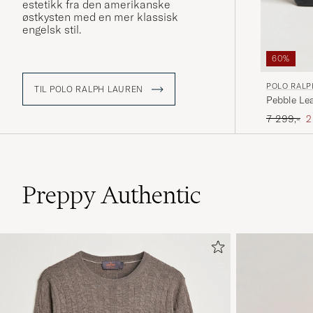
estetikk fra den amerikanske
østkysten med en mer klassisk
engelsk stil.
60%
POLO RALP
TIL POLO RALPH LAUREN
Pebble Lea
Ordinær pr
N
7 299,-
2
Preppy Authentic