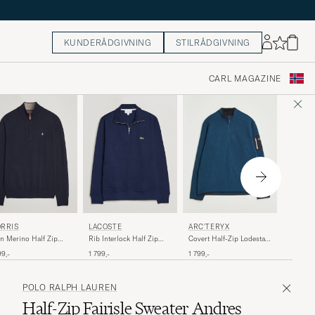
KUNDERÅDGIVNING
STILRÅDGIVNING
CARL MAGAZINE
POLO 
RRIS
LACOSTE
ARC'TERYX
Cotton 
n Merino Half Zip
Rib Interlock Half Zip
Covert Half-Zip Lodestar
Zip Hun
vy
Navy Blue
Heather
2 999,-
99,-
1 799,-
1 799,-
POLO RALPH LAUREN
Half-Zip Fairisle Sweater Andres