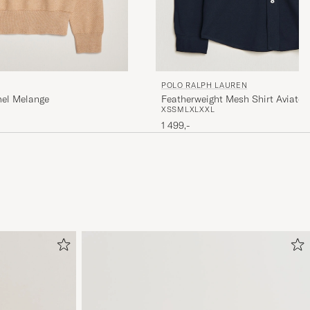
POLO RALPH LAUREN
mel Melange
Featherweight Mesh Shirt Aviator
XS
S
M
L
XL
XXL
1 499,-