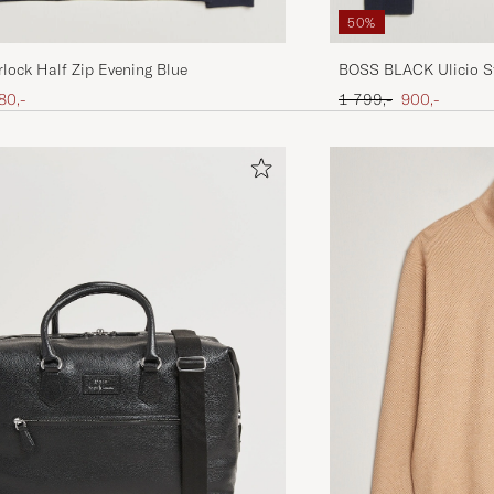
50%
lock Half Zip Evening Blue
BOSS BLACK Ulicio St
Dark Blue
is
edsatt pris
Ordinær pris
Nedsatt pris
80,-
1 799,-
900,-