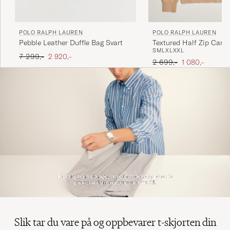
POLO RALPH LAUREN
POLO RALPH LAUREN
Pebble Leather Duffle Bag Svart
Textured Half Zip Came
S
M
L
XL
XXL
Ordinær pris
Nedsatt pris
7 299,-
2 920,-
Ordinær pris
Nedsatt pris
2 699,-
1 080,-
Slik tar du vare på og oppbevarer t-skjorten din