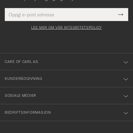
E-
Tack
Dette
postadresse
Submi
för
felt
Newsl
må
Form
LES MER OM VÅR INTEGRITETSPOLICY
att
fylles
du
i
anmälde
dig
till
CARE OF CARL AS
vårt
nyhetsbrev!
KUNDERÅDGIVNING
SOSIALE MEDIER
BEDRIFTSINFORMASJON