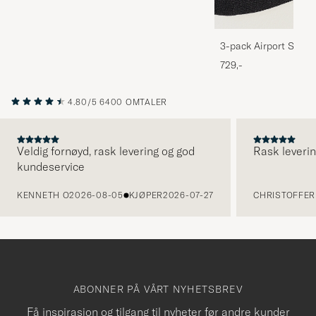
3-pack Airport Socks
Melange
729,-
4.80/5
6400 OMTALER
Veldig fornøyd, rask levering og god
Rask leverin
kundeservice
FORRIGE
KENNETH O
2026-08-05
KJØPER
2026-07-27
CHRISTOFFER 
ABONNER PÅ VÅRT NYHETSBREV
Få inspirasjon og tilgang til nyheter før andre kunder