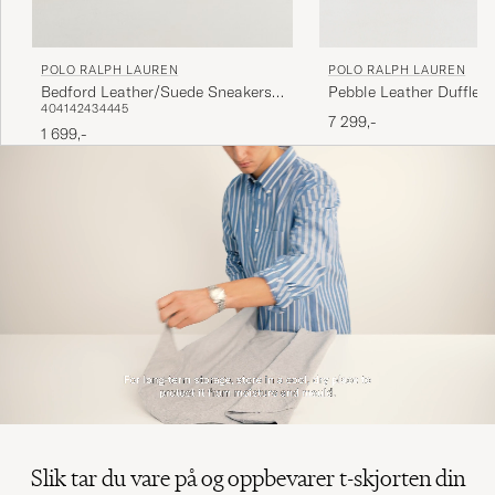
POLO RALPH LAUREN
POLO RALPH LAUREN
Pebble Leather Duffle B
Bedford Leather/Suede Sneakers
40
41
42
43
44
45
Multi
7 299,-
1 699,-
Slik tar du vare på og oppbevarer t-skjorten din