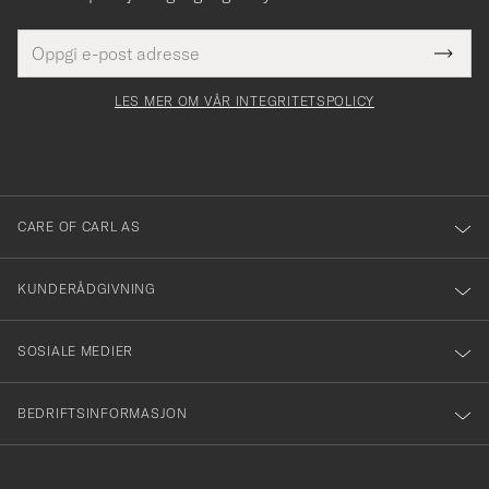
E-
Tack
Dette
postadresse
Submi
för
felt
Newsl
må
Form
LES MER OM VÅR INTEGRITETSPOLICY
att
fylles
du
i
anmälde
dig
till
CARE OF CARL AS
vårt
nyhetsbrev!
KUNDERÅDGIVNING
SOSIALE MEDIER
BEDRIFTSINFORMASJON