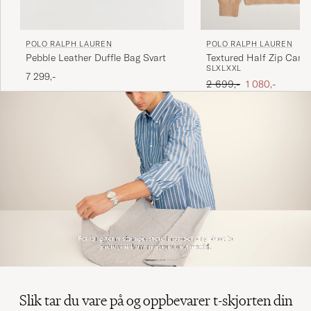
POLO RALPH LAUREN
POLO RALPH LAUREN
Pebble Leather Duffle Bag Svart
Textured Half Zip Came
S
L
XL
XXL
7 299,-
Ordinær pris
Nedsatt pris
2 699,-
1 080,-
Slik tar du vare på og oppbevarer t-skjorten din