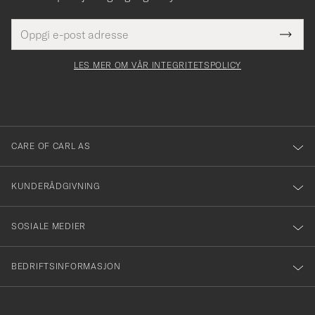
E-
Tack
Dette
postadresse
Submi
för
felt
Newsl
må
Form
LES MER OM VÅR INTEGRITETSPOLICY
att
fylles
du
i
anmälde
dig
till
CARE OF CARL AS
vårt
nyhetsbrev!
KUNDERÅDGIVNING
SOSIALE MEDIER
BEDRIFTSINFORMASJON