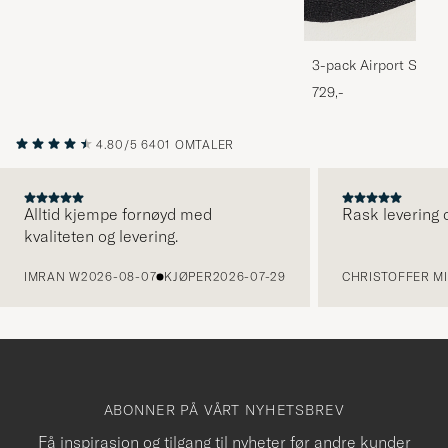
3-pack Airport Socks
Melange
729,-
4.80/5
6401 OMTALER
Alltid kjempe fornøyd med
Rask levering o
kvaliteten og levering.
FORRIGE
IMRAN W
2026-08-07
KJØPER
2026-07-29
CHRISTOFFER MI
ABONNER PÅ VÅRT NYHETSBREV
Få inspirasjon og tilgang til nyheter før andre kunder