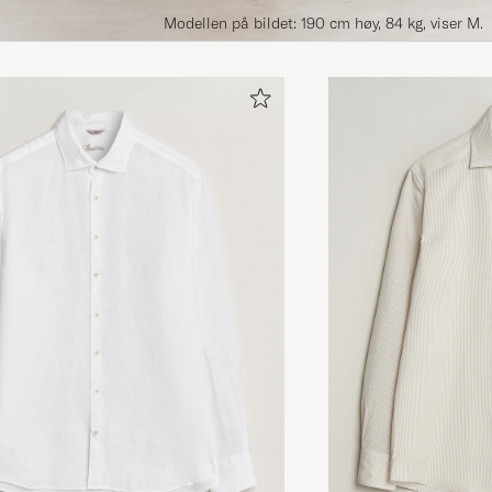
Modellen på bildet: 190 cm høy, 84 kg, viser M.