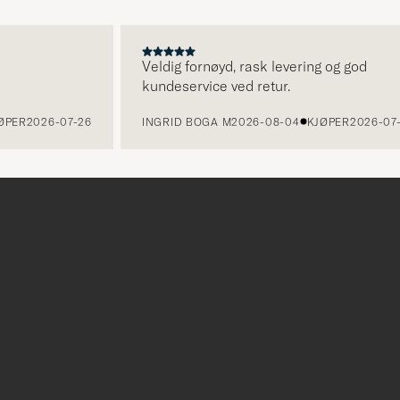
Veldig fornøyd, rask levering og god
kundeservice ved retur.
R
2026-07-26
INGRID BOGA M
2026-08-04
KJØPER
2026-07-26
r