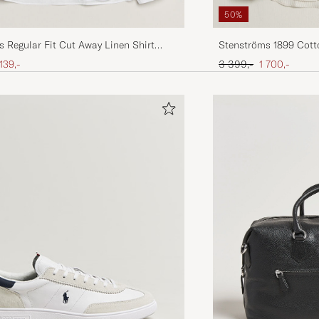
50%
 Regular Fit Cut Away Linen Shirt
Stenströms 1899 Cotto
Beige
is
edsatt pris
Ordinær pris
Nedsatt pris
 139,-
3 399,-
1 700,-