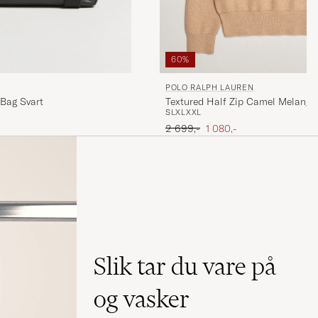
60%
POLO RALPH LAUREN
 Bag Svart
Textured Half Zip Camel Melange
S
L
XL
XXL
Ordinær pris
Nedsatt pris
2 699,-
1 080,-
Slik tar du vare på
og vasker