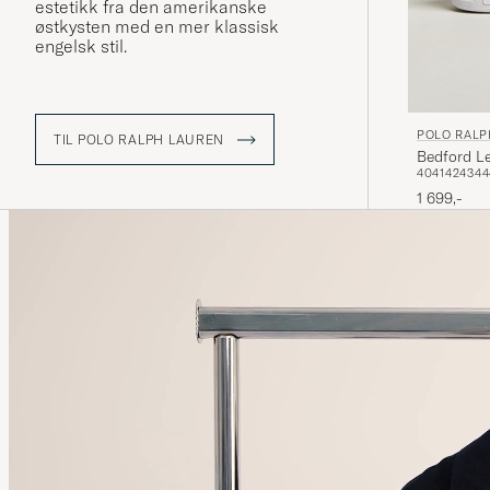
estetikk fra den amerikanske
østkysten med en mer klassisk
engelsk stil.
POLO RALP
TIL POLO RALPH LAUREN
Bedford L
40
41
42
43
44
1 699,-