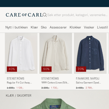
Søk
Nytt i butikken
Klær
Sko
Assesoarer
Klokker
Vesker
Livsstil
40%
50%
20%
STENSTRÖMS
STENSTRÖMS
FINAMORE NAPOLI
Regular Fit Cut Away
1899 Cotton/Linen/Silk
Salina Garment Dyed
Linen Shirt White
Striped Shirt Beige
Linen Overshirt Navy
Ordinær pris
Nedsatt pris
Ordinær pris
Nedsatt pris
Ordinær pris
Nedsatt pris
1 899,-
1 139,-
3 399,-
1 700,-
3 499,-
2 799,-
KLÆR
/
SKJORTER