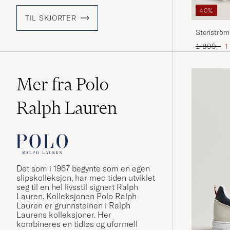
40%
TIL SKJORTER
Stenströms
White
Ordinær pr
N
1 899,-
1
Mer fra Polo
Ralph Lauren
Det som i 1967 begynte som en egen
slipskolleksjon, har med tiden utviklet
seg til en hel livsstil signert Ralph
Lauren. Kolleksjonen Polo Ralph
Lauren er grunnsteinen i Ralph
Laurens kolleksjoner. Her
kombineres en tidløs og uformell