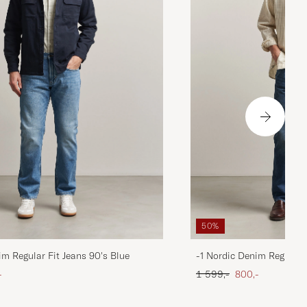
50%
im Regular Fit Jeans 90's Blue
-1 Nordic Denim Regular 
att pris
Ordinær pris
Nedsatt pris
-
1 599,-
800,-