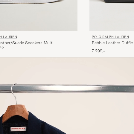
POLO RALPH LAUREN
H LAUREN
Pebble Leather Duffle
eather/Suede Sneakers Multi
45
7 299,-