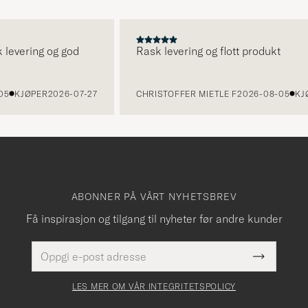
vering og god
Rask levering og flott produkt
KJØPER
2026-07-27
CHRISTOFFER MIETLE F
2026-08-05
KJØPE
ABONNER PÅ VÅRT NYHETSBREV
Få inspirasjon og tilgang til nyheter før andre kunder
E-
Dette
postadresse
Submit
felt
Newslette
må
Form
LES MER OM VÅR INTEGRITETSPOLICY
fylles
i