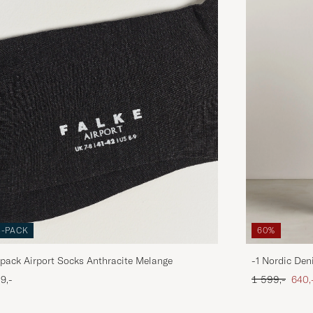
3-PACK
60%
pack Airport Socks Anthracite Melange
-1 Nordic Den
Ordinær pris
Neds
9,-
1 599,-
640,