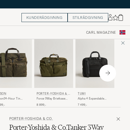
KUNDERÅDGIVNING
STILRÅDGIVNING
CARL MAGAZINE
PORTE
LSON
PORTER-YOSHIDA & C
TUMI
O.
O.
Heat 3W
son24-Hour Tin
Force 3Way Briefcase
Alpha 4 Expandable
Black
efcaseOtter Green
Olive Drab
Medium Briefcase Black
7 399,-
99,-
8 899,-
7 499,-
PORTER-YOSHIDA & CO.
Porter-Yoshida & Co.Tanker 3Way