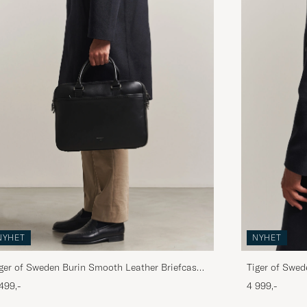
NYHET
NYHET
ger of Sweden Burin Smooth Leather Briefcase
Tiger of Swed
ack
Black
499,-
4 999,-