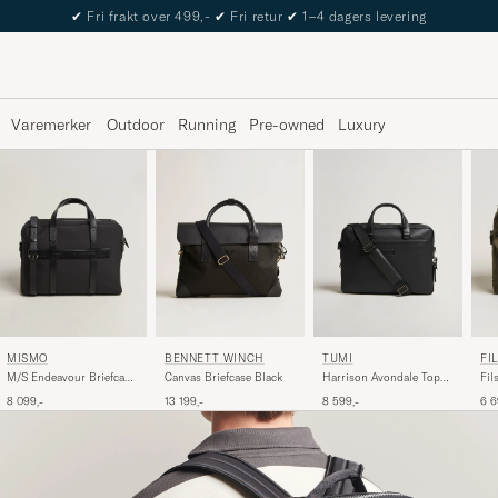
The Care of Carl Passport
Varemerker
Outdoor
Running
Pre-owned
Luxury
BENNETT WINCH
TUMI
FI
MISMO
Canvas Briefcase Black
Harrison Avondale Top
Fil
M/S Endeavour Briefcase
Zip Briefcase Black
Bri
Eclipse Black/Black
13 199,-
8 599,-
6 6
8 099,-