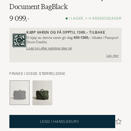
Document BagBlack
9 099,-
I LAGER, 1-4 ARBEIDSDAGER
KJØP VAREN OG FÅ OPPTIL
1365,-
TILBAKE
Et kjøp av denne varen gir deg
455-1365,-
tilbake i Passport
Store Credits.
Logg inn eller registrer deg nå
Les mer
FINNES I DISSE STØRRELSENE
LEGG I HANDLEKURV