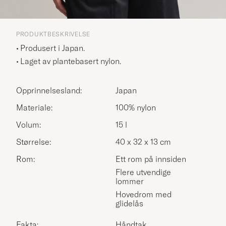
PRODUKTBESKRIVELSE
Produsert i Japan.
Laget av plantebasert nylon.
Opprinnelsesland:
Japan
Materiale:
100% nylon
Volum:
15 l
Størrelse:
40 x 32 x 13 cm
Rom:
Ett rom på innsiden
Flere utvendige
lommer
Hovedrom med
glidelås
Fakta:
Håndtak