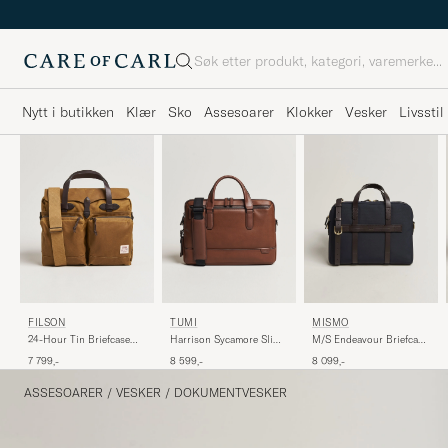
Søk
Nytt i butikken
Klær
Sko
Assesoarer
Klokker
Vesker
Livsstil
FILSON
TUMI
MISMO
24-Hour Tin Briefcase
Harrison Sycamore Slim
M/S Endeavour Briefcase
Dark Tan
Leather Brief Cognac
Navy/Dark Brown
7 799,-
8 599,-
8 099,-
ASSESOARER
/
VESKER
/
DOKUMENTVESKER