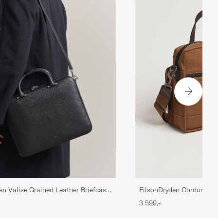
FilsonDryden Cordura Ny
en Valise Grained Leather Briefcase
3 599,-