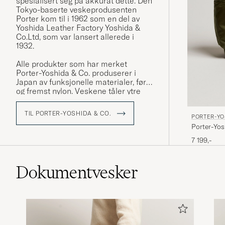
spesialisert seg på akkurat dette. Den
Tokyo-baserte veskeprodusenten
Porter kom til i 1962 som en del av
Yoshida Leather Factory Yoshida &
Co.Ltd, som var lansert allerede i
1932.
Alle produkter som har merket
Porter-Yoshida & Co. produserer i
Japan av funksjonelle materialer, først
og fremst nylon. Veskene tåler ytre
påvirkning som fuktighet og smuss,
men også raske forandringer i
TIL PORTER-YOSHIDA & CO.
PORTER-YO
trender. Alltid med gjennomtenkte
Porter-Yo
detaljer og gode løsninger.
Drab
7 199,-
Dokumentvesker