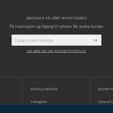
ABONNER PÅ VÅRT NYHETSBREV
Få inspirasjon og tilgang til nyheter før andre kunder
E-
Dette
postadresse
Submit
felt
Newslette
må
Form
LES MER OM VÅR INTEGRITETSPOLICY
fylles
i
SOSIALE MEDIER
BEDRIFT
Instagram
Care of 
Facebook
Organisa
Youtube
090