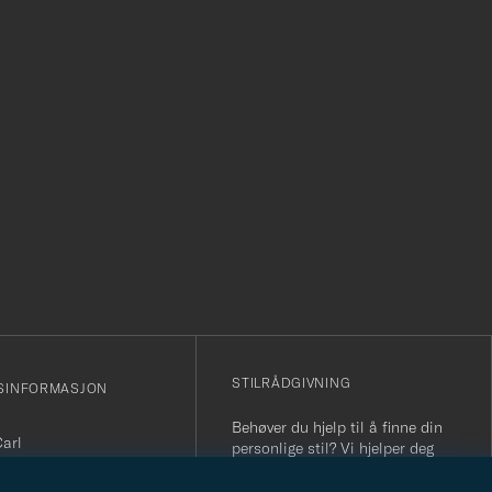
r
STILRÅDGIVNING
SINFORMASJON
Behøver du hjelp til å finne din
Carl
personlige stil? Vi hjelper deg
sjonsnummer: 931 442
gjerne!