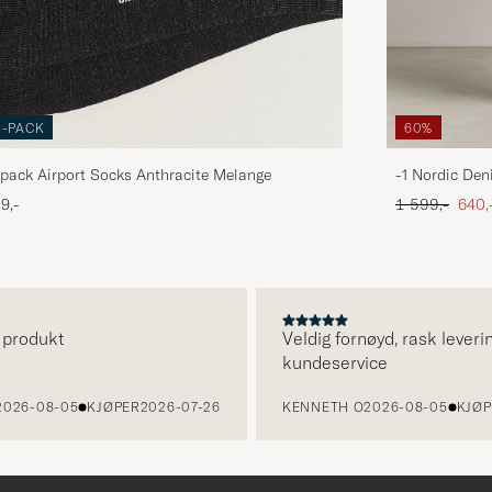
3-PACK
60%
pack Airport Socks Anthracite Melange
-1 Nordic Den
Ordinær pris
Neds
9,-
1 599,-
640,
rodukt
Veldig fornøyd, rask levering 
kundeservice
6-08-05
KJØPER
2026-07-26
KENNETH O
2026-08-05
KJØPER