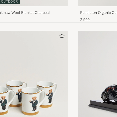
OUTDOOR
Pendleton Organic Co
ckinaw Wool Blanket Charcoal
Ganado
2 999,-