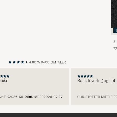
3-
72
4.80/5
6400 OMTALER
FORRIGE
NESTE

Rask levering og flott p
 K
2026-08-05
KJØPER
2026-07-27
CHRISTOFFER MIETLE F
202