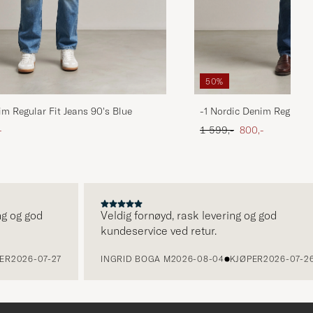
50%
im Regular Fit Jeans 90's Blue
-1 Nordic Denim Regular 
att pris
Ordinær pris
Nedsatt pris
-
1 599,-
800,-
og god
Veldig fornøyd, rask levering og god
kundeservice ved retur.
2026-07-27
INGRID BOGA M
2026-08-04
KJØPER
2026-07-26