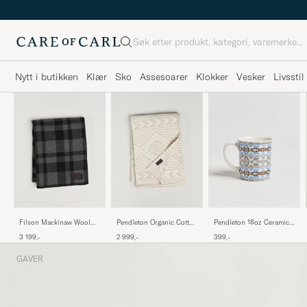
Søk
Nytt i butikken
Klær
Sko
Assesoarer
Klokker
Vesker
Livsstil
Pendleton Organic Cotton
Filson Mackinaw Wool
Pendleton 18oz Ceramic
Matelasse Blanket
Blanket Charcoal
Mug Silver Bark
2 999,-
3 199,-
399,-
Ganado
GAVER