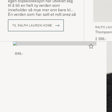
egen slipskolleksjon har utviklet seg
til å bli en helt ny verden som
inneholder så mye mer enn bare klær.
En verden som har satt et nytt preg på
amerikansk stil. Ralph Lauren har
alltid stått for god kvalitet og vært en
TIL RALPH LAUREN HOME
RALPH LA
innovatør innen stil og markedsføring.
Thompson 
Ralph Lauren selger ikke bære klær
og produkter - de selger en livsstil
White/Gol
2 399,-
som gjenspeiler den amerikanske
drømmen.
649,-