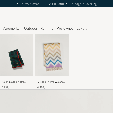
✔
Fri frakt over 499,-
✔
Fri retur
✔
1–4 dagers levering
Varemerker
Outdoor
Running
Pre-owned
Luxury
Ralph Lauren Home
Missoni Home Watamu
Brently Throw 137x182cm
Throw 130x190cm Multi
6 999,-
4 499,-
Navy