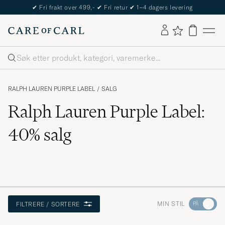
✔
Fri frakt over 499,-
✔
Fri retur
✔
1–4 dagers levering
Søk
RALPH LAUREN PURPLE LABEL
/
SALG
Ralph Lauren Purple Label:
40% salg
Gå
MIN STIL
FILTRERE / SORTERE
til