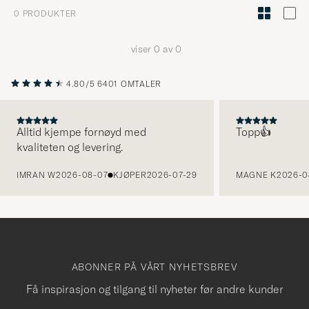
Stilrådgiv
0
PRODUKTER
for
å
viser
0
av
0
aktivere
Min
4.80/5
6401 OMTALER
stil,
og
opplev
Alltid kjempe fornøyd med
Topp👍
kvaliteten og levering.
et
FORRIGE
mer
IMRAN W
2026-08-07
KJØPER
2026-07-29
MAGNE K
2026-0
håndpluk
utvalg
til
deg.
ABONNER PÅ VÅRT NYHETSBREV
Få inspirasjon og tilgang til nyheter før andre kunder