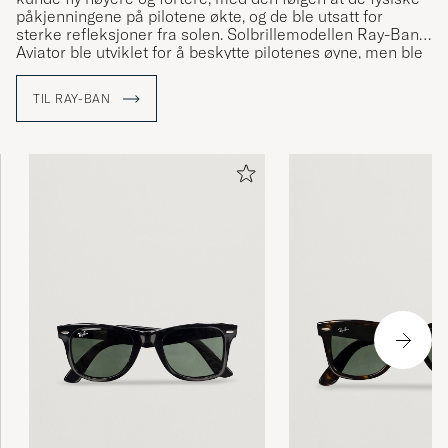
påkjenningene på pilotene økte, og de ble utsatt for
sterke refleksjoner fra solen. Solbrillemodellen Ray-Ban
Aviator ble utviklet for å beskytte pilotenes øyne, men ble
snart tatt i bruk også utenfor flyvåpenet. Et legendarisk
varemerke var født.
TIL RAY-BAN