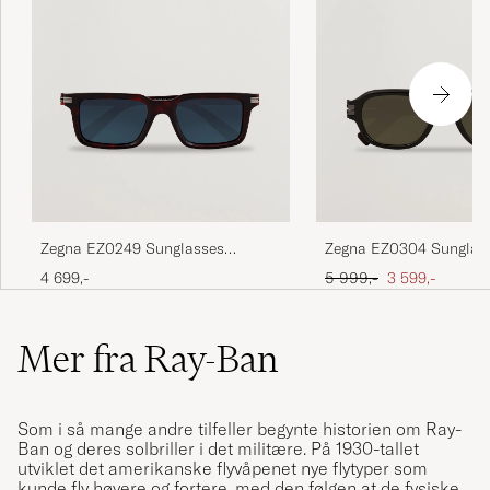
Zegna EZ0249 Sunglasses
Zegna EZ0304 Sunglas
Havana
Brown
Ordinær pris
Nedsatt pris
4 699,-
5 999,-
3 599,-
Mer fra Ray-Ban
Som i så mange andre tilfeller begynte historien om Ray-
Ban og deres solbriller i det militære. På 1930-tallet
utviklet det amerikanske flyvåpenet nye flytyper som
kunde fly høyere og fortere, med den følgen at de fysiske