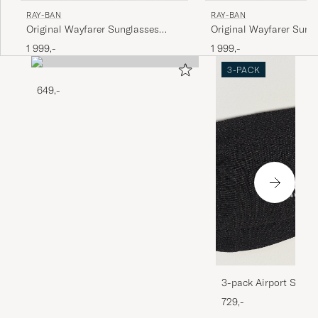
RAY-BAN
RAY-BAN
Original Wayfarer Sunglasses
Original Wayfarer Sung
Black/Crystal Green
Tortoise/Crystal Green
1 999,-
1 999,-
3-PACK
649,-
3-pack Airport Socks
Melange
729,-