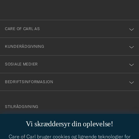
du
i
anmälde
dig
till
CARE OF CARL AS
vårt
nyhetsbrev!
KUNDERÅDGIVNING
SOSIALE MEDIER
BEDRIFTSINFORMASJON
info@careofcarl.no
STILRÅDGIVNING
Behøver du hjelp til å finne din personlige stil? Vi hjelper deg
Vi skræddersyr din oplevelse!
gjerne!
Care of Carl bruger cookies og lignende teknologier for
STILRÅDGIVNING