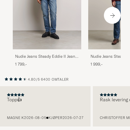
Nudie Jeans Steady Eddie II Jeans
Nudie Jeans Steady E
Blue Haze
Twisted Tracks
1 799,-
1 999,-
4.80/5
6400 OMTALER
Topp👍
Rask levering 
FORRIGE
MAGNE K
2026-08-05
KJØPER
2026-07-27
CHRISTOFFER MI