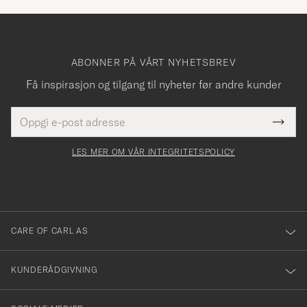
ABONNER PÅ VÅRT NYHETSBREV
Få inspirasjon og tilgang til nyheter før andre kunder
E-
Tack
Dette
postadresse
Submi
för
felt
Newsl
må
Form
LES MER OM VÅR INTEGRITETSPOLICY
att
fylles
du
i
anmälde
dig
till
CARE OF CARL AS
vårt
nyhetsbrev!
KUNDERÅDGIVNING