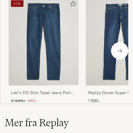
60%
Levi's 512 Slim Taper Jeans Part
Replay Grover Super St
The Sea
Jeans Dark Blue
Ordinær pris
Nedsatt pris
1 349,-
540,-
1 899,-
Mer fra Replay