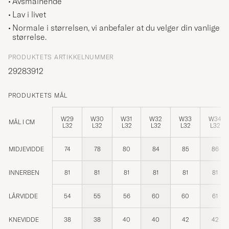
Avsmalnende
Lav i livet
Normale i størrelsen, vi anbefaler at du velger din vanlige
størrelse.
PRODUKTETS ARTIKKELNUMMER
29283912
PRODUKTETS MÅL
W29
W30
W31
W32
W33
W34
MÅL I CM
L32
L32
L32
L32
L32
L32
MIDJEVIDDE
74
78
80
84
85
86
INNERBEN
81
81
81
81
81
81
LÅRVIDDE
54
55
56
60
60
61
KNEVIDDE
38
38
40
40
42
42