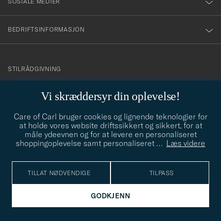
SOSIALE MEDIER
BEDRIFTSINFORMASJON
info@careofcarl.no
STILRÅDGIVNING
Behøver du hjelp til å finne din personlige stil? Vi hjelper deg
Vi skræddersyr din oplevelse!
gjerne!
Care of Carl bruger cookies og lignende teknologier for
STILRÅDGIVNING
at holde vores website driftssikkert og sikkert, for at
måle ydeevnen og for at levere en personaliseret
shoppingoplevelse samt personaliseret
…
Læs videre
© Care of Carl 2026
TILLAT NØDVENDIGE
TILPASS
GODKJENN