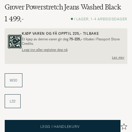
Grover Powerstretch Jeans Washed Black
1 499,-
I LAGER, 1-4 ARBEIDSDAGER
KJØP VAREN OG FÅ OPPTIL
225,-
TILBAKE
Et kjøp av denne varen gir deg
75-225,-
tilbake i Passport Store
Credits.
Logg inn eller registrer deg nå
Les mer
W30
L32
LEGG I HANDLEKURV