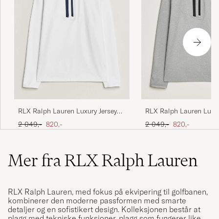
RLX Ralph Lauren Luxury Jersey
RLX Ralph Lauren Luxur
Half Zip Ceramic White
Half Zip Andover Heath
Ordinær pris
Nedsatt pris
Ordinær pris
Nedsatt pris
2 049,-
820,-
2 049,-
820,-
Mer fra RLX Ralph Lauren
RLX Ralph Lauren, med fokus på ekvipering til golfbanen,
kombinerer den moderne passformen med smarte
detaljer og en sofistikert design. Kolleksjonen består at
plagg med tekniske funksjoner, plagg som fungerer like