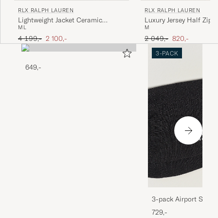
RLX RALPH LAUREN
RLX RALPH LAUREN
Lightweight Jacket Ceramic
Luxury Jersey Half Zip 
M
L
M
White/Refined Navy
White
Ordinær pris
Nedsatt pris
Ordinær pris
Nedsatt pris
4 199,-
2 100,-
2 049,-
820,-
3-PACK
649,-
3-pack Airport Socks
Melange
729,-