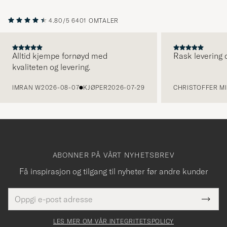
4.80/5
6401 OMTALER
Alltid kjempe fornøyd med
Rask levering o
kvaliteten og levering.
FORRIGE
IMRAN W
2026-08-07
KJØPER
2026-07-29
CHRISTOFFER MI
ABONNER PÅ VÅRT NYHETSBREV
Få inspirasjon og tilgang til nyheter før andre kunder
E-
Tack
Dette
postadresse
Submi
för
felt
Newsl
må
Form
LES MER OM VÅR INTEGRITETSPOLICY
att