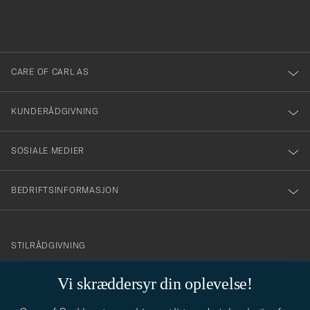
fylles
du
i
anmälde
dig
till
CARE OF CARL AS
vårt
nyhetsbrev!
KUNDERÅDGIVNING
SOSIALE MEDIER
BEDRIFTSINFORMASJON
info@careofcarl.no
STILRÅDGIVNING
Behøver du hjelp til å finne din personlige stil? Vi hjelper deg
Vi skræddersyr din oplevelse!
gjerne!