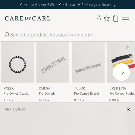
✔
Fri frakt over 499,-
✔
Fri retur
✔
1–4 dagers levering
Søk
ROLEX
OMEGA
TUDOR
BREITLING
Pre-Owned Bezel
Pre-Owned
Pre-Owned Bracelet
Pre-Owned Rubbe
GMT
Seamaster 20mm
2020mm
Strap 22mm
1 900,-
6 300,-
8 900,-
3 800,-
PRE-OWNED