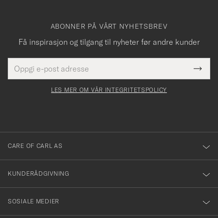
ABONNER PÅ VÅRT NYHETSBREV
Få inspirasjon og tilgang til nyheter før andre kunder
E-
Tack
Dette
postadresse
Submi
för
felt
Newsl
må
Form
LES MER OM VÅR INTEGRITETSPOLICY
att
fylles
du
i
anmälde
dig
till
CARE OF CARL AS
vårt
nyhetsbrev!
KUNDERÅDGIVNING
SOSIALE MEDIER