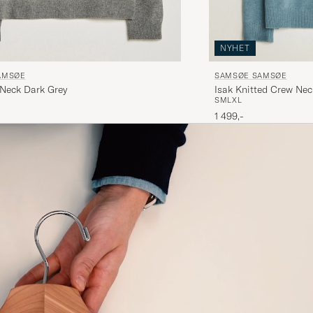
NYHET
AMSØE
SAMSØE SAMSØE
 Neck Dark Grey
Isak Knitted Crew Ne
S
M
L
XL
1 499,-