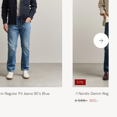
50%
im Regular Fit Jeans 90's Blue
-1 Nordic Denim Regular 
att pris
Ordinær pris
Nedsatt pris
-
1 599,-
800,-