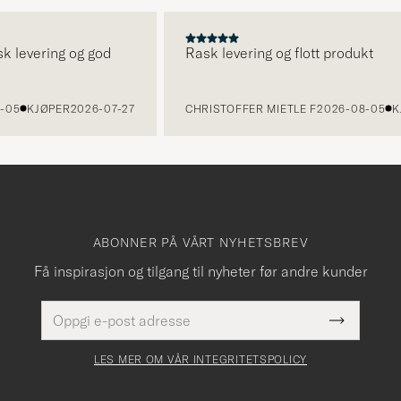
evering og god
Rask levering og flott produkt
KJØPER
2026-07-27
CHRISTOFFER MIETLE F
2026-08-05
KJØPE
ABONNER PÅ VÅRT NYHETSBREV
Få inspirasjon og tilgang til nyheter før andre kunder
E-
Dette
postadresse
Submit
felt
Newslette
må
Form
LES MER OM VÅR INTEGRITETSPOLICY
fylles
i