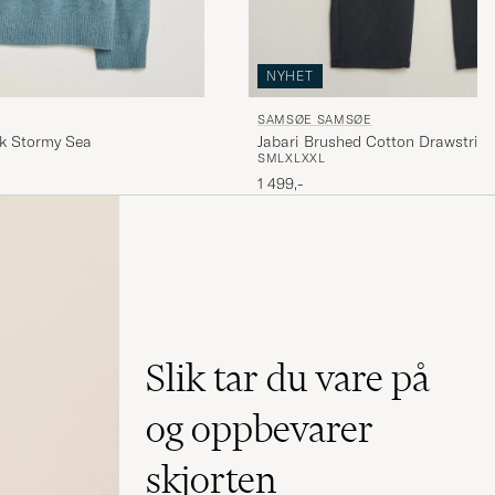
NYHET
SAMSØE SAMSØE
ck Stormy Sea
Jabari Brushed Cotton Drawstring
S
M
L
XL
XXL
Grey Melange
1 499,-
Slik tar du vare på
og oppbevarer
skjorten