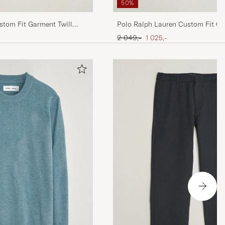
50%
stom Fit Garment Twill
Polo Ralph Lauren Custom Fit Ga
Shirt Nimes Blue
Ordinær pris
Nedsatt pris
2 049,-
1 025,-