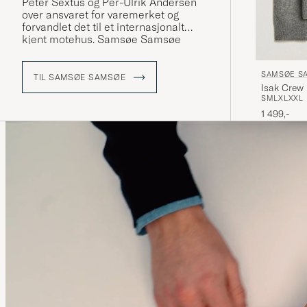
Peter Sextus og Per-Ulrik Andersen
over ansvaret for varemerket og
forvandlet det til et internasjonalt
kjent motehus. Samsøe Samsøe
finner sin inspirasjon i hverdagen og
designer allsidige plagg i myke snitt.
SAMSØE S
TIL SAMSØE SAMSØE
Isak Crew
S
M
L
XL
XXL
1 499,-