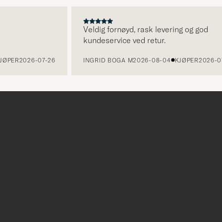
Veldig fornøyd, rask levering og god
kundeservice ved retur.
R
2026-07-26
INGRID BOGA M
2026-08-04
KJØPER
2026-07-26
r