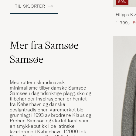
60%
TIL SKJORTER
Filippa K 
Ordinær pr
N
1 399,-
5
Mer fra Samsøe
Samsøe
Med røtter i skandinavisk
minimalisme tilbyr danske
Samsøe
Samsøe
i dag tidsriktige plagg, sko og
tilbehør der inspirasjonen er hentet
fra København og danske
designtradisjoner. Varemerket ble
grunnlagt i 1993 av brødrene Klaus og
Preben Samsøe og startet først som
en smykkebutikk i de latinske
kvarterene i København. I 2000 tok