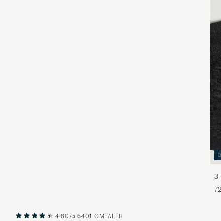
3-
72
4.80/5
6401 OMTALER