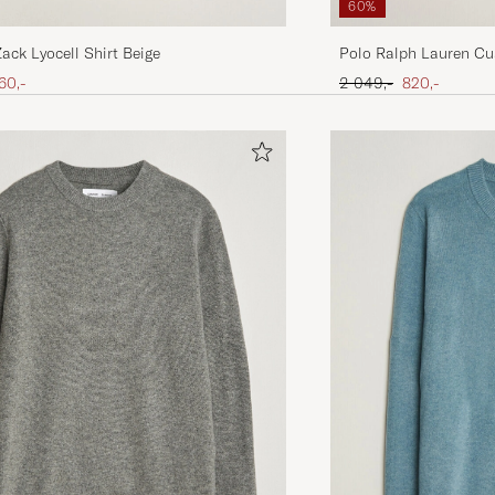
60%
Zack Lyocell Shirt Beige
Polo Ralph Lauren Cu
Shirt Poppy
is
edsatt pris
Ordinær pris
Nedsatt pris
60,-
2 049,-
820,-