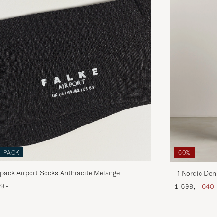
3-PACK
60%
pack Airport Socks Anthracite Melange
-1 Nordic Den
Ordinær pris
Neds
9,-
1 599,-
640,