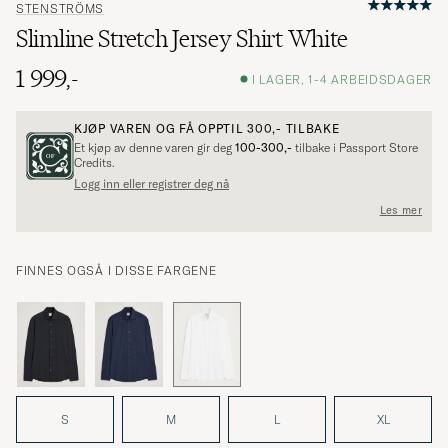
STENSTRÖMS
Slimline Stretch Jersey Shirt White
1 999,-
I LAGER, 1-4 ARBEIDSDAGER
KJØP VAREN OG FÅ OPPTIL
300,-
TILBAKE
Et kjøp av denne varen gir deg
100-300,-
tilbake i Passport Store
Credits.
Logg inn eller registrer deg nå
Les mer
FINNES OGSÅ I DISSE FARGENE
S
M
L
XL