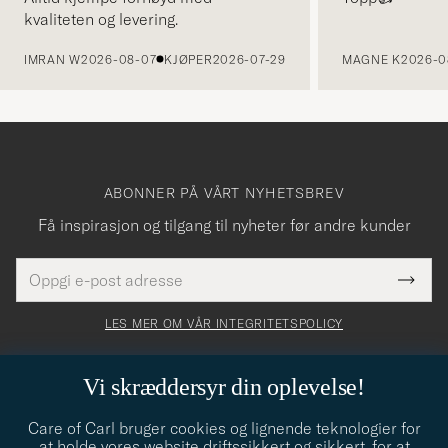
kvaliteten og levering.
FORRIGE
IMRAN W
2026-08-07
KJØPER
2026-07-29
MAGNE K
2026-0
ABONNER PÅ VÅRT NYHETSBREV
Få inspirasjon og tilgang til nyheter før andre kunder
E-
Tack
Dette
postadresse
Submi
för
felt
Newsl
må
Form
LES MER OM VÅR INTEGRITETSPOLICY
att
fylles
du
i
anmälde
Vi skræddersyr din oplevelse!
dig
Care of Carl bruger cookies og lignende teknologier for
till
CARE OF CARL AS
at holde vores website driftssikkert og sikkert, for at