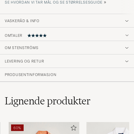
»
SE HVORDAN VI TAR MÅL OG SE STØRRELSESGUIDE
VASKERÅD & INFO
OMTALER
OM STENSTRÖMS
Mycket fin skjorta perfekt passform 👌
LEVERING OG RETUR
MIKAEL J
KJØPTE PÅ CAREOFCARL.SE
PRODUSENTINFORMASJON
Lignende
produkter
60%