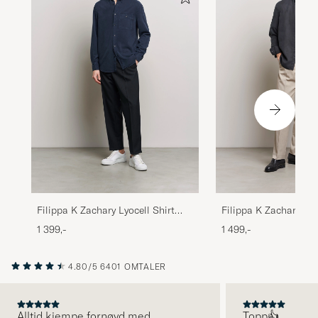
Filippa K Zachary Lyocell Shirt
Filippa K Zachary Ten
Navy
Almost Black
1 399,-
1 499,-
4.80/5
6401 OMTALER
Alltid kjempe fornøyd med
Topp👍