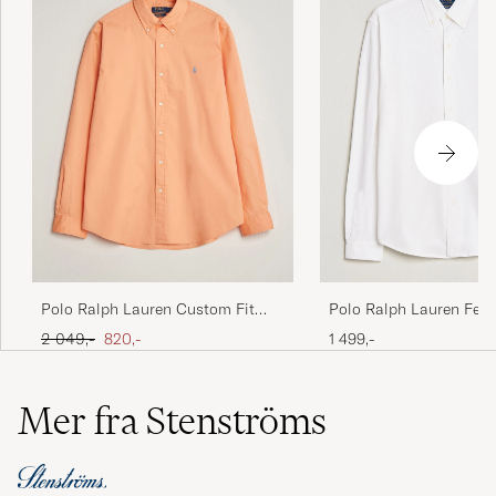
Polo Ralph Lauren Feat
Polo Ralph Lauren Custom Fit
Mesh Shirt White
Garment Twill Shirt Poppy
Ordinær pris
Nedsatt pris
1 499,-
2 049,-
820,-
Mer fra Stenströms