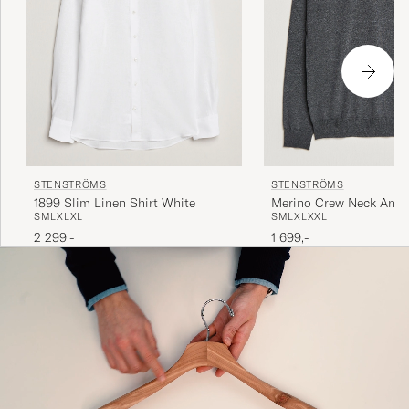
STENSTRÖMS
STENSTRÖMS
1899 Slim Linen Shirt White
Merino Crew Neck Anthr
S
M
L
XL
XL
S
M
L
XL
XXL
2 299,-
1 699,-