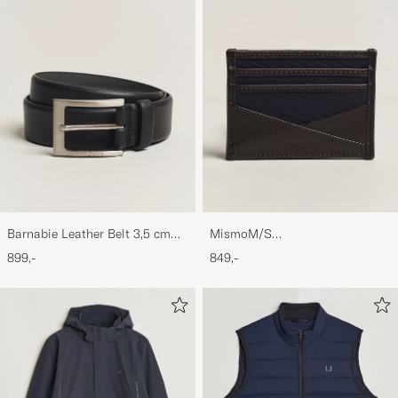
Barnabie Leather Belt 3,5 cm
MismoM/S
Black
CardholderNavy/Dark Brown
899,-
849,-