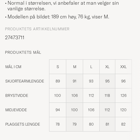
Normal i størrelsen, vi anbefaler at man velger sin
vanlige størrelse.
Modellen på bildet: 189 cm høy, 76 kg, viser
M
.
PRODUKTETS ARTIKKELNUMMER
27473711
PRODUKTETS MÅL
MÅL I CM
S
M
L
XL
XXL
SKJORTEARMLENGDE
89
91
93
95
96
BRYSTVIDDE
100
106
112
118
126
MIDJEVIDDE
94
100
106
112
120
PLAGGETS LENGDE
78
79
80
81
82