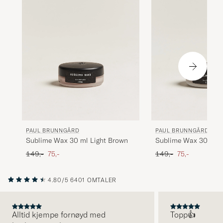
PAUL BRUNNGÅRD
PAUL BRUNNGÅRD
Sublime Wax 30 ml Light Brown
Sublime Wax 30 ml 
Brown
Ordinær pris
Nedsatt pris
Ordinær pris
Nedsatt pris
149,-
75,-
149,-
75,-
4.80/5
6401 OMTALER
Alltid kjempe fornøyd med
Topp👍