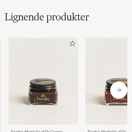
(1)
(1)
Lignende
produkter
Dette produkt har jeg brugt gennem en
årrække. Det er fremragende.
TORBEN L
KJØPTE PÅ CAREOFCARL.DK
Jeg måtte bestille ny krem fra skolyx.se Har
mottatt den og er fornøyd med det Deres
forsendelse ble aldrig lagt i min kasse og noe
hjelp fra dere var ikke å få Kommer aldrig til
å bestille noe fra dere mer og ønsker ikke å
høre fra dere
STEINAR K
KJØPTE PÅ CAREOFCARL.NO
Saphir Medaille d'Or Creme
Saphir Medaille d'Or C