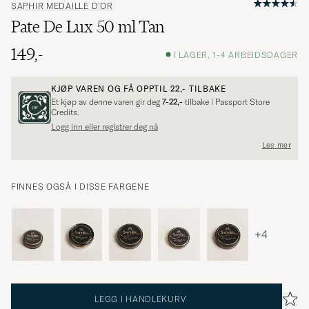
SAPHIR MEDAILLE D'OR
Pate De Lux 50 ml Tan
149,-
I LAGER, 1-4 ARBEIDSDAGER
KJØP VAREN OG FÅ OPPTIL
22,-
TILBAKE
Et kjøp av denne varen gir deg
7-22,-
tilbake i Passport Store
Credits.
Logg inn eller registrer deg nå
Les mer
FINNES OGSÅ I DISSE FARGENE
+4
LEGG I HANDLEKURV