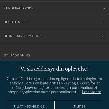
vårt
nyhetsbrev!
KUNDERÅDGIVNING
SOSIALE MEDIER
BEDRIFTSINFORMASJON
info@careofcarl.no
STILRÅDGIVNING
Behøver du hjelp til å finne din personlige stil? Vi hjelper deg
Vi skræddersyr din oplevelse!
gjerne!
Care of Carl bruger cookies og lignende teknologier for
STILRÅDGIVNING
at holde vores website driftssikkert og sikkert, for at
måle ydeevnen og for at levere en personaliseret
shoppingoplevelse samt personaliseret
…
Læs videre
© Care of Carl 2026
TILLAT NØDVENDIGE
TILPASS