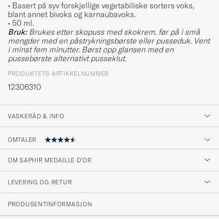
•
Basert på syv forskjellige vegetabiliske sorters voks,
blant annet bivoks og karnaubavoks.
• 50 ml.
Bruk:
Brukes etter skopuss med skokrem, før på i små
mengder med en påstrykningsbørste eller pusseduk. Vent
i minst fem minutter. Børst opp glansen med en
pussebørste alternativt pusseklut.
PRODUKTETS ARTIKKELNUMMER
12306310
VASKERÅD & INFO
OMTALER
4.7
OM SAPHIR MEDAILLE D'OR
LEVERING OG RETUR
(27 Vurdering)
(23)
PRODUSENTINFORMASJON
(2)
(0)