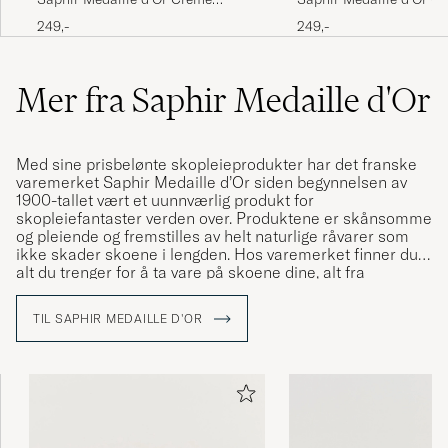
Pommadier 1925 75 ml Parisien
Pommadier 1925 75 ml
249,-
249,-
Brown
Hervorragende Qualität so wie wir sie
gewohnt sind.
Mer fra Saphir Medaille d'Or
ANKE S
KJØPTE PÅ CAREOFCARL.DE
Med sine prisbelønte skopleieprodukter har det franske
varemerket Saphir Medaille d’Or siden begynnelsen av
Hervorragende Qualiät so wie wir sie gewohnt
1900-tallet vært et uunnværlig produkt for
sind.
skopleiefantaster verden over. Produktene er skånsomme
og pleiende og fremstilles av helt naturlige råvarer som
ANKE S
KJØPTE PÅ CAREOFCARL.DE
ikke skader skoene i lengden. Hos varemerket finner du
alt du trenger for å ta vare på skoene dine, alt fra
skokremer til voks, pussekluter, påføringsbørster og
rengjøringsprodukter for ulike typer skinn, lær og tekstil.
Det skiljer sig inte från liknande andra
TIL SAPHIR MEDAILLE D'OR
produkter som har lägre pris.
SAMAN A
KJØPTE PÅ CAREOFCARL.SE