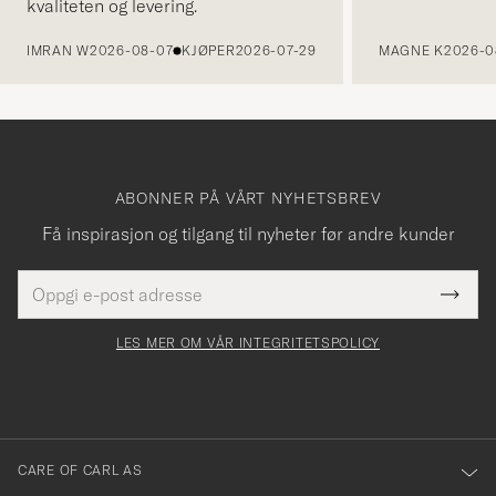
kvaliteten og levering.
FORRIGE
IMRAN W
2026-08-07
KJØPER
2026-07-29
MAGNE K
2026-0
ABONNER PÅ VÅRT NYHETSBREV
Få inspirasjon og tilgang til nyheter før andre kunder
E-
Tack
Dette
postadresse
Submi
för
felt
Newsl
må
Form
LES MER OM VÅR INTEGRITETSPOLICY
att
fylles
du
i
anmälde
dig
till
CARE OF CARL AS