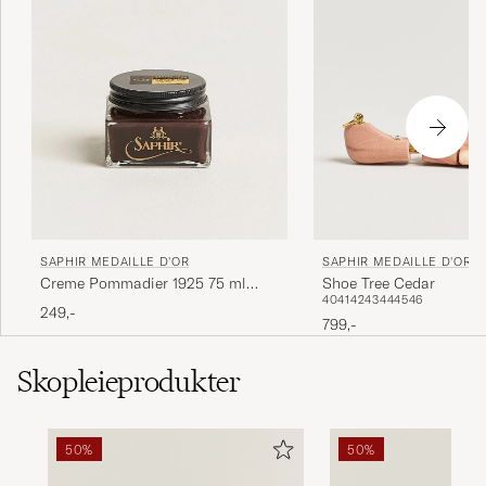
Excellent service &amp; product
PATRICK K
KJØPTE PÅ CAREOFCARL.COM
Supert produkt, lett å påføre og skoene mine
ser nå som helt nye.
LARS W
KJØPTE PÅ CAREOFCARL.NO
SAPHIR MEDAILLE D'OR
SAPHIR MEDAILLE D'OR
Ger ett bra glans, men för en spegelglans bör
Creme Pommadier 1925 75 ml
Shoe Tree Cedar
40
41
42
43
44
45
46
Parisien Brown
den kombineras med &quot;Mirror
249,-
799,-
Gloss&quot;.
GUSTAV Ö
KJØPTE PÅ CAREOFCARL.SE
Skopleieprodukter
50%
50%