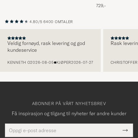
Melange
729,-
4.80/5
6400 OMTALER
Veldig fornøyd, rask levering og god
Rask leverin
kundeservice
FORRIGE
KENNETH O
2026-08-05
KJØPER
2026-07-27
CHRISTOFFER 
ABONNER PÅ VÅRT NYHETSBREV
Få inspirasjon og tilgang til nyheter før andre kunder
E-
Tack
Dette
postadresse
Submi
för
felt