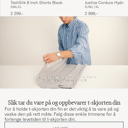
TechSilk 8 Inch Shorts Black
Justice Cordura Hydrat
S
M
L
XL
S/M
L/XL
Black
2 299,-
2 999,-
Slik tar du vare på og oppbevarer t-skjorten din
For å holde t-skjorten din fin er det viktig å ta vare på og
vaske den på rett måte. Følg disse enkle trinnene for å
forlenge levetiden til t-skjorten din.