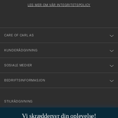
Newsl
må
Form
LES MER OM VÅR INTEGRITETSPOLICY
att
fylles
du
i
anmälde
dig
till
CARE OF CARL AS
vårt
nyhetsbrev!
KUNDERÅDGIVNING
SOSIALE MEDIER
BEDRIFTSINFORMASJON
info@careofcarl.no
STILRÅDGIVNING
Behøver du hjelp til å finne din personlige stil? Vi hjelper deg
Vi skræddersyr din oplevelse!
gjerne!