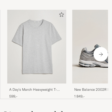
A Day's March Heavyweight T-
New Balance 2002R Sn
Shirt Grey Melange
Steel
599,-
1 849,-