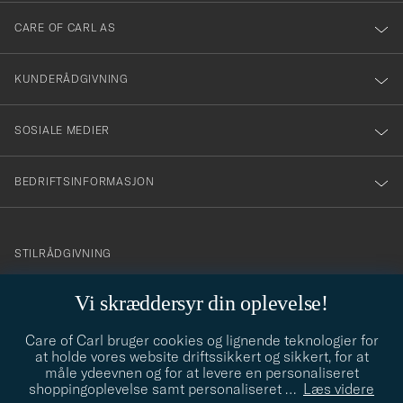
dig
till
CARE OF CARL AS
vårt
nyhetsbrev!
KUNDERÅDGIVNING
SOSIALE MEDIER
BEDRIFTSINFORMASJON
info@careofcarl.no
STILRÅDGIVNING
Behøver du hjelp til å finne din personlige stil? Vi hjelper deg
Vi skræddersyr din oplevelse!
gjerne!
Care of Carl bruger cookies og lignende teknologier for
STILRÅDGIVNING
at holde vores website driftssikkert og sikkert, for at
måle ydeevnen og for at levere en personaliseret
shoppingoplevelse samt personaliseret
…
Læs videre