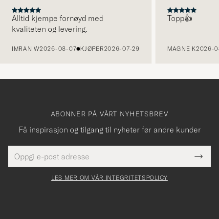
Alltid kjempe fornøyd med
Topp👍
kvaliteten og levering.
FORRIGE
IMRAN W
2026-08-07
KJØPER
2026-07-29
MAGNE K
2026-0
ABONNER PÅ VÅRT NYHETSBREV
Få inspirasjon og tilgang til nyheter før andre kunder
E-
Tack
Dette
postadresse
Submi
för
felt
Newsl
må
Form
LES MER OM VÅR INTEGRITETSPOLICY
att
fylles
du
i
anmälde