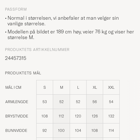
PASSFORM
Normal i størrelsen, vi anbefaler at man velger sin
vanlige størrelse.
Modellen på bildet er 189 cm høy, veier 76 kg og viser her
størrelse
M
.
PRODUKTETS ARTIKKELNUMMER
24457315
PRODUKTETS MÅL
MÅL I CM
S
M
L
XL
XXL
ARMLENGDE
53
52
52
56
54
BRYSTVIDDE
108
112
120
126
132
BUNNVIDDE
92
100
104
108
114