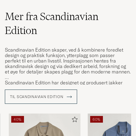
Mer fra Scandinavian
Edition
Scandinavian Edition skaper, ved å kombinere foredlet
design og praktisk funksjon, ytterplagg som passer
perfekt til en urban livsstil. Inspirasjonen hentes fra
skandinavisk design og via dedikert arbeid, forskning og
et øye for detaljer skapes plagg for den moderne mannen.
Scandinavian Edition har designet og produsert jakker
siden 2010. Inspirasjonen er hentet fra Skandinavia og
klimaet og værforholdene man finner her. Isolering, vind-
TIL SCANDINAVIAN EDITION
og vanntetthet er blant de egenskaper man ofte finner i
deres plagg.
40%
60%