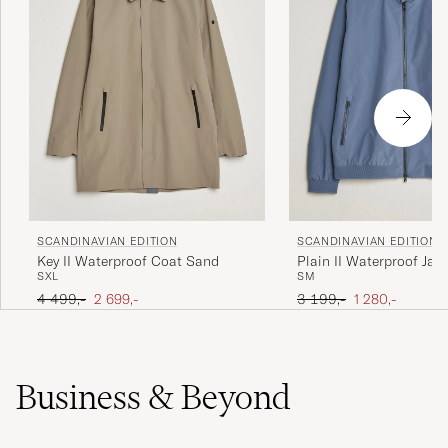
SCANDINAVIAN EDITION
SCANDINAVIAN EDITION
Key II Waterproof Coat Sand
Plain II Waterproof Jac
S
XL
S
M
Ordinær pris
Nedsatt pris
Ordinær pris
Nedsatt pris
4 499,-
2 699,-
3 199,-
1 280,-
Business & Beyond