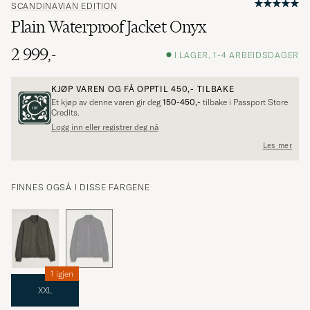
SCANDINAVIAN EDITION
Plain Waterproof Jacket Onyx
2 999,-
I LAGER, 1-4 ARBEIDSDAGER
KJØP VAREN OG FÅ OPPTIL
450,-
TILBAKE
Et kjøp av denne varen gir deg
150-450,-
tilbake i Passport Store
Credits.
Logg inn eller registrer deg nå
Les mer
FINNES OGSÅ I DISSE FARGENE
1 igjen
XXL