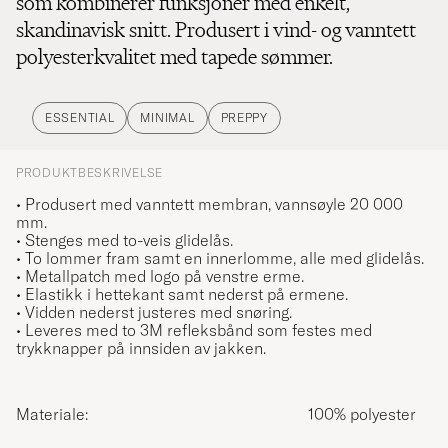
som kombinerer funksjoner med enkelt,
skandinavisk snitt. Produsert i vind- og vanntett
polyesterkvalitet med tapede sømmer.
ESSENTIAL
MINIMAL
PREPPY
PRODUKTBESKRIVELSE
• Produsert med vanntett membran, vannsøyle 20 000
mm.
• Stenges med to-veis glidelås.
• To lommer fram samt en innerlomme, alle med glidelås.
• Metallpatch med logo på venstre erme.
• Elastikk i hettekant samt nederst på ermene.
• Vidden nederst justeres med snøring.
• Leveres med to 3M refleksbånd som festes med
trykknapper på innsiden av jakken.
Materiale:
100% polyester