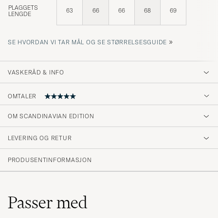
PLAGGETS
63
66
66
68
69
LENGDE
»
SE HVORDAN VI TAR MÅL OG SE STØRRELSESGUIDE
VASKERÅD & INFO
OMTALER
OM SCANDINAVIAN EDITION
Rigtig fin jakke, samt hurtig levering.
LEVERING OG RETUR
JESPER H
KJØPTE PÅ CAREOFCARL.DK
PRODUSENTINFORMASJON
Passer med