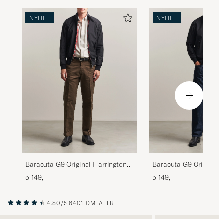
NYHET
NYHET
Baracuta G9 Original Harrington
Baracuta G9 Original
Jacket Black
Jacket Dark Navy
5 149,-
5 149,-
4.80/5
6401 OMTALER