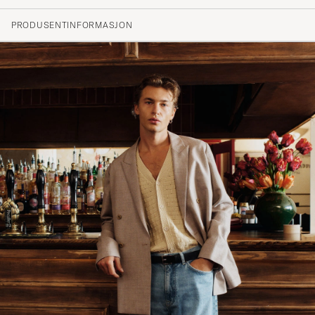
JULIUS RENÉ LEO L
KJØPTE PÅ CAREOFCARL.DK
PRODUSENTINFORMASJON