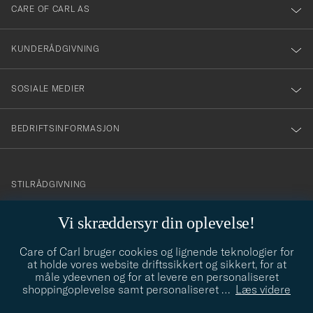
till
CARE OF CARL AS
vårt
nyhetsbrev!
KUNDERÅDGIVNING
SOSIALE MEDIER
BEDRIFTSINFORMASJON
info@careofcarl.no
STILRÅDGIVNING
Behøver du hjelp til å finne din personlige stil? Vi hjelper deg
Vi skræddersyr din oplevelse!
gjerne!
Care of Carl bruger cookies og lignende teknologier for
STILRÅDGIVNING
at holde vores website driftssikkert og sikkert, for at
måle ydeevnen og for at levere en personaliseret
shoppingoplevelse samt personaliseret
…
Læs videre