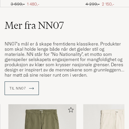
Jacket Brindle
dyed Casual Duke Jacke
Ordinær pris
Nedsatt pris
Ordinær pris
Nedsatt pris
3 699,-
1 480,-
4 299,-
2 150,-
Timberwolf
Mer fra NN07
NN07's mål er å skape fremtidens klassikere. Produkter
som skal holde lenge både når det gjelder stil og
materiale. NN står for ”No Nationality”, et motto som
gjenspeiler selskapets engasjement for mangfoldighet og
produksjon av klær som krysser nasjonale grenser. Deres
design er inspirert av de menneskene som grunnleggerne
har møtt på sine reiser runt om i verden.
NN07 er grunnlagt i 2007 og er kjent for sin omsorgsfulle
TIL NN07
detaljer, som man håper skal oppmuntre bæreren å elske
og sette pris på håndverket som ligger bak produksjonen
av hvert plagg. Så enkelt, men allikevel så komplekst.