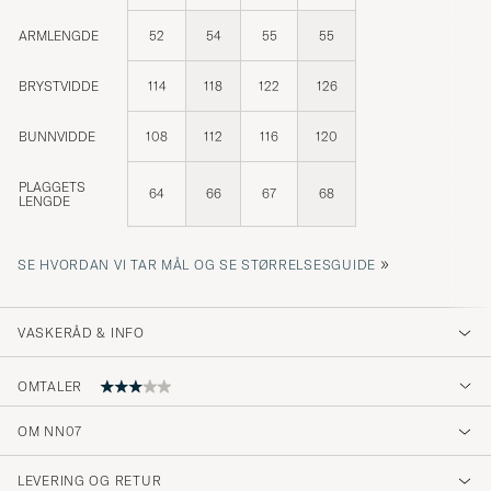
ARMLENGDE
52
54
55
55
BRYSTVIDDE
114
118
122
126
BUNNVIDDE
108
112
116
120
PLAGGETS
64
66
67
68
LENGDE
»
SE HVORDAN VI TAR MÅL OG SE STØRRELSESGUIDE
VASKERÅD & INFO
OMTALER
OM NN07
Lynlåsen driller enormt meget. Så meget at
jeg nogle gange får lyst til at returnere jakken
LEVERING OG RETUR