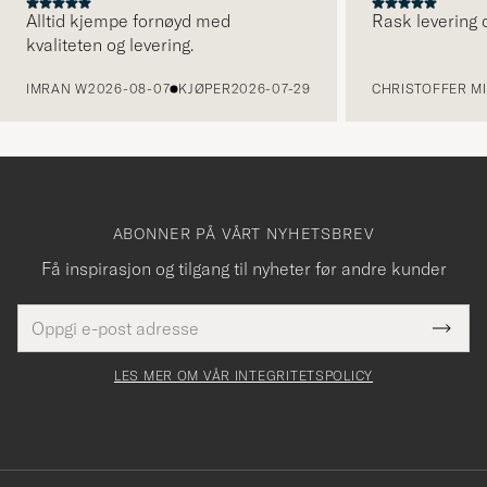
Alltid kjempe fornøyd med
Rask levering o
kvaliteten og levering.
FORRIGE
IMRAN W
2026-08-07
KJØPER
2026-07-29
CHRISTOFFER MI
ABONNER PÅ VÅRT NYHETSBREV
Få inspirasjon og tilgang til nyheter før andre kunder
E-
Tack
Dette
postadresse
Submi
för
felt
Newsl
må
Form
LES MER OM VÅR INTEGRITETSPOLICY
att
fylles
du
i
anmälde
dig