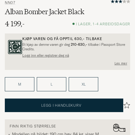
NN07
Alban Bomber Jacket Black
4 199,-
I LAGER, 1-4 ARBEIDSDAGER
KJØP VAREN OG FÅ OPPTIL
630,-
TILBAKE
Et kjøp av denne varen gir deg
210-630,-
tilbake i Passport Store
Credits.
Logg inn eller registrer deg nå
Les mer
M
L
XL
LEGG I HANDLEKURV
FINN RIKTIG STØRRELSE
Modellen på bildet: 190 cm høy, 84 kg, viser
M
.