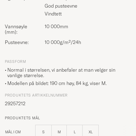
God pusteevne
Vindtett
Vannsøyle
10 000mm
(mm):
Pusteevne:
10 000g/m²/24h
PASSFORM
Normal i størrelsen, vi anbefaler at man velger sin
vanlige størrelse.
Modellen på bildet: 190 cm høy, 84 kg, viser
M
.
PRODUKTETS ARTIKKELNUMMER
29257212
PRODUKTETS MÅL
MÅL I CM
S
M
L
XL