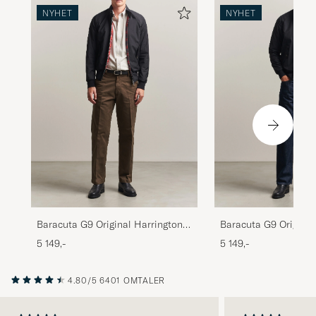
NYHET
NYHET
Baracuta G9 Original Harrington
Baracuta G9 Original
Jacket Black
Jacket Dark Navy
5 149,-
5 149,-
4.80/5
6401 OMTALER