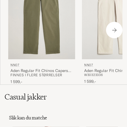
NN07
NN07
Aden Regular Fit Chinos
Aden Regular Fit Chinos Capers
W30
32
33
36
FINNES I FLERE STØRRELSER
Green
1 599,-
1 599,-
Casual jakker
Slik kan du matche