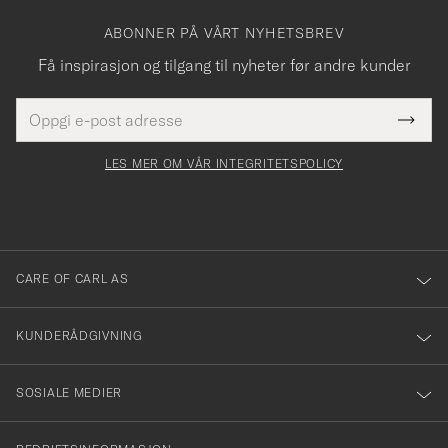
ABONNER PÅ VÅRT NYHETSBREV
Få inspirasjon og tilgang til nyheter før andre kunder
E-
Tack
Dette
postadresse
Submi
för
felt
Newsl
må
Form
LES MER OM VÅR INTEGRITETSPOLICY
att
fylles
du
i
anmälde
dig
till
CARE OF CARL AS
vårt
nyhetsbrev!
KUNDERÅDGIVNING
SOSIALE MEDIER