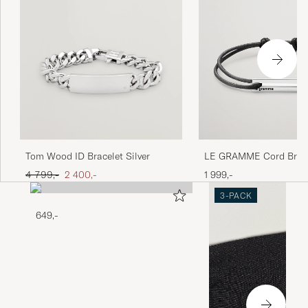
LE GRAMME Cord Brace
Tom Wood ID Bracelet Silver
17/10 Black/Sterling Sil
Ordinær pris
Nedsatt pris
1 999,-
4 799,-
2 400,-
3-PACK
649,-