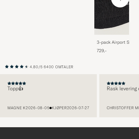
3-pack Airport Socks
Melange
729,-
4.80/5
6400 OMTALER
Topp👍
Rask levering 
FORRIGE
MAGNE K
2026-08-05
KJØPER
2026-07-27
CHRISTOFFER MI