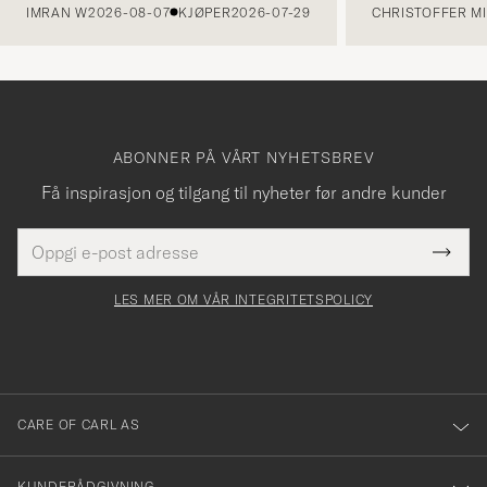
IMRAN W
2026-08-07
KJØPER
2026-07-29
CHRISTOFFER MI
ABONNER PÅ VÅRT NYHETSBREV
Få inspirasjon og tilgang til nyheter før andre kunder
E-
Tack
Dette
postadresse
Submi
för
felt
Newsl
må
Form
LES MER OM VÅR INTEGRITETSPOLICY
att
fylles
du
i
anmälde
dig
till
CARE OF CARL AS
vårt
nyhetsbrev!
KUNDERÅDGIVNING