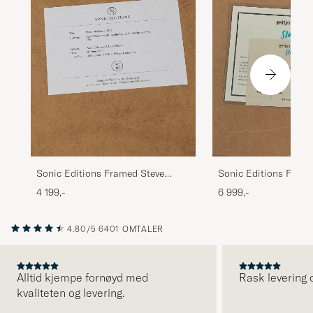
Sonic Editions Framed Steve
Sonic Editions Fram
McQueen 1963
Aarons Lounging in V
4 199,-
6 999,-
4.80/5
6401 OMTALER
Alltid kjempe fornøyd med
Rask levering o
kvaliteten og levering.
FORRIGE