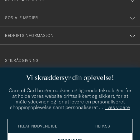
SOSIALE MEDIER
BEDRIFTSINFORMASJON
info@careofcarl.no
STILRÅDGIVNING
Behøver du hjelp til å finne din personlige stil? Vi hjelper deg
Vi skræddersyr din oplevelse!
gjerne!
Care of Carl bruger cookies og lignende teknologier for
STILRÅDGIVNING
at holde vores website driftssikkert og sikkert, for at
måle ydeevnen og for at levere en personaliseret
shoppingoplevelse samt personaliseret
…
Læs videre
© Care of Carl 2026
TILLAT NØDVENDIGE
TILPASS