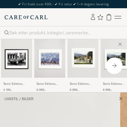
✔
Fri frakt over 499,-
✔
Fri retur
✔
1–4 dagers levering
Søk
Sonic Editions
Sonic Editions
Sonic Editions
Sonic Editions
Framed Steve
Framed Slim Aarons
Framed Slim Aarons
Framed Slim Aaro
4 199,-
6 999,-
6 999,-
6 999,-
McQueen 1963
Lounging in Verbier
Desert House Party
Poolside Gossip
LIVSSTIL
/
BILDER