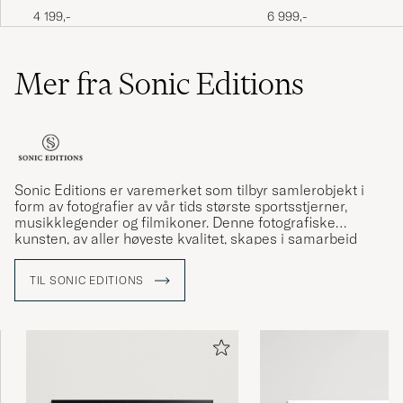
McQueen 1963
Aarons Lounging in Ver
4 199,-
6 999,-
Mer fra Sonic Editions
Sonic Editions er varemerket som tilbyr samlerobjekt i
form av fotografier av vår tids største sportsstjerner,
musikklegender og filmikoner. Denne fotografiske
kunsten, av aller høyeste kvalitet, skapes i samarbeid
med noen av verdens beste fotografer og deres bildearkiv.
TIL SONIC EDITIONS
Oppdag fotografier av stjerner som The Beatles, Jimi
Hendrix, Johnny Cash, Kiss, Kurt Cobain og mange flere.
Alle fotografier er trykket for hånd i Storbritannia,
nummererte samt sertifiserte på baksiden. Sonic Editions
benytter seg dessuten av samme trykketeknikker som
benyttes i kunstgallerier. Hvert opplag er begrenset til 495
eksemplar verden over. Hvert fotografi leveres med en
håndlaget, massiv ramme i tre.