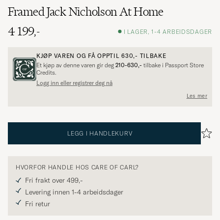
Framed Jack Nicholson At Home
4 199,-
I LAGER, 1-4 ARBEIDSDAGER
KJØP VAREN OG FÅ OPPTIL
630,-
TILBAKE
Et kjøp av denne varen gir deg
210-630,-
tilbake i Passport Store
Credits.
Logg inn eller registrer deg nå
Les mer
LEGG I HANDLEKURV
HVORFOR HANDLE HOS CARE OF CARL?
Fri frakt over 499,-
Levering innen 1-4 arbeidsdager
Fri retur