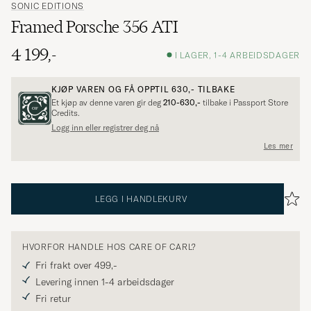
SONIC EDITIONS
Framed Porsche 356 ATI
4 199,-
I LAGER, 1-4 ARBEIDSDAGER
KJØP VAREN OG FÅ OPPTIL
630,-
TILBAKE
Et kjøp av denne varen gir deg
210-630,-
tilbake i Passport Store
Credits.
Logg inn eller registrer deg nå
Les mer
LEGG I HANDLEKURV
HVORFOR HANDLE HOS CARE OF CARL?
Fri frakt over 499,-
Levering innen 1-4 arbeidsdager
Fri retur