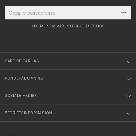
E-
Tack
Dette
postadresse
Submi
för
felt
Newsl
må
Form
LES MER OM VÅR INTEGRITETSPOLICY
att
fylles
du
i
anmälde
dig
till
CARE OF CARL AS
vårt
nyhetsbrev!
KUNDERÅDGIVNING
SOSIALE MEDIER
BEDRIFTSINFORMASJON
info@careofcarl.no