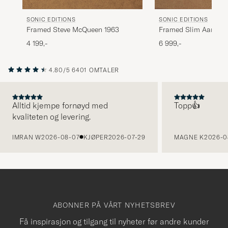
SONIC EDITIONS
SONIC EDITIONS
Framed Steve McQueen 1963
Framed Slim Aarons 
Verbier
4 199,-
6 999,-
4.80/5
6401 OMTALER
Alltid kjempe fornøyd med
Topp👍
kvaliteten og levering.
FORRIGE
IMRAN W
2026-08-07
KJØPER
2026-07-29
MAGNE K
2026-0
ABONNER PÅ VÅRT NYHETSBREV
Få inspirasjon og tilgang til nyheter før andre kunder