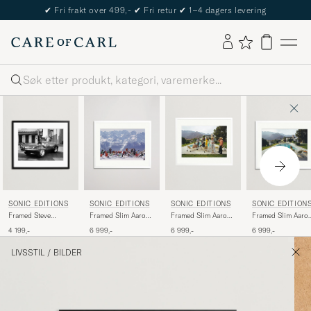
✔
Fri frakt over 499,-
✔
Fri retur
✔
1–4 dagers levering
Søk
SONIC EDITIONS
SONIC EDITIONS
SONIC EDITIONS
SONIC EDITION
Framed Steve
Framed Slim Aarons
Framed Slim Aarons
Framed Slim Aaro
McQueen 1963
Lounging in Verbier
Desert House Party
Poolside Gossip
4 199,-
6 999,-
6 999,-
6 999,-
LIVSSTIL
/
BILDER