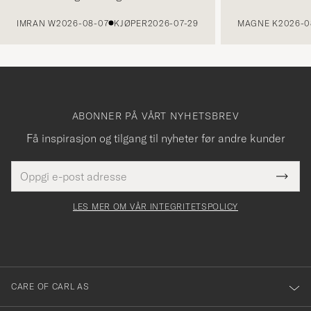
FORRIGE
IMRAN W
2026-08-07
KJØPER
2026-07-29
MAGNE K
2026-0
ABONNER PÅ VÅRT NYHETSBREV
Få inspirasjon og tilgang til nyheter før andre kunder
E-
Tack
Dette
postadresse
Submi
för
felt
Newsl
må
Form
LES MER OM VÅR INTEGRITETSPOLICY
att
fylles
du
i
anmälde
dig
till
CARE OF CARL AS
vårt