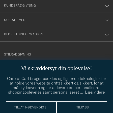
nyhetsbrev!
KUNDERÅDGIVNING
SOSIALE MEDIER
BEDRIFTSINFORMASJON
info@careofcarl.no
STILRÅDGIVNING
Behøver du hjelp til å finne din personlige stil? Vi hjelper deg
Vi skræddersyr din oplevelse!
gjerne!
Care of Carl bruger cookies og lignende teknologier for
STILRÅDGIVNING
at holde vores website driftssikkert og sikkert, for at
måle ydeevnen og for at levere en personaliseret
shoppingoplevelse samt personaliseret
…
Læs videre
© Care of Carl 2026
TILLAT NØDVENDIGE
TILPASS