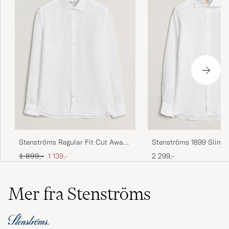
Stenströms 1899 Slim L
Stenströms Regular Fit Cut Away
White
Linen Shirt White
Ordinær pris
Nedsatt pris
2 299,-
1 899,-
1 139,-
Mer fra Stenströms