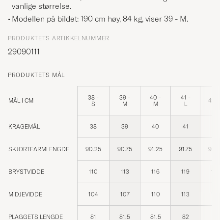
vanlige størrelse.
Modellen på bildet: 190 cm høy, 84 kg, viser
39 - M
.
PRODUKTETS ARTIKKELNUMMER
29090111
PRODUKTETS MÅL
38 -
39 -
40 -
41 -
MÅL I CM
42 -
S
M
M
L
KRAGEMÅL
38
39
40
41
42
SKJORTEARMLENGDE
90.25
90.75
91.25
91.75
92.
BRYSTVIDDE
110
113
116
119
12
MIDJEVIDDE
104
107
110
113
116
PLAGGETS LENGDE
81
81.5
81.5
82
82