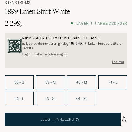
STENSTRÖMS
1899 Linen Shirt White
2 299,-
I LAGER, 1-4 ARBEIDSDAGER
KJØP VAREN OG FÅ OPPTIL
345,-
TILBAKE
Et kjøp av denne varen gir deg
115-345,-
tilbake i Passport Store
Credits.
Logg inn eller registrer deg nå
Les mer
38 - S
39 - M
40 - M
41 - L
42 - L
43 - XL
44 - XL
LEGG I HANDLEKURV