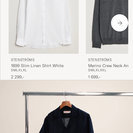
STENSTRÖMS
STENSTRÖMS
1899 Slim Linen Shirt White
Merino Crew Neck Anthr
S
M
L
XL
XL
S
M
L
XL
XXL
2 299,-
1 699,-