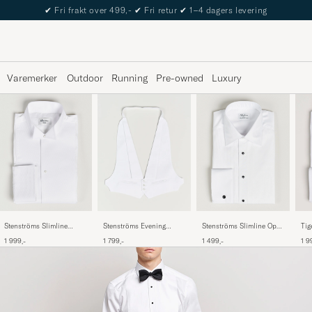
The Care of Carl Passport
Varemerker
Outdoor
Running
Pre-owned
Luxury
Stenströms Slimline
Stenströms Slimline Open
Stenströms Evening
Tig
Astoria Stand Up Collar
Smoking Shirt White
Waistcoat White
Tux
1 999,-
1 499,-
1 799,-
1 9
Evening Shirt White