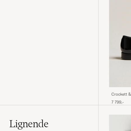
Crockett &
7 799,-
Lignende