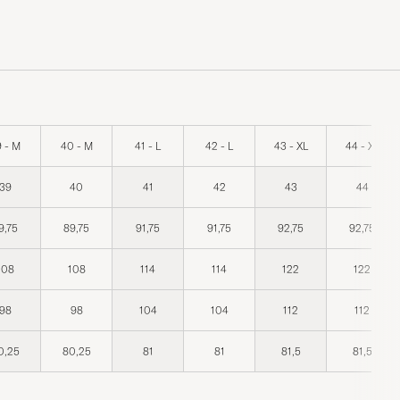
 - M
40 - M
41 - L
42 - L
43 - XL
44 - XL
39
40
41
42
43
44
9,75
89,75
91,75
91,75
92,75
92,75
108
108
114
114
122
122
98
98
104
104
112
112
0,25
80,25
81
81
81,5
81,5