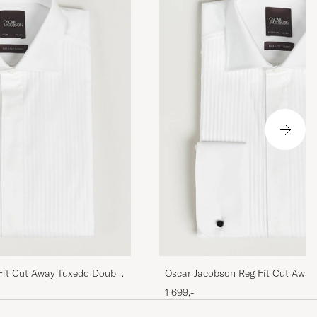
Fit Cut Away Tuxedo Double
Oscar Jacobson Reg Fit Cut Away
Cuff White
1 699,-