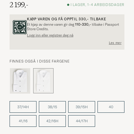
2 199,-
I LAGER, 1-4 ARBEIDSDAGER
KJØP VAREN OG FÅ OPPTIL
330,-
TILBAKE
Et kjøp av denne varen gir deg
110-330,-
tilbake i Passport
Store Credits.
Logg inn eller registrer deg nå
Les mer
FINNES OGSÅ I DISSE FARGENE
37/14H
38/15
39/15H
40
41/16
42/16H
44/17H