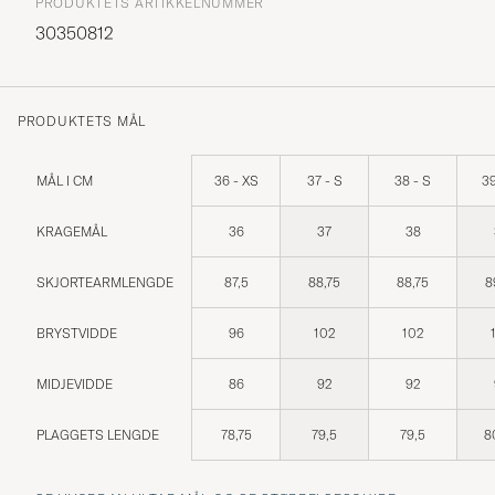
PRODUKTETS ARTIKKELNUMMER
30350812
PRODUKTETS MÅL
MÅL I CM
36 - XS
37 - S
38 - S
39
KRAGEMÅL
36
37
38
SKJORTEARMLENGDE
87,5
88,75
88,75
8
BRYSTVIDDE
96
102
102
MIDJEVIDDE
86
92
92
PLAGGETS LENGDE
78,75
79,5
79,5
8