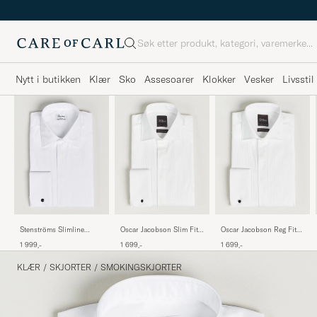
Søk
Nytt i butikken
Klær
Sko
Assesoarer
Klokker
Vesker
Livsstil
Stenströms Slimline
Oscar Jacobson Slim Fit
Oscar Jacobson Reg Fit
Smoking Shirt White
Cut Away Tuxedo Double
Cut Away Tuxedo Double
1 999,-
1 699,-
1 699,-
Cuff White
Cuff White
KLÆR
/
SKJORTER
/
SMOKINGSKJORTER