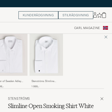
KUNDERÅDGIVNING
STILRÅDGIVNING
CARL MAGAZINE
er of Sweden Adley
Stenströms Slimline
edo Shirt Pure White
Stand Up Collar Plissè
99,-
1 999,-
Shirt White
STENSTRÖMS
Slimline Open Smoking Shirt White