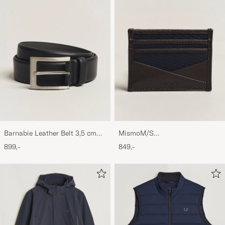
Barnabie Leather Belt 3,5 cm
MismoM/S
Black
CardholderNavy/Dark Brown
899,-
849,-