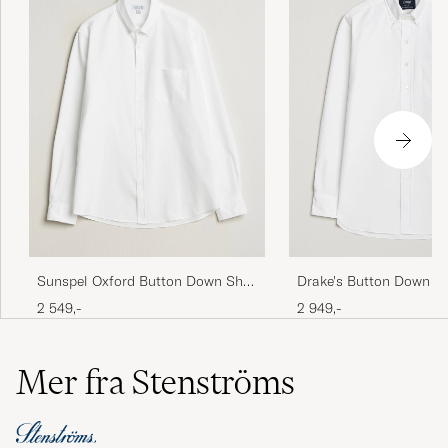
Sunspel Oxford Button Down Shirt
Drake's Button Down Ox
White
White
2 549,-
2 949,-
Mer fra Stenströms