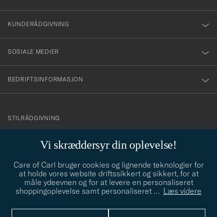
vårt
nyhetsbrev!
KUNDERÅDGIVNING
SOSIALE MEDIER
BEDRIFTSINFORMASJON
info@careofcarl.no
STILRÅDGIVNING
Behøver du hjelp til å finne din personlige stil? Vi hjelper deg
Vi skræddersyr din oplevelse!
gjerne!
Care of Carl bruger cookies og lignende teknologier for
STILRÅDGIVNING
at holde vores website driftssikkert og sikkert, for at
måle ydeevnen og for at levere en personaliseret
shoppingoplevelse samt personaliseret
…
Læs videre
© Care of Carl 2026