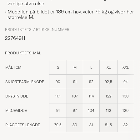
vanlige størrelse.
Modellen på bildet er 189 cm høy, veier 76 kg og viser her
størrelse
M
.
PRODUKTETS ARTIKKELNUMMER
22764911
PRODUKTETS MÅL
MÅL I CM
S
M
L
XL
XXL
SKJORTEARMLENGDE
90
91
92
92,5
94
BRYSTVIDDE
101
107
114
122
130
MIDJEVIDDE
91
97
104
112
120
PLAGGETS LENGDE
79,5
80
81
81,5
82