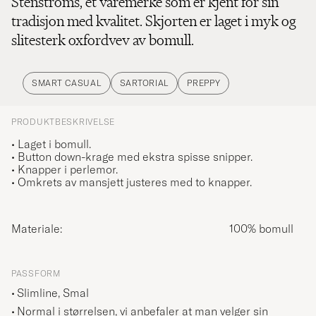
Stenströms, et varemerke som er kjent for sin
tradisjon med kvalitet. Skjorten er laget i myk og
slitesterk oxfordvev av bomull.
SMART CASUAL
SARTORIAL
PREPPY
PRODUKTBESKRIVELSE
• Laget i bomull.
• Button down-krage med ekstra spisse snipper.
• Knapper i perlemor.
• Omkrets av mansjett justeres med to knapper.
Materiale:
100% bomull
PASSFORM
Slimline, Smal
Normal i størrelsen, vi anbefaler at man velger sin