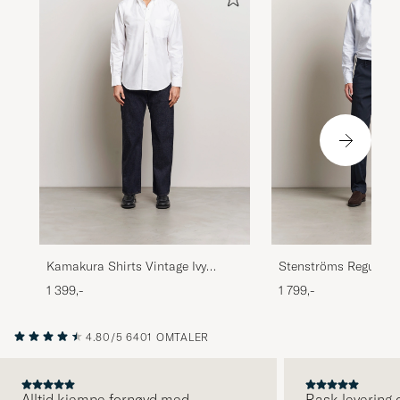
Kamakura Shirts Vintage Ivy
Stenströms Regular F
Oxford Button Down Shirt White
Shirt Blue/White
1 399,-
1 799,-
4.80/5
6401 OMTALER
Alltid kjempe fornøyd med
Rask levering o