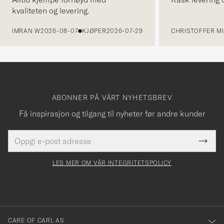
kvaliteten og levering.
FORRIGE
IMRAN W
2026-08-07
KJØPER
2026-07-29
CHRISTOFFER MI
ABONNER PÅ VÅRT NYHETSBREV
Få inspirasjon og tilgang til nyheter før andre kunder
E-
Tack
Dette
postadresse
Submi
för
felt
Newsl
må
Form
LES MER OM VÅR INTEGRITETSPOLICY
att
fylles
du
i
anmälde
dig
till
CARE OF CARL AS