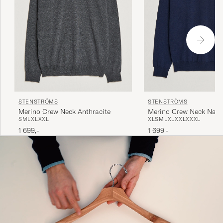
STENSTRÖMS
STENSTRÖMS
Merino Crew Neck Anthracite
Merino Crew Neck Navy
S
M
L
XL
XXL
XL
S
M
L
XL
XXL
XXXL
1 699,-
1 699,-