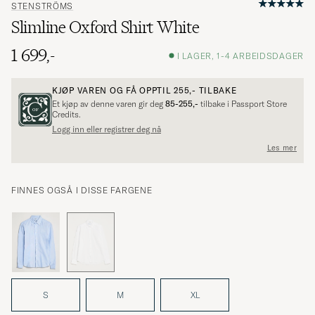
STENSTRÖMS
Slimline Oxford Shirt White
1 699,-
I LAGER, 1-4 ARBEIDSDAGER
KJØP VAREN OG FÅ OPPTIL
255,-
TILBAKE
Et kjøp av denne varen gir deg
85-255,-
tilbake i Passport Store
Credits.
Logg inn eller registrer deg nå
Les mer
FINNES OGSÅ I DISSE FARGENE
S
M
XL