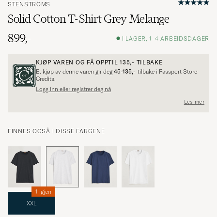
STENSTRÖMS
Solid Cotton T-Shirt Grey Melange
899,-
I LAGER, 1-4 ARBEIDSDAGER
KJØP VAREN OG FÅ OPPTIL
135,-
TILBAKE
Et kjøp av denne varen gir deg
45-135,-
tilbake i Passport Store
Credits.
Logg inn eller registrer deg nå
Les mer
FINNES OGSÅ I DISSE FARGENE
1 igjen
XXL