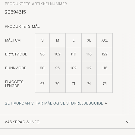
PRODUKTETS ARTIKKELNUMMER
20894615
PRODUKTETS MÅL
MÅL I CM
S
M
L
XL
XXL
BRYSTVIDDE
98
102
110
118
122
BUNNVIDDE
90
96
102
112
118
PLAGGETS
67
70
71
74
75
LENGDE
»
SE HVORDAN VI TAR MÅL OG SE STØRRELSESGUIDE
VASKERÅD & INFO