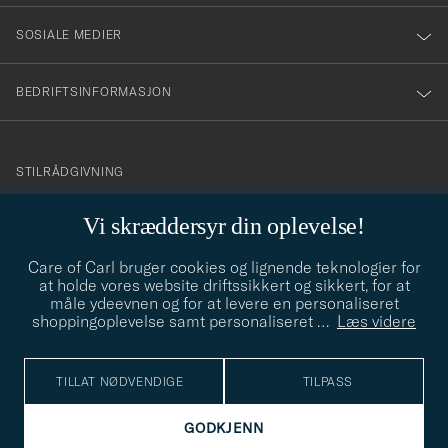
SOSIALE MEDIER
BEDRIFTSINFORMASJON
info@careofcarl.no
STILRÅDGIVNING
Behøver du hjelp til å finne din personlige stil? Vi hjelper deg
Vi skræddersyr din oplevelse!
gjerne!
Care of Carl bruger cookies og lignende teknologier for
STILRÅDGIVNING
at holde vores website driftssikkert og sikkert, for at
måle ydeevnen og for at levere en personaliseret
shoppingoplevelse samt personaliseret
…
Læs videre
© Care of Carl 2026
TILLAT NØDVENDIGE
TILPASS
GODKJENN