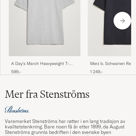
A Day's March Heavyweight T-
Merz b. Schwanen Relax
Shirt Grey Melange
Loopwheeled T-Shirt C
599,-
1 249,-
Mer fra Stenströms
Varemerket Stenströms har røtter i en lang tradisjon av
kvalitetstenkning. Bare noen få år etter 1899, da August
Stenströms grunnla bedriften i den svenske byen