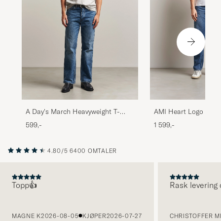
AMI Heart Logo T-Shi
A Day's March Heavyweight T-
Shirt Grey Melange
1 599,-
599,-
4.80/5
6400 OMTALER
Topp👍
Rask levering 
FORRIGE
MAGNE K
2026-08-05
KJØPER
2026-07-27
CHRISTOFFER MI