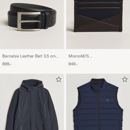
Barnabie Leather Belt 3,5 cm
MismoM/S
Black
CardholderNavy/Dark Brown
899,-
849,-