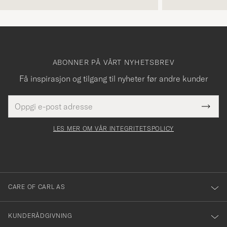
ABONNER PÅ VÅRT NYHETSBREV
Få inspirasjon og tilgang til nyheter før andre kunder
E-
Tack
Dette
postadresse
Submi
för
felt
Newsl
må
Form
LES MER OM VÅR INTEGRITETSPOLICY
att
fylles
du
i
anmälde
dig
till
CARE OF CARL AS
vårt
nyhetsbrev!
KUNDERÅDGIVNING