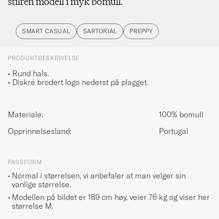
stilren modell i myk bomull.
SMART CASUAL
SARTORIAL
PREPPY
PRODUKTBESKRIVELSE
• Rund hals.
• Diskré brodert logo nederst på plagget.
Materiale:
100% bomull
Opprinnelsesland:
Portugal
PASSFORM
Normal i størrelsen, vi anbefaler at man velger sin
vanlige størrelse.
Modellen på bildet er 189 cm høy, veier 76 kg og viser her
størrelse
M
.