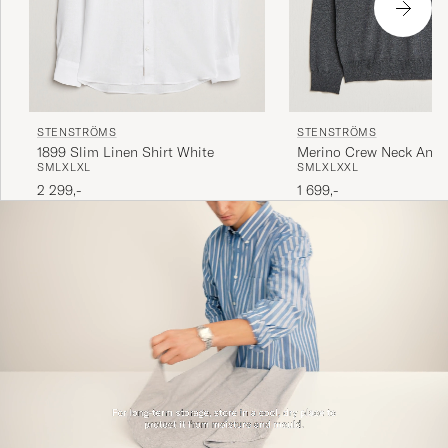
STENSTRÖMS
STENSTRÖMS
1899 Slim Linen Shirt White
Merino Crew Neck Anthr
S
M
L
XL
XL
S
M
L
XL
XXL
2 299,-
1 699,-