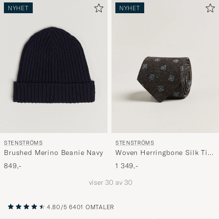
NYHET
NYHET
STENSTRÖMS
STENSTRÖMS
Brushed Merino Beanie Navy
Woven Herringbone Silk Tie
7,5cm Dark Brown
849,-
1 349,-
viser
30
av
30
4.80/5
6401 OMTALER