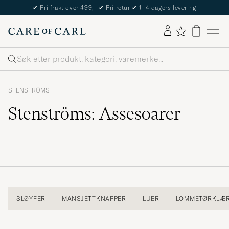
✔
Fri frakt over 499,-
✔
Fri retur
✔
1–4 dagers levering
Søk
STENSTRÖMS
Stenströms: Assesoarer
SLØYFER
MANSJETTKNAPPER
LUER
LOMMETØRKLÆ