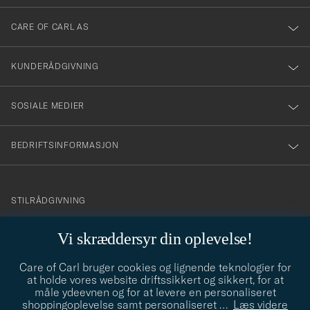
dig
till
CARE OF CARL AS
vårt
nyhetsbrev!
KUNDERÅDGIVNING
SOSIALE MEDIER
BEDRIFTSINFORMASJON
info@careofcarl.no
STILRÅDGIVNING
Behøver du hjelp til å finne din personlige stil? Vi hjelper deg
Vi skræddersyr din oplevelse!
gjerne!
Care of Carl bruger cookies og lignende teknologier for
STILRÅDGIVNING
at holde vores website driftssikkert og sikkert, for at
måle ydeevnen og for at levere en personaliseret
shoppingoplevelse samt personaliseret
…
Læs videre