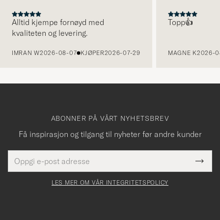
Alltid kjempe fornøyd med
Topp👍
kvaliteten og levering.
FORRIGE
IMRAN W
2026-08-07
KJØPER
2026-07-29
MAGNE K
2026-0
ABONNER PÅ VÅRT NYHETSBREV
Få inspirasjon og tilgang til nyheter før andre kunder
E-
Tack
Dette
postadresse
Submi
för
felt
Newsl
må
Form
LES MER OM VÅR INTEGRITETSPOLICY
att
fylles
du
i
anmälde