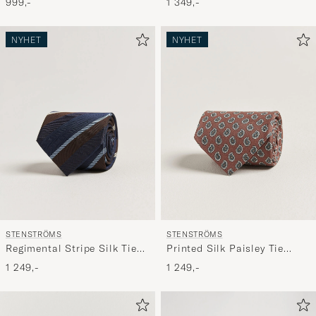
999,-
1 349,-
NYHET
NYHET
STENSTRÖMS
STENSTRÖMS
Regimental Stripe Silk Tie
Printed Silk Paisley Tie
7,5cm Navy
7,5cm Rust
1 249,-
1 249,-