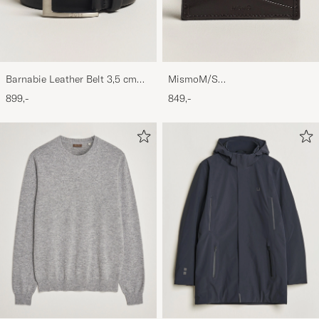
Barnabie Leather Belt 3,5 cm
MismoM/S
Black
CardholderNavy/Dark Brown
899,-
849,-