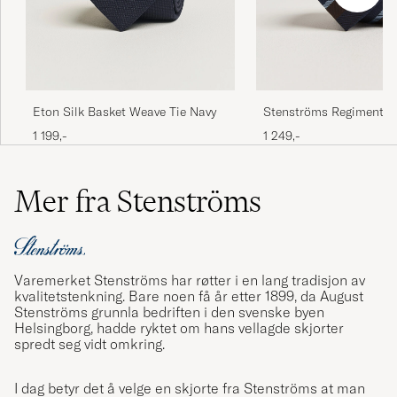
Eton Silk Basket Weave Tie Navy
Stenströms Regimental 
Tie 7,5cm Navy
1 199,-
1 249,-
Mer fra Stenströms
Varemerket Stenströms har røtter i en lang tradisjon av
kvalitetstenkning. Bare noen få år etter 1899, da August
Stenströms grunnla bedriften i den svenske byen
Helsingborg, hadde ryktet om hans vellagde skjorter
spredt seg vidt omkring.
I dag betyr det å velge en skjorte fra Stenströms at man