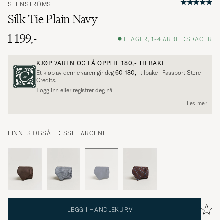
STENSTRÖMS
Silk Tie Plain Navy
1 199,-
I LAGER, 1-4 ARBEIDSDAGER
KJØP VAREN OG FÅ OPPTIL
180,-
TILBAKE
Et kjøp av denne varen gir deg
60-180,-
tilbake i Passport Store
Credits.
Logg inn eller registrer deg nå
Les mer
FINNES OGSÅ I DISSE FARGENE
LEGG I HANDLEKURV