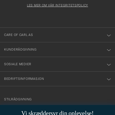
för
Newsl
må
Form
LES MER OM VÅR INTEGRITETSPOLICY
att
fylles
du
i
anmälde
dig
till
CARE OF CARL AS
vårt
nyhetsbrev!
KUNDERÅDGIVNING
SOSIALE MEDIER
BEDRIFTSINFORMASJON
info@careofcarl.no
STILRÅDGIVNING
Behøver du hjelp til å finne din personlige stil? Vi hjelper deg
Vi skræddersyr din oplevelse!
gjerne!