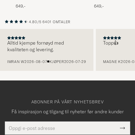
Classic Tie 8 cm Black
Classic Tie 8 cm Bro
649,-
649,-
4.80/5
6401 OMTALER
Alltid kjempe fornøyd med
Topp👍
kvaliteten og levering.
FORRIGE
IMRAN W
2026-08-07
KJØPER
2026-07-29
MAGNE K
2026-0
ABONNER PÅ VÅRT NYHETSBREV
Få inspirasjon og tilgang til nyheter før andre kunder
E-
Tack
Dette
postadresse
Submi
felt