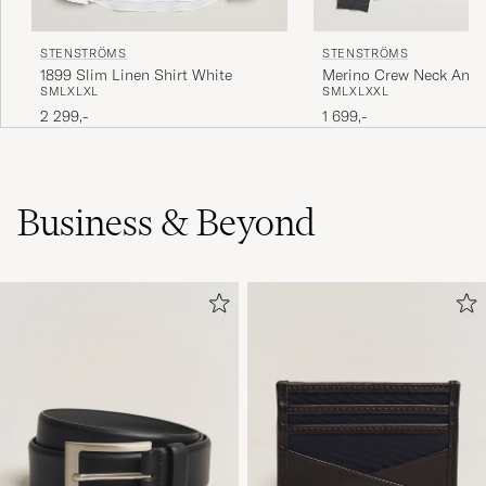
STENSTRÖMS
STENSTRÖMS
1899 Slim Linen Shirt White
Merino Crew Neck Anthr
S
M
L
XL
XL
S
M
L
XL
XXL
2 299,-
1 699,-
Business & Beyond