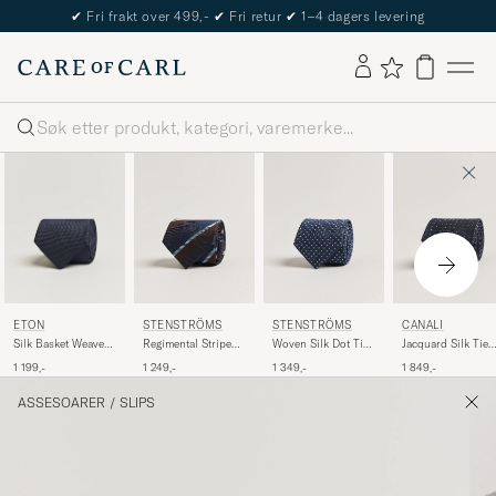
✔
Fri frakt over 499,-
✔
Fri retur
✔
1–4 dagers levering
Søk
ETON
STENSTRÖMS
STENSTRÖMS
CANALI
Silk Basket Weave
Regimental Stripe
Woven Silk Dot Tie
Jacquard Silk Tie
Tie Navy
Silk Tie 7,5cm Navy
7,5cm Navy
Navy
1 199,-
1 249,-
1 349,-
1 849,-
ASSESOARER
/
SLIPS