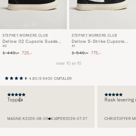
STEPNEY WORKERS CLUB
STEPNEY WORKERS CLUB
Dellow 02 Cupsole Suede
Dellow S-Strike Cupsole
40
41
Sneaker Black
Suede Sneaker Black/White
Ordinær pris
Nedsatt pris
Ordinær pris
Nedsatt pris
1 449,-
725,-
1 549,-
775,-
viser
10
av
10
4.80/5
6400 OMTALER
Topp👍
Rask levering 
FORRIGE
MAGNE K
2026-08-05
KJØPER
2026-07-27
CHRISTOFFER MI