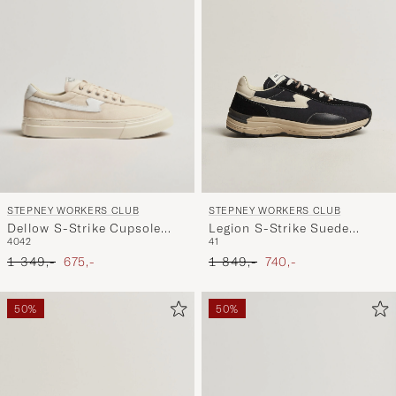
STEPNEY WORKERS CLUB
STEPNEY WORKERS CLUB
Dellow S-Strike Cupsole
Legion S-Strike Suede
40
42
41
Canvas Sneaker Ecru/White
Sneaker Black
Ordinær pris
Nedsatt pris
Ordinær pris
Nedsatt pris
1 349,-
675,-
1 849,-
740,-
50%
50%