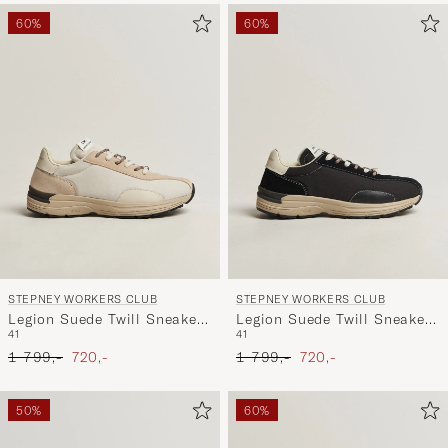
60%
60%
STEPNEY WORKERS CLUB
STEPNEY WORKERS CLUB
Legion Suede Twill Sneaker
Legion Suede Twill Sneaker
41
41
Oat
Black
Ordinær pris
Nedsatt pris
Ordinær pris
Nedsatt pris
1 799,-
720,-
1 799,-
720,-
50%
60%