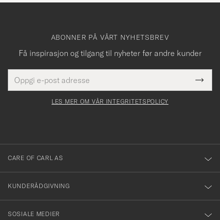
ABONNER PÅ VÅRT NYHETSBREV
Få inspirasjon og tilgang til nyheter før andre kunder
E-
Tack
Dette
postadresse
Submi
för
felt
Newsl
må
Form
LES MER OM VÅR INTEGRITETSPOLICY
att
fylles
du
i
anmälde
dig
till
CARE OF CARL AS
vårt
nyhetsbrev!
KUNDERÅDGIVNING
SOSIALE MEDIER