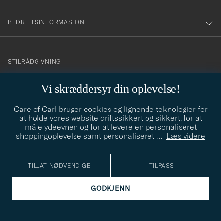
BEDRIFTSINFORMASJON
info@careofcarl.no
STILRÅDGIVNING
Behøver du hjelp til å finne din personlige stil? Vi hjelper deg
Vi skræddersyr din oplevelse!
gjerne!
Care of Carl bruger cookies og lignende teknologier for
STILRÅDGIVNING
at holde vores website driftssikkert og sikkert, for at
måle ydeevnen og for at levere en personaliseret
shoppingoplevelse samt personaliseret
…
Læs videre
© Care of Carl 2026
TILLAT NØDVENDIGE
TILPASS
GODKJENN