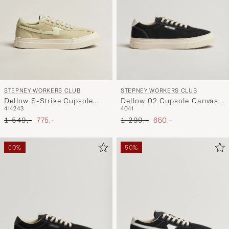
STEPNEY WORKERS CLUB
STEPNEY WORKERS CLUB
Dellow 02 Cupsole Canvas
Dellow S-Strike Cupsole
40
41
41
42
43
Sneaker Black
Suede Sneaker Oat
Ordinær pris
Nedsatt pris
Ordinær pris
Nedsatt pris
1 299,-
650,-
1 549,-
775,-
50%
50%